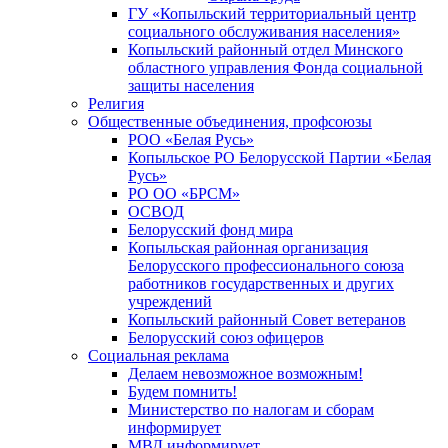
ГУ «Копыльский территориальный центр
социального обслуживания населения»
Копыльский районный отдел Минского
областного управления Фонда социальной
защиты населения
Религия
Общественные объединения, профсоюзы
РОО «Белая Русь»
Копыльское РО Белорусской Партии «Белая
Русь»
РО ОО «БРСМ»
ОСВОД
Белорусский фонд мира
Копыльская районная организация
Белорусского профессионального союза
работников государственных и других
учреждений
Копыльский районный Совет ветеранов
Белорусский союз офицеров
Социальная реклама
Делаем невозможное возможным!
Будем помнить!
Министерство по налогам и сборам
информирует
МВД информирует