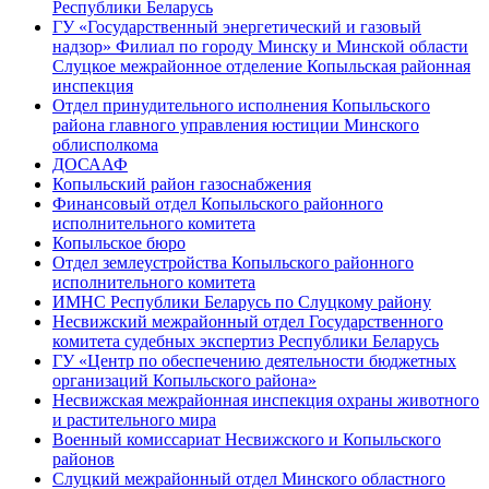
Республики Беларусь
ГУ «Государственный энергетический и газовый
надзор» Филиал по городу Минску и Минской области
Слуцкое межрайонное отделение Копыльская районная
инспекция
Отдел принудительного исполнения Копыльского
района главного управления юстиции Минского
облисполкома
ДОСААФ
Копыльский район газоснабжения
Финансовый отдел Копыльского районного
исполнительного комитета
Копыльское бюро
Отдел землеустройства Копыльского районного
исполнительного комитета
ИМНС Республики Беларусь по Слуцкому району
Несвижский межрайонный отдел Государственного
комитета судебных экспертиз Республики Беларусь
ГУ «Центр по обеспечению деятельности бюджетных
организаций Копыльского района»
Несвижская межрайонная инспекция охраны животного
и растительного мира
Военный комиссариат Несвижского и Копыльского
районов
Слуцкий межрайонный отдел Минского областного