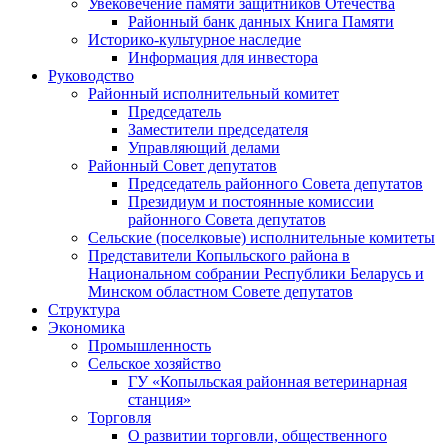
Увековечение памяти защитников Отечества
Районный банк данных Книга Памяти
Историко-культурное наследие
Информация для инвестора
Руководство
Районный исполнительный комитет
Председатель
Заместители председателя
Управляющий делами
Районный Совет депутатов
Председатель районного Совета депутатов
Президиум и постоянные комиссии
районного Совета депутатов
Сельские (поселковые) исполнительные комитеты
Представители Копыльского района в
Национальном собрании Республики Беларусь и
Минском областном Совете депутатов
Структура
Экономика
Промышленность
Сельское хозяйство
ГУ «Копыльская районная ветеринарная
станция»
Торговля
О развитии торговли, общественного