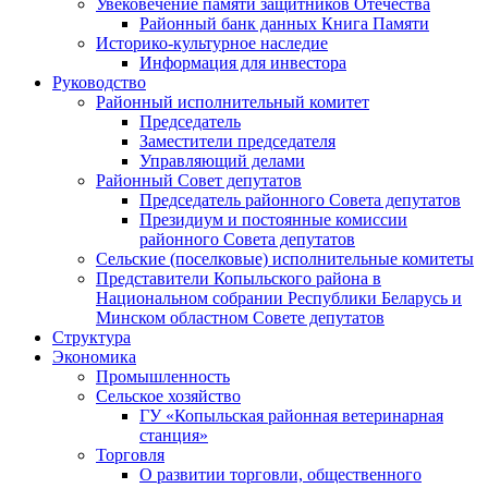
Увековечение памяти защитников Отечества
Районный банк данных Книга Памяти
Историко-культурное наследие
Информация для инвестора
Руководство
Районный исполнительный комитет
Председатель
Заместители председателя
Управляющий делами
Районный Совет депутатов
Председатель районного Совета депутатов
Президиум и постоянные комиссии
районного Совета депутатов
Сельские (поселковые) исполнительные комитеты
Представители Копыльского района в
Национальном собрании Республики Беларусь и
Минском областном Совете депутатов
Структура
Экономика
Промышленность
Сельское хозяйство
ГУ «Копыльская районная ветеринарная
станция»
Торговля
О развитии торговли, общественного