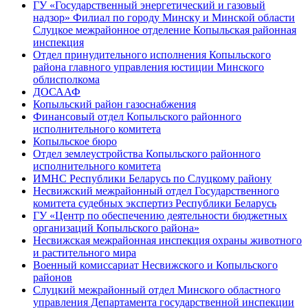
ГУ «Государственный энергетический и газовый
надзор» Филиал по городу Минску и Минской области
Слуцкое межрайонное отделение Копыльская районная
инспекция
Отдел принудительного исполнения Копыльского
района главного управления юстиции Минского
облисполкома
ДОСААФ
Копыльский район газоснабжения
Финансовый отдел Копыльского районного
исполнительного комитета
Копыльское бюро
Отдел землеустройства Копыльского районного
исполнительного комитета
ИМНС Республики Беларусь по Слуцкому району
Несвижский межрайонный отдел Государственного
комитета судебных экспертиз Республики Беларусь
ГУ «Центр по обеспечению деятельности бюджетных
организаций Копыльского района»
Несвижская межрайонная инспекция охраны животного
и растительного мира
Военный комиссариат Несвижского и Копыльского
районов
Слуцкий межрайонный отдел Минского областного
управления Департамента государственной инспекции