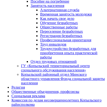
Пособие на погребение
Занятость населения
Альтернативная служба
Временная занятость молодежи
Как начать свое дело
Обучение безработных
Общественные работы
Переселение безработных
Регистрация безработных
Профессиональная ориентация
Труд инвалидов
Трудоустройство безработных для
приобретения опыта практической
работы
Отдел трудовых отношений
ГУ «Копыльский территориальный центр
социального обслуживания населения»
Копыльский районный отдел Минского
областного управления Фонда социальной защиты
населения
Религия
Общественные объединения, профсоюзы
Социальная реклама
Комиссия по делам несовершеннолетних Копыльского
райисполкома