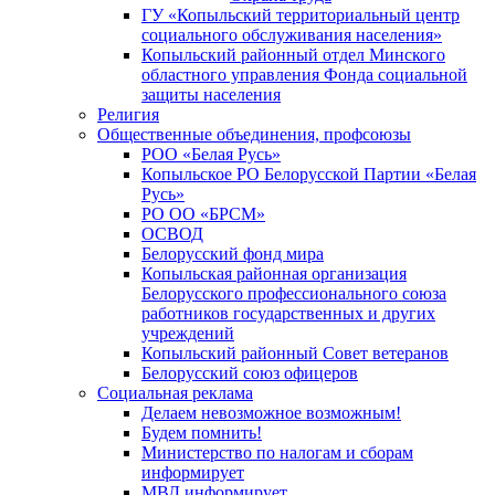
ГУ «Копыльский территориальный центр
социального обслуживания населения»
Копыльский районный отдел Минского
областного управления Фонда социальной
защиты населения
Религия
Общественные объединения, профсоюзы
РОО «Белая Русь»
Копыльское РО Белорусской Партии «Белая
Русь»
РО ОО «БРСМ»
ОСВОД
Белорусский фонд мира
Копыльская районная организация
Белорусского профессионального союза
работников государственных и других
учреждений
Копыльский районный Совет ветеранов
Белорусский союз офицеров
Социальная реклама
Делаем невозможное возможным!
Будем помнить!
Министерство по налогам и сборам
информирует
МВД информирует