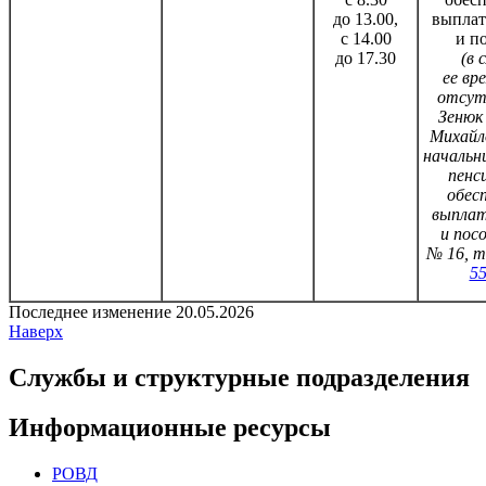
до 13.00,
выплат
с 14.00
и п
до 17.30
(в 
ее вр
отсут
Зенюк
Михайло
начальн
пенс
обесп
выплат
и посо
№ 16, т
5
Последнее изменение 20.05.2026
Наверх
Службы и структурные подразделения
Информационные ресурсы
РОВД