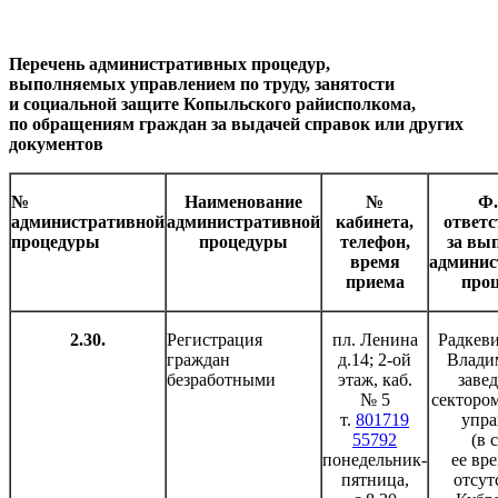
Перечень административных процедур,
выполняемых управлением по труду, занятости
и социальной защите Копыльского райисполкома,
по обращениям граждан за выдачей справок или других
документов
№
Наименование
№
Ф.
административной
административной
кабинета,
ответс
процедуры
процедуры
телефон,
за вы
время
админис
приема
про
2.30.
Регистрация
пл. Ленина
Радкеви
граждан
д.14; 2-ой
Влади
безработными
этаж, каб.
заве
№ 5
сектором
т.
801719
упра
55792
(в 
понедельник-
ее вр
пятница,
отсут