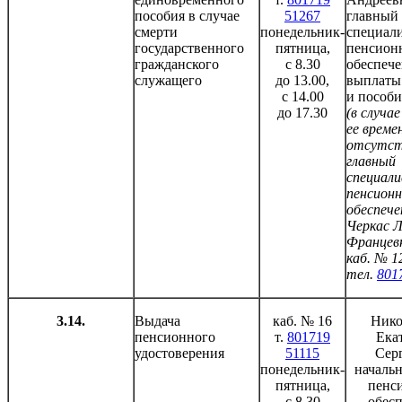
пособия в случае
51267
главный
смерти
понедельник-
специали
государственного
пятница,
пенсион
гражданского
с 8.30
обеспече
служащего
до 13.00,
выплаты
с 14.00
и пособ
до 17.30
(в случае
ее време
отсутст
главный
специал
пенсионн
обеспече
Черкас 
Францев
каб. № 1
тел.
801
3.14.
Выдача
каб. № 16
Нико
пенсионного
т.
801719
Ека
удостоверения
51115
Серг
понедельник-
начальн
пятница,
пенс
с 8.30
обес