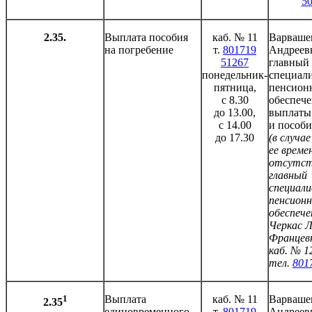
5
2.35.
Выплата пособия
каб. № 11
Варваше
на погребение
т.
801719
Андреев
51267
главный
понедельник-
специали
пятница,
пенсион
с 8.30
обеспече
до 13.00,
выплаты
с 14.00
и пособ
до 17.30
(в случае
ее време
отсутст
главный
специал
пенсионн
обеспече
Черкас 
Францев
каб. № 1
тел.
801
1
Выплата
каб. № 11
Варваше
2.35
единовременного
т.
801719
Андреев