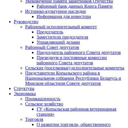
Увековечение памяти защитников Отечества
Районный банк данных Книга Памяти
Историко-культурное наследие
Информация для инвестора
Руководство
Районный исполнительный комитет
Председатель
Заместители председателя
Управляющий делами
Районный Совет депутатов
Председатель районного Совета депутатов
Президиум и постоянные комиссии
районного Совета депутатов
Сельские (поселковые) исполнительные комитеты
Представители Копыльского района в
Национальном собрании Республики Беларусь и
Минском областном Совете депутатов
Структура
Экономика
Промышленность
Сельское хозяйство
ГУ «Копыльская районная ветеринарная
станция»
Торговля
О развитии торговли, общественного