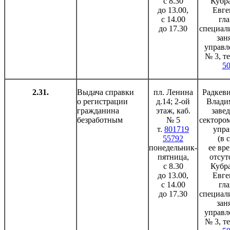
с 8.30
Кубр
до 13.00,
Евге
с 14.00
гл
до 17.30
специали
зан
управле
№ 3, т
5
2.31.
Выдача справки
пл. Ленина
Радкеви
о регистрации
д.14; 2-ой
Влади
гражданина
этаж, каб.
заве
безработным
№ 5
сектором
т.
801719
упра
55792
(в 
понедельник-
ее вр
пятница,
отсут
с 8.30
Кубр
до 13.00,
Евге
с 14.00
гл
до 17.30
специали
зан
управле
№ 3, т