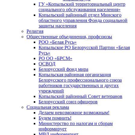
ГУ «Копыльский территориальный центр
социального обслуживания населения»
Копыльский районный отдел Минского
областного управления Фонда социальной
защиты населения
Религия
Общественные объединения, профсоюзы
РОО «Белая Русь»
Копыльское РО Белорусской Партии «Белая
Русь»
РО ОО «БРСМ»
ОСВОД
Белорусский фонд мира
Копыльская районная организация
Белорусского профессионального союза
работников государственных и других
учреждений
Копыльский районный Совет ветеранов
Белорусский союз офицеров
Социальная реклама
Делаем невозможное возможным!
Будем помнить!
Министерство по налогам и сборам
информирует
МВД информирует