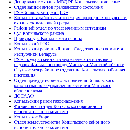
Департамент охраны МВД РБ Копыльское отделение
Отдел записи актов гражданского состояния
ГУ «Копыльский райЦГЭ»
Копыльская районная инспекция природных ресурсов и
охраны окружающей среды
Районный отдел по чрезвычайным ситуациям
Суд Копыльского района
Прокуратура Копыльского района
Копыльский РЭС
Копыльский районный отдел Следственного комитета
Республики Беларусь
ГУ «Государственный энергетический и газовый
надзор» Филиал по городу Минску и Минской области
Слуцкое межрайонное отделение Копыльская районная
инспекция
Отдел принудительного исполнения Копыльского
района главного управления юстиции Минского
облисполкома
ДОСААФ
Копыльский район газоснабжения
Финансовый отдел Копыльского районного
исполнительного комитета
Копыльское бюро
Отдел землеустройства Копыльского районного
исполнительного комитета