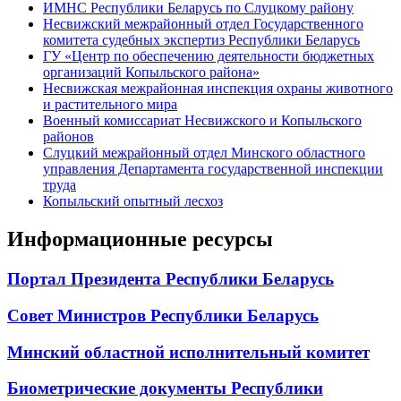
ИМНС Республики Беларусь по Слуцкому району
Несвижский межрайонный отдел Государственного
комитета судебных экспертиз Республики Беларусь
ГУ «Центр по обеспечению деятельности бюджетных
организаций Копыльского района»
Несвижская межрайонная инспекция охраны животного
и растительного мира
Военный комиссариат Несвижского и Копыльского
районов
Слуцкий межрайонный отдел Минского областного
управления Департамента государственной инспекции
труда
Копыльский опытный лесхоз
Информационные ресурсы
Портал Президента Республики Беларусь
Совет Министров Республики Беларусь
Минский областной исполнительный комитет
Биометрические документы Республики