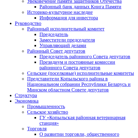
Увековечение памяти защитников Отечества
Районный банк данных Книга Памяти
Историко-культурное наследие
Информация для инвестора
Руководство
Районный исполнительный комитет
Председатель
Заместители председателя
Управляющий делами
Районный Совет депутатов
Председатель районного Совета депутатов
Президиум и постоянные комиссии
районного Совета депутатов
Сельские (поселковые) исполнительные комитеты
Представители Копыльского района в
Национальном собрании Республики Беларусь и
Минском областном Совете депутатов
Структура
Экономика
Промышленность
Сельское хозяйство
ГУ «Копыльская районная ветеринарная
станция»
Торговля
О развитии торговли, общественного