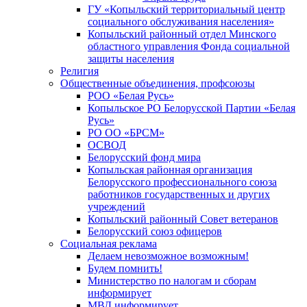
ГУ «Копыльский территориальный центр
социального обслуживания населения»
Копыльский районный отдел Минского
областного управления Фонда социальной
защиты населения
Религия
Общественные объединения, профсоюзы
РОО «Белая Русь»
Копыльское РО Белорусской Партии «Белая
Русь»
РО ОО «БРСМ»
ОСВОД
Белорусский фонд мира
Копыльская районная организация
Белорусского профессионального союза
работников государственных и других
учреждений
Копыльский районный Совет ветеранов
Белорусский союз офицеров
Социальная реклама
Делаем невозможное возможным!
Будем помнить!
Министерство по налогам и сборам
информирует
МВД информирует