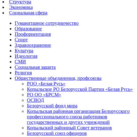
Структура
Экономика
Социальная сфера
Гуманитарное сотрудничество
Образование
Профориентация
Спорт
Здравоохранение
Культура
Идеология
СМИ
Социальная защита
Религия
Общественные объединения, профсоюзы
РОО «Белая Русь»
Копыльское РО Белорусской Партии «Белая Русь»
РО ОО «БРСМ»
ОСВОД
Белорусский фонд мира
Копыльская районная организация Белорусского
профессионального союза работников
государственных и других учреждений
Копыльский районный Совет ветеранов
Белорусский союз офицеров