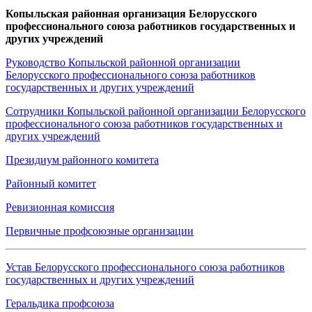
Копыльская районная организация Белорусского
профессионального союза работников государственных и
других учреждений
Руководство Копыльской районной организации
Белорусского профессионального союза работников
государственных и других учреждений
Сотрудники Копыльской районной организации Белорусского
профессионального союза работников государственных и
других учреждений
Президиум районного комитета
Районный комитет
Ревизионная комиссия
Первичные профсоюзные организации
Устав Белорусского профессионального союза работников
государственных и других учреждений
Геральдика профсоюза