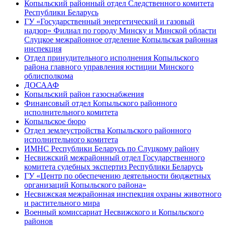
Копыльский районный отдел Следственного комитета
Республики Беларусь
ГУ «Государственный энергетический и газовый
надзор» Филиал по городу Минску и Минской области
Слуцкое межрайонное отделение Копыльская районная
инспекция
Отдел принудительного исполнения Копыльского
района главного управления юстиции Минского
облисполкома
ДОСААФ
Копыльский район газоснабжения
Финансовый отдел Копыльского районного
исполнительного комитета
Копыльское бюро
Отдел землеустройства Копыльского районного
исполнительного комитета
ИМНС Республики Беларусь по Слуцкому району
Несвижский межрайонный отдел Государственного
комитета судебных экспертиз Республики Беларусь
ГУ «Центр по обеспечению деятельности бюджетных
организаций Копыльского района»
Несвижская межрайонная инспекция охраны животного
и растительного мира
Военный комиссариат Несвижского и Копыльского
районов