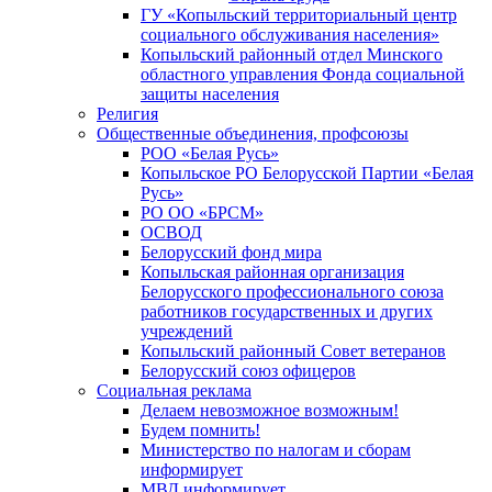
ГУ «Копыльский территориальный центр
социального обслуживания населения»
Копыльский районный отдел Минского
областного управления Фонда социальной
защиты населения
Религия
Общественные объединения, профсоюзы
РОО «Белая Русь»
Копыльское РО Белорусской Партии «Белая
Русь»
РО ОО «БРСМ»
ОСВОД
Белорусский фонд мира
Копыльская районная организация
Белорусского профессионального союза
работников государственных и других
учреждений
Копыльский районный Совет ветеранов
Белорусский союз офицеров
Социальная реклама
Делаем невозможное возможным!
Будем помнить!
Министерство по налогам и сборам
информирует
МВД информирует