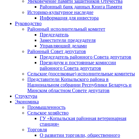
Увековечение памяти защитников Отечества
Районный банк данных Книга Памяти
Историко-культурное наследие
Информация для инвестора
Руководство
Районный исполнительный комитет
Председатель
Заместители председателя
Управляющий делами
Районный Совет депутатов
Председатель районного Совета депутатов
Президиум и постоянные комиссии
районного Совета депутатов
Сельские (поселковые) исполнительные комитеты
Представители Копыльского района в
Национальном собрании Республики Беларусь и
Минском областном Совете депутатов
Структура
Экономика
Промышленность
Сельское хозяйство
ГУ «Копыльская районная ветеринарная
станция»
Торговля
О развитии торговли, общественного