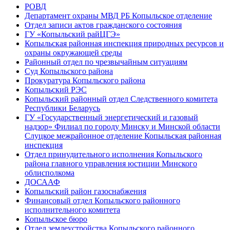
РОВД
Департамент охраны МВД РБ Копыльское отделение
Отдел записи актов гражданского состояния
ГУ «Копыльский райЦГЭ»
Копыльская районная инспекция природных ресурсов и
охраны окружающей среды
Районный отдел по чрезвычайным ситуациям
Суд Копыльского района
Прокуратура Копыльского района
Копыльский РЭС
Копыльский районный отдел Следственного комитета
Республики Беларусь
ГУ «Государственный энергетический и газовый
надзор» Филиал по городу Минску и Минской области
Слуцкое межрайонное отделение Копыльская районная
инспекция
Отдел принудительного исполнения Копыльского
района главного управления юстиции Минского
облисполкома
ДОСААФ
Копыльский район газоснабжения
Финансовый отдел Копыльского районного
исполнительного комитета
Копыльское бюро
Отдел землеустройства Копыльского районного