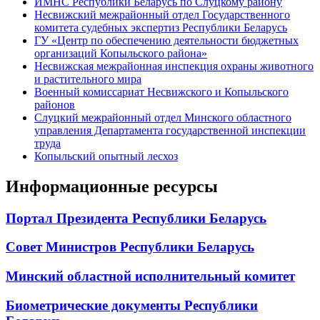
ИМНС Республики Беларусь по Слуцкому району
Несвижский межрайонный отдел Государственного
комитета судебных экспертиз Республики Беларусь
ГУ «Центр по обеспечению деятельности бюджетных
организаций Копыльского района»
Несвижская межрайонная инспекция охраны животного
и растительного мира
Военный комиссариат Несвижского и Копыльского
районов
Слуцкий межрайонный отдел Минского областного
управления Департамента государственной инспекции
труда
Копыльский опытный лесхоз
Информационные ресурсы
Портал Президента Республики Беларусь
Совет Министров Республики Беларусь
Минский областной исполнительный комитет
Биометрические документы Республики