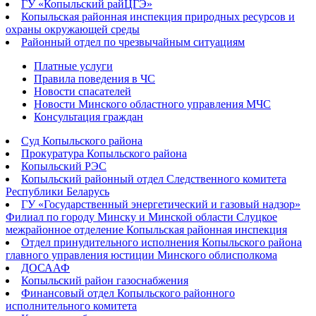
ГУ «Копыльский райЦГЭ»
Копыльская районная инспекция природных ресурсов и
охраны окружающей среды
Районный отдел по чрезвычайным ситуациям
Платные услуги
Правила поведения в ЧС
Новости спасателей
Новости Минского областного управления МЧС
Консультация граждан
Суд Копыльского района
Прокуратура Копыльского района
Копыльский РЭС
Копыльский районный отдел Следственного комитета
Республики Беларусь
ГУ «Государственный энергетический и газовый надзор»
Филиал по городу Минску и Минской области Слуцкое
межрайонное отделение Копыльская районная инспекция
Отдел принудительного исполнения Копыльского района
главного управления юстиции Минского облисполкома
ДОСААФ
Копыльский район газоснабжения
Финансовый отдел Копыльского районного
исполнительного комитета