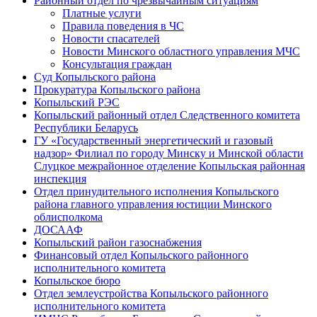
Районный отдел по чрезвычайным ситуациям
Платные услуги
Правила поведения в ЧС
Новости спасателей
Новости Минского областного управления МЧС
Консультация граждан
Суд Копыльского района
Прокуратура Копыльского района
Копыльский РЭС
Копыльский районный отдел Следственного комитета
Республики Беларусь
ГУ «Государственный энергетический и газовый
надзор» Филиал по городу Минску и Минской области
Слуцкое межрайонное отделение Копыльская районная
инспекция
Отдел принудительного исполнения Копыльского
района главного управления юстиции Минского
облисполкома
ДОСААФ
Копыльский район газоснабжения
Финансовый отдел Копыльского районного
исполнительного комитета
Копыльское бюро
Отдел землеустройства Копыльского районного
исполнительного комитета