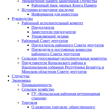
Увековечение памяти защитников Отечества
Районный банк данных Книга Памяти
Историко-культурное наследие
Информация для инвестора
Руководство
Районный исполнительный комитет
Председатель
Заместители председателя
Управляющий делами
Районный Совет депутатов
Председатель районного Совета депутатов
Президиум и постоянные комиссии
районного Совета депутатов
Сельские (поселковые) исполнительные комитеты
Представители Копыльского района в
Национальном собрании Республики Беларусь и
Минском областном Совете депутатов
Структура
Экономика
Промышленность
Сельское хозяйство
ГУ «Копыльская районная ветеринарная
станция»
Торговля
О развитии торговли, общественного