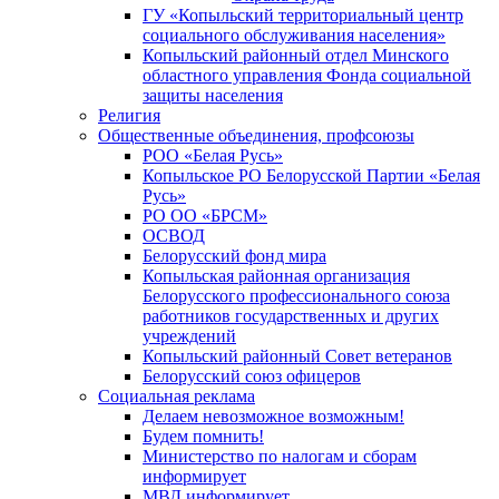
ГУ «Копыльский территориальный центр
социального обслуживания населения»
Копыльский районный отдел Минского
областного управления Фонда социальной
защиты населения
Религия
Общественные объединения, профсоюзы
РОО «Белая Русь»
Копыльское РО Белорусской Партии «Белая
Русь»
РО ОО «БРСМ»
ОСВОД
Белорусский фонд мира
Копыльская районная организация
Белорусского профессионального союза
работников государственных и других
учреждений
Копыльский районный Совет ветеранов
Белорусский союз офицеров
Социальная реклама
Делаем невозможное возможным!
Будем помнить!
Министерство по налогам и сборам
информирует
МВД информирует