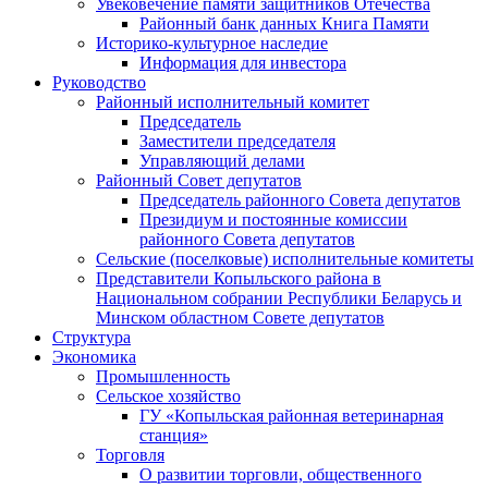
Увековечение памяти защитников Отечества
Районный банк данных Книга Памяти
Историко-культурное наследие
Информация для инвестора
Руководство
Районный исполнительный комитет
Председатель
Заместители председателя
Управляющий делами
Районный Совет депутатов
Председатель районного Совета депутатов
Президиум и постоянные комиссии
районного Совета депутатов
Сельские (поселковые) исполнительные комитеты
Представители Копыльского района в
Национальном собрании Республики Беларусь и
Минском областном Совете депутатов
Структура
Экономика
Промышленность
Сельское хозяйство
ГУ «Копыльская районная ветеринарная
станция»
Торговля
О развитии торговли, общественного