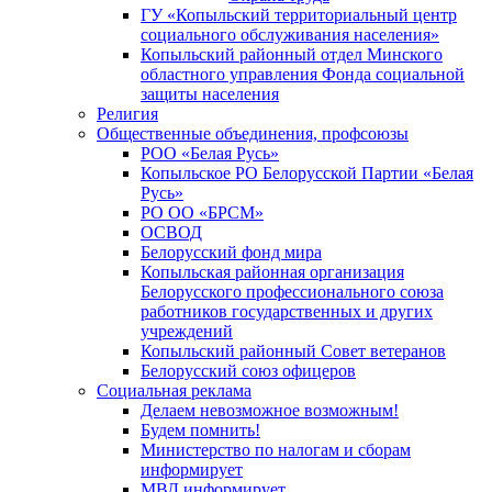
ГУ «Копыльский территориальный центр
социального обслуживания населения»
Копыльский районный отдел Минского
областного управления Фонда социальной
защиты населения
Религия
Общественные объединения, профсоюзы
РОО «Белая Русь»
Копыльское РО Белорусской Партии «Белая
Русь»
РО ОО «БРСМ»
ОСВОД
Белорусский фонд мира
Копыльская районная организация
Белорусского профессионального союза
работников государственных и других
учреждений
Копыльский районный Совет ветеранов
Белорусский союз офицеров
Социальная реклама
Делаем невозможное возможным!
Будем помнить!
Министерство по налогам и сборам
информирует
МВД информирует