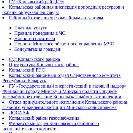
ГУ «Копыльский райЦГЭ»
Копыльская районная инспекция природных ресурсов и
охраны окружающей среды
Районный отдел по чрезвычайным ситуациям
Платные услуги
Правила поведения в ЧС
Новости спасателей
Новости Минского областного управления МЧС
Консультация граждан
Суд Копыльского района
Прокуратура Копыльского района
Копыльский РЭС
Копыльский районный отдел Следственного комитета
Республики Беларусь
ГУ «Государственный энергетический и газовый надзор»
Филиал по городу Минску и Минской области Слуцкое
межрайонное отделение Копыльская районная инспекция
Отдел принудительного исполнения Копыльского района
главного управления юстиции Минского облисполкома
ДОСААФ
Копыльский район газоснабжения
Финансовый отдел Копыльского районного
исполнительного комитета