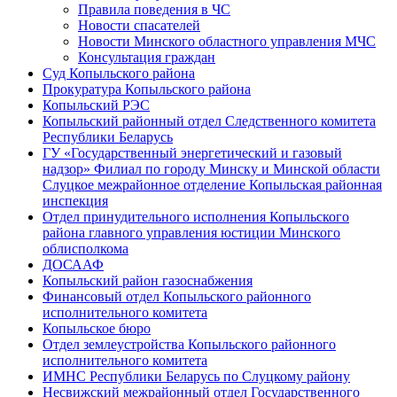
Правила поведения в ЧС
Новости спасателей
Новости Минского областного управления МЧС
Консультация граждан
Суд Копыльского района
Прокуратура Копыльского района
Копыльский РЭС
Копыльский районный отдел Следственного комитета
Республики Беларусь
ГУ «Государственный энергетический и газовый
надзор» Филиал по городу Минску и Минской области
Слуцкое межрайонное отделение Копыльская районная
инспекция
Отдел принудительного исполнения Копыльского
района главного управления юстиции Минского
облисполкома
ДОСААФ
Копыльский район газоснабжения
Финансовый отдел Копыльского районного
исполнительного комитета
Копыльское бюро
Отдел землеустройства Копыльского районного
исполнительного комитета
ИМНС Республики Беларусь по Слуцкому району
Несвижский межрайонный отдел Государственного