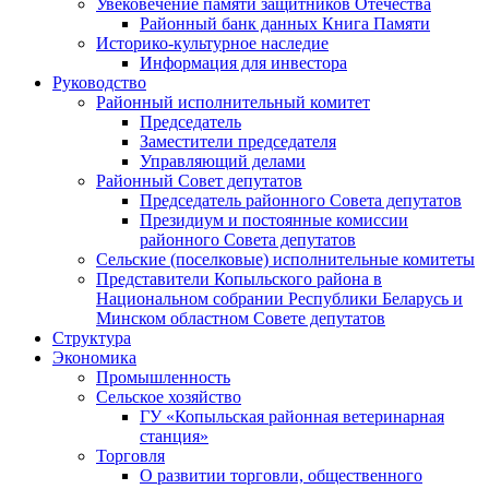
Увековечение памяти защитников Отечества
Районный банк данных Книга Памяти
Историко-культурное наследие
Информация для инвестора
Руководство
Районный исполнительный комитет
Председатель
Заместители председателя
Управляющий делами
Районный Совет депутатов
Председатель районного Совета депутатов
Президиум и постоянные комиссии
районного Совета депутатов
Сельские (поселковые) исполнительные комитеты
Представители Копыльского района в
Национальном собрании Республики Беларусь и
Минском областном Совете депутатов
Структура
Экономика
Промышленность
Сельское хозяйство
ГУ «Копыльская районная ветеринарная
станция»
Торговля
О развитии торговли, общественного