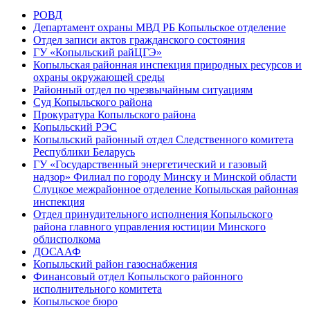
РОВД
Департамент охраны МВД РБ Копыльское отделение
Отдел записи актов гражданского состояния
ГУ «Копыльский райЦГЭ»
Копыльская районная инспекция природных ресурсов и
охраны окружающей среды
Районный отдел по чрезвычайным ситуациям
Суд Копыльского района
Прокуратура Копыльского района
Копыльский РЭС
Копыльский районный отдел Следственного комитета
Республики Беларусь
ГУ «Государственный энергетический и газовый
надзор» Филиал по городу Минску и Минской области
Слуцкое межрайонное отделение Копыльская районная
инспекция
Отдел принудительного исполнения Копыльского
района главного управления юстиции Минского
облисполкома
ДОСААФ
Копыльский район газоснабжения
Финансовый отдел Копыльского районного
исполнительного комитета
Копыльское бюро