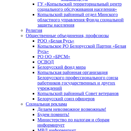
ГУ «Копыльский территориальный центр
социального обслуживания населения»
Копыльский районный отдел Минского
областного управления Фонда социальной
защиты населения
Религия
Общественные объединения, профсоюзы
РОО «Белая Русь»
Копыльское РО Белорусской Партии «Белая
Русь»
РО ОО «БРСМ»
ОСВОД
Белорусский фонд мира
Копыльская районная организация
Белорусского профессионального союза
работников государственных и других
учреждений
Копыльский районный Совет ветеранов
Белорусский союз офицеров
Социальная реклама
Делаем невозможное возможным!
Будем помнить!
Министерство по налогам и сборам
информирует
МВД информирует