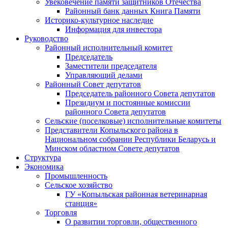
Увековечение памяти защитников Отечества
Районный банк данных Книга Памяти
Историко-культурное наследие
Информация для инвестора
Руководство
Районный исполнительный комитет
Председатель
Заместители председателя
Управляющий делами
Районный Совет депутатов
Председатель районного Совета депутатов
Президиум и постоянные комиссии
районного Совета депутатов
Сельские (поселковые) исполнительные комитеты
Представители Копыльского района в
Национальном собрании Республики Беларусь и
Минском областном Совете депутатов
Структура
Экономика
Промышленность
Сельское хозяйство
ГУ «Копыльская районная ветеринарная
станция»
Торговля
О развитии торговли, общественного