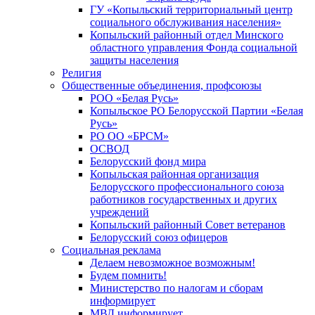
ГУ «Копыльский территориальный центр
социального обслуживания населения»
Копыльский районный отдел Минского
областного управления Фонда социальной
защиты населения
Религия
Общественные объединения, профсоюзы
РОО «Белая Русь»
Копыльское РО Белорусской Партии «Белая
Русь»
РО ОО «БРСМ»
ОСВОД
Белорусский фонд мира
Копыльская районная организация
Белорусского профессионального союза
работников государственных и других
учреждений
Копыльский районный Совет ветеранов
Белорусский союз офицеров
Социальная реклама
Делаем невозможное возможным!
Будем помнить!
Министерство по налогам и сборам
информирует
МВД информирует