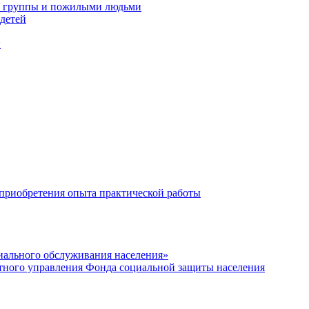
 1 группы и пожилыми людьми
детей
и
 приобретения опыта практической работы
иального обслуживания населения»
тного управления Фонда социальной защиты населения