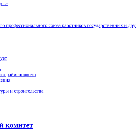
усь»
ого профессионального союза работников государственных и др
ует
ь
ого райисполкома
ления
уры и строительства
й комитет