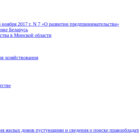
 ноября 2017 г. N 7 «О развитии предпринимательства»
лике Беларусь
ства в Минской области
ов хозяйствования
тстве
ия жилых домов пустующими и сведения о поиске правооблада