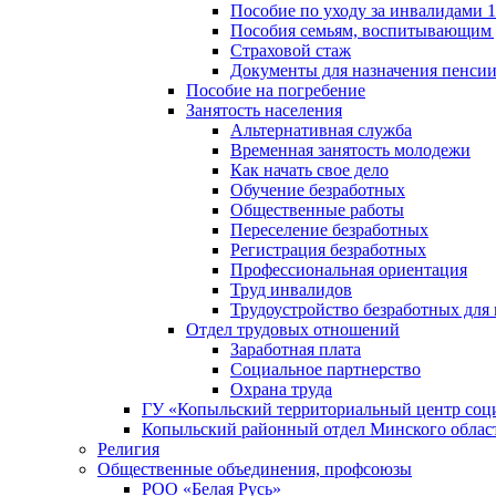
Пособие по уходу за инвалидами
Пособия семьям, воспитывающим 
Страховой стаж
Документы для назначения пенси
Пособие на погребение
Занятость населения
Альтернативная служба
Временная занятость молодежи
Как начать свое дело
Обучение безработных
Общественные работы
Переселение безработных
Регистрация безработных
Профессиональная ориентация
Труд инвалидов
Трудоустройство безработных для
Отдел трудовых отношений
Заработная плата
Социальное партнерство
Охрана труда
ГУ «Копыльский территориальный центр соц
Копыльский районный отдел Минского облас
Религия
Общественные объединения, профсоюзы
РОО «Белая Русь»