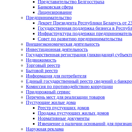
Представительство Белгосстраха
Банковская сфера
Лицензирование
Предпринимательство
Декрет Президента Республики Беларусь от 23
Государственная поддержка бизнеса в Респуб
Инфраструктура поддержки предприниматель
Совет по развитию предпринимательства
Внешнеэкономическая деятельность
Инвестиционная деятельность
Государственная регистрация (ликвидация) субъект
Недвижимость
Торговый реестр
Бытовой реестр
Информация для потребителя
Единый государственный реестр сведений о банкро
Комиссия по противодействию коррупции
Придорожный сервис
Перечень мест для реализации товаров
Пустующие жилые дома
Реестр пустующих домов
Продажа пустующих жилых домов
Нормативные документы
Извещение о наличии оснований для признан
Наружная реклама