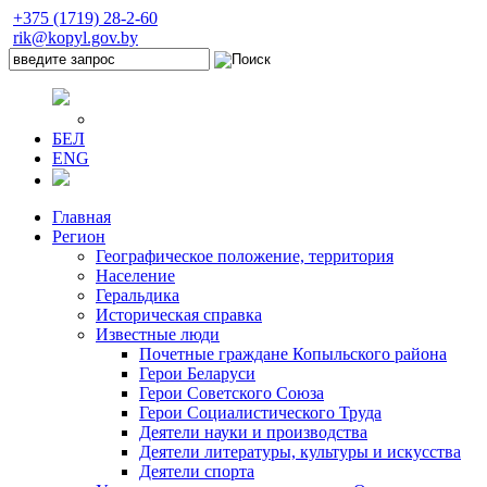
+375 (1719) 28-2-60
rik@kopyl.gov.by
БЕЛ
ENG
Главная
Регион
Географическое положение, территория
Население
Геральдика
Историческая справка
Известные люди
Почетные граждане Копыльского района
Герои Беларуси
Герои Советского Союза
Герои Социалистического Труда
Деятели науки и производства
Деятели литературы, культуры и искусства
Деятели спорта