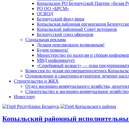
Копыльское РО Белорусской Партии «Белая Р
РО ОО «БРСМ»
ОСВОД
Белорусский фонд мира
Копыльская районная организация Белорусск
Копыльский районный Совет ветеранов
Белорусский союз офицеров
Социальная реклама
Делаем невозможное возможным!
Будем помнить!
Министерство по налогам и сборам информир
МВД информирует
«Серебряный возраст» — пора предпринимат
Комиссия по делам несовершеннолетних Копыльск
Оздоровление и санаторно-курортное лечение насе
Строительство и ЖКХ
Отдел жилищно-коммунального хозяйства, архитект
Строительство и жилищно-коммунальное хозяйство
Инвестору
Копыльский
районный исполнительны