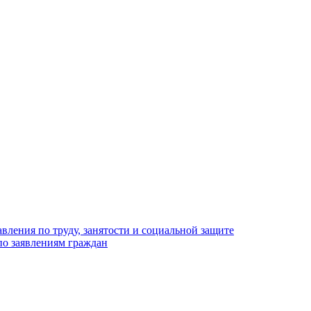
вления по труду, занятости и социальной защите
по заявлениям граждан