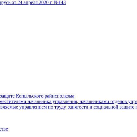
русь от 24 апреля 2020 г. №143
й защите Копыльского райисполкома
местителями начальника управления, начальниками отделов упра
ляемые управлением по труду, занятости и социальной защите 
стве