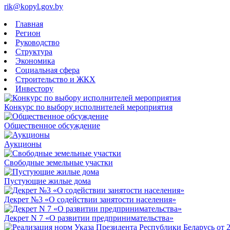
rik@kopyl.gov.by
Главная
Регион
Руководство
Структура
Экономика
Социальная сфера
Строительство и ЖКХ
Инвестору
Конкурс по выбору исполнителей мероприятия
Общественное обсуждение
Аукционы
Свободные земельные участки
Пустующие жилые дома
Декрет №3 «О содействии занятости населения»
Декрет N 7 «О развитии предпринимательства»