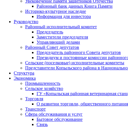
Увековечение памяти защитников Отечества
Районный банк данных Книга Памяти
Историко-культурное наследие
Информация для инвестора
Руководство
Районный исполнительный комитет
Председатель
Заместители председателя
Управляющий делами
Районный Совет депутатов
Председатель районного Совета депутатов
Президиум и постоянные комиссии районного
Сельские (поселковые) исполнительные комитеты
Представители Копыльского района в Национально
Структура
Экономика
Промышленность
Сельское хозяйство
ГУ «Копыльская районная ветеринарная стан
Торговля
О развитии торговли, общественного питани
Транспорт
Сфера обслуживания и услуг
Бытовое обслуживание
Связь