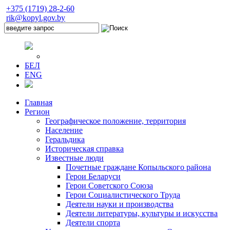
+375 (1719) 28-2-60
rik@kopyl.gov.by
БЕЛ
ENG
Главная
Регион
Географическое положение, территория
Население
Геральдика
Историческая справка
Известные люди
Почетные граждане Копыльского района
Герои Беларуси
Герои Советского Союза
Герои Социалистического Труда
Деятели науки и производства
Деятели литературы, культуры и искусства
Деятели спорта