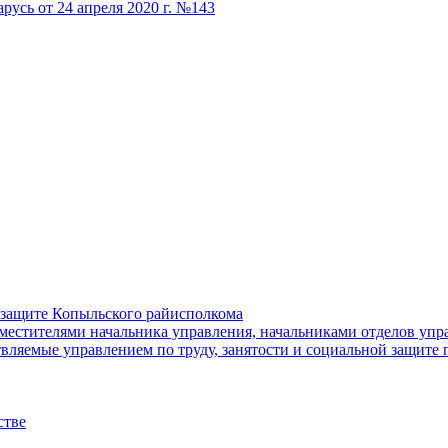
русь от 24 апреля 2020 г. №143
й защите Копыльского райисполкома
местителями начальника управления, начальниками отделов упра
ляемые управлением по труду, занятости и социальной защите 
стве