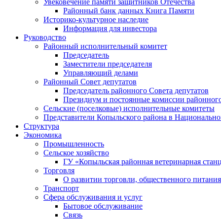
Увековечение памяти защитников Отечества
Районный банк данных Книга Памяти
Историко-культурное наследие
Информация для инвестора
Руководство
Районный исполнительный комитет
Председатель
Заместители председателя
Управляющий делами
Районный Совет депутатов
Председатель районного Совета депутатов
Президиум и постоянные комиссии районного
Сельские (поселковые) исполнительные комитеты
Представители Копыльского района в Национально
Структура
Экономика
Промышленность
Сельское хозяйство
ГУ «Копыльская районная ветеринарная стан
Торговля
О развитии торговли, общественного питани
Транспорт
Сфера обслуживания и услуг
Бытовое обслуживание
Связь