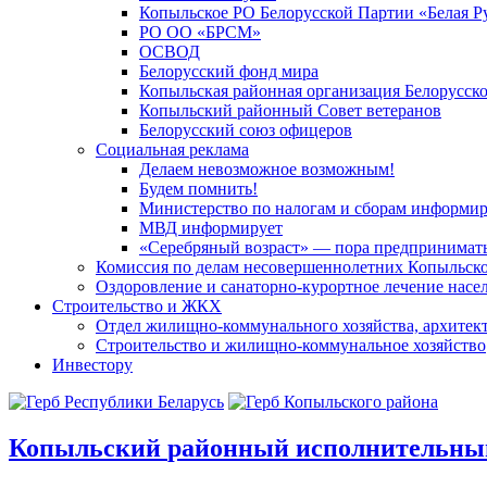
Копыльское РО Белорусской Партии «Белая Р
РО ОО «БРСМ»
ОСВОД
Белорусский фонд мира
Копыльская районная организация Белорусск
Копыльский районный Совет ветеранов
Белорусский союз офицеров
Социальная реклама
Делаем невозможное возможным!
Будем помнить!
Министерство по налогам и сборам информир
МВД информирует
«Серебряный возраст» — пора предпринимат
Комиссия по делам несовершеннолетних Копыльск
Оздоровление и санаторно-курортное лечение насе
Строительство и ЖКХ
Отдел жилищно-коммунального хозяйства, архитект
Строительство и жилищно-коммунальное хозяйство
Инвестору
Копыльский
районный исполнительны