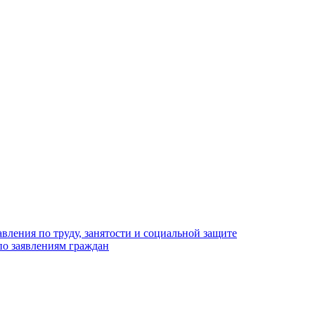
вления по труду, занятости и социальной защите
по заявлениям граждан