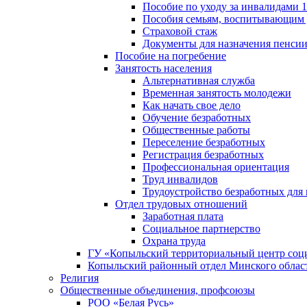
Пособие по уходу за инвалидами
Пособия семьям, воспитывающим 
Страховой стаж
Документы для назначения пенси
Пособие на погребение
Занятость населения
Альтернативная служба
Временная занятость молодежи
Как начать свое дело
Обучение безработных
Общественные работы
Переселение безработных
Регистрация безработных
Профессиональная ориентация
Труд инвалидов
Трудоустройство безработных для
Отдел трудовых отношений
Заработная плата
Социальное партнерство
Охрана труда
ГУ «Копыльский территориальный центр соц
Копыльский районный отдел Минского облас
Религия
Общественные объединения, профсоюзы
РОО «Белая Русь»