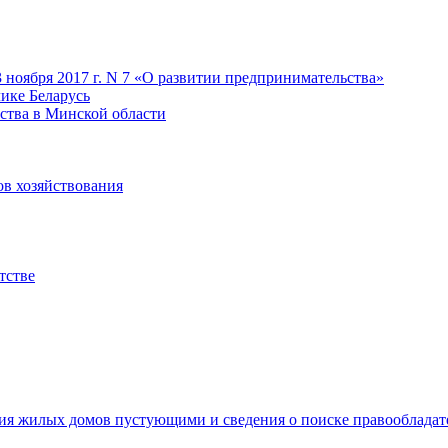
 ноября 2017 г. N 7 «О развитии предпринимательства»
лике Беларусь
ства в Минской области
ов хозяйствования
тстве
ия жилых домов пустующими и сведения о поиске правооблада