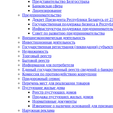
Представительство Белгосстраха
Банковская сфера
Лицензирование
Предпринимательство
Декрет Президента Республики Беларусь от 23
Государственная поддержка бизнеса в Респуб
Инфраструктура поддержки предприниматель
Совет по развитию предпринимательства
Внешнеэкономическая деятельность
Инвестиционная деятельность
Государственная регистрация (ликвидация) субъект
Недвижимость
Торговый реестр
Бытовой реестр
Информация для потребителя
Единый государственный реестр сведений о банкро
Комиссия по противодействию коррупции
Придорожный сервис
Перечень мест для реализации товаров
Пустующие жилые дома
Реестр пустующих домов
Продажа пустующих жилых домов
Нормативные документы
Извещение о наличии оснований для признан
Наружная реклама