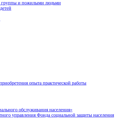
 1 группы и пожилыми людьми
детей
и
 приобретения опыта практической работы
иального обслуживания населения»
тного управления Фонда социальной защиты населения