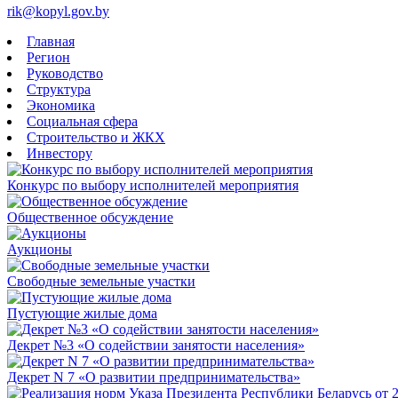
rik@kopyl.gov.by
Главная
Регион
Руководство
Структура
Экономика
Социальная сфера
Строительство и ЖКХ
Инвестору
Конкурс по выбору исполнителей мероприятия
Общественное обсуждение
Аукционы
Свободные земельные участки
Пустующие жилые дома
Декрет №3 «О содействии занятости населения»
Декрет N 7 «О развитии предпринимательства»