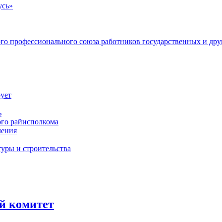
усь»
ого профессионального союза работников государственных и др
ует
ь
ого райисполкома
ления
уры и строительства
й комитет