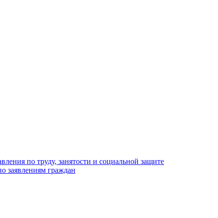
вления по труду, занятости и социальной защите
по заявлениям граждан