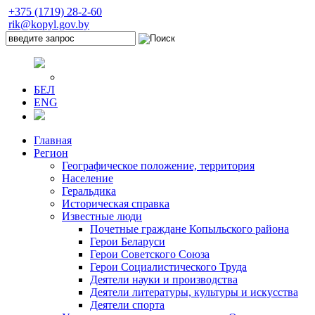
+375 (1719) 28-2-60
rik@kopyl.gov.by
БЕЛ
ENG
Главная
Регион
Географическое положение, территория
Население
Геральдика
Историческая справка
Известные люди
Почетные граждане Копыльского района
Герои Беларуси
Герои Советского Союза
Герои Социалистического Труда
Деятели науки и производства
Деятели литературы, культуры и искусства
Деятели спорта