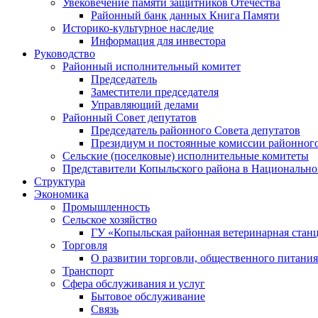
Увековечение памяти защитников Отечества
Районный банк данных Книга Памяти
Историко-культурное наследие
Информация для инвестора
Руководство
Районный исполнительный комитет
Председатель
Заместители председателя
Управляющий делами
Районный Совет депутатов
Председатель районного Совета депутатов
Президиум и постоянные комиссии районного
Сельские (поселковые) исполнительные комитеты
Представители Копыльского района в Национально
Структура
Экономика
Промышленность
Сельское хозяйство
ГУ «Копыльская районная ветеринарная стан
Торговля
О развитии торговли, общественного питани
Транспорт
Сфера обслуживания и услуг
Бытовое обслуживание
Связь