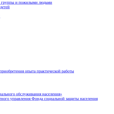
 1 группы и пожилыми людьми
детей
и
 приобретения опыта практической работы
иального обслуживания населения»
тного управления Фонда социальной защиты населения