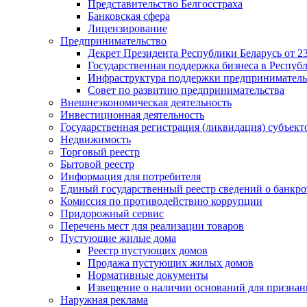
Представительство Белгосстраха
Банковская сфера
Лицензирование
Предпринимательство
Декрет Президента Республики Беларусь от 23
Государственная поддержка бизнеса в Респуб
Инфраструктура поддержки предприниматель
Совет по развитию предпринимательства
Внешнеэкономическая деятельность
Инвестиционная деятельность
Государственная регистрация (ликвидация) субъект
Недвижимость
Торговый реестр
Бытовой реестр
Информация для потребителя
Единый государственный реестр сведений о банкро
Комиссия по противодействию коррупции
Придорожный сервис
Перечень мест для реализации товаров
Пустующие жилые дома
Реестр пустующих домов
Продажа пустующих жилых домов
Нормативные документы
Извещение о наличии оснований для признан
Наружная реклама