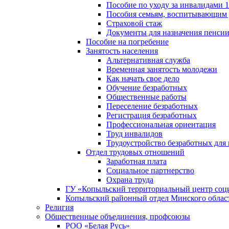
Пособие по уходу за инвалидами
Пособия семьям, воспитывающим 
Страховой стаж
Документы для назначения пенси
Пособие на погребение
Занятость населения
Альтернативная служба
Временная занятость молодежи
Как начать свое дело
Обучение безработных
Общественные работы
Переселение безработных
Регистрация безработных
Профессиональная ориентация
Труд инвалидов
Трудоустройство безработных для
Отдел трудовых отношений
Заработная плата
Социальное партнерство
Охрана труда
ГУ «Копыльский территориальный центр соц
Копыльский районный отдел Минского облас
Религия
Общественные объединения, профсоюзы
РОО «Белая Русь»