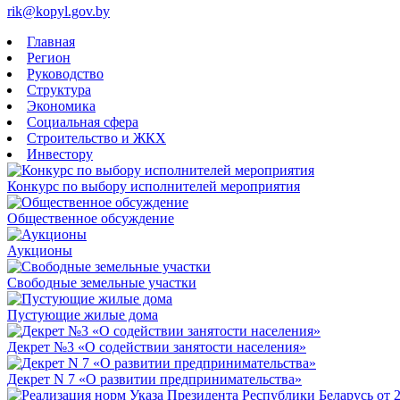
rik@kopyl.gov.by
Главная
Регион
Руководство
Структура
Экономика
Социальная сфера
Строительство и ЖКХ
Инвестору
Конкурс по выбору исполнителей мероприятия
Общественное обсуждение
Аукционы
Свободные земельные участки
Пустующие жилые дома
Декрет №3 «О содействии занятости населения»
Декрет N 7 «О развитии предпринимательства»