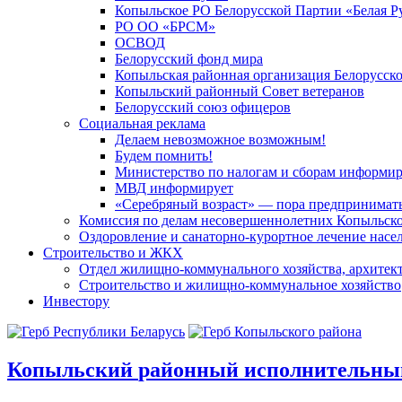
Копыльское РО Белорусской Партии «Белая Р
РО ОО «БРСМ»
ОСВОД
Белорусский фонд мира
Копыльская районная организация Белорусск
Копыльский районный Совет ветеранов
Белорусский союз офицеров
Социальная реклама
Делаем невозможное возможным!
Будем помнить!
Министерство по налогам и сборам информир
МВД информирует
«Серебряный возраст» — пора предпринимат
Комиссия по делам несовершеннолетних Копыльск
Оздоровление и санаторно-курортное лечение насе
Строительство и ЖКХ
Отдел жилищно-коммунального хозяйства, архитект
Строительство и жилищно-коммунальное хозяйство
Инвестору
Копыльский
районный исполнительны