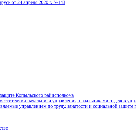
русь от 24 апреля 2020 г. №143
й защите Копыльского райисполкома
местителями начальника управления, начальниками отделов упра
ляемые управлением по труду, занятости и социальной защите 
стве