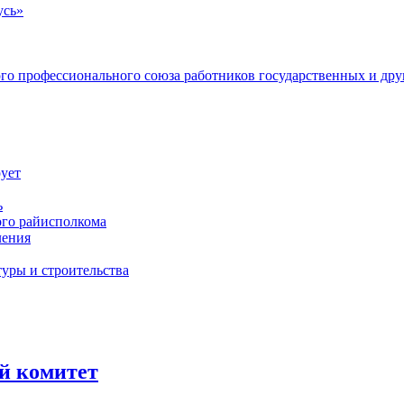
усь»
ого профессионального союза работников государственных и др
ует
ь
ого райисполкома
ления
уры и строительства
й комитет