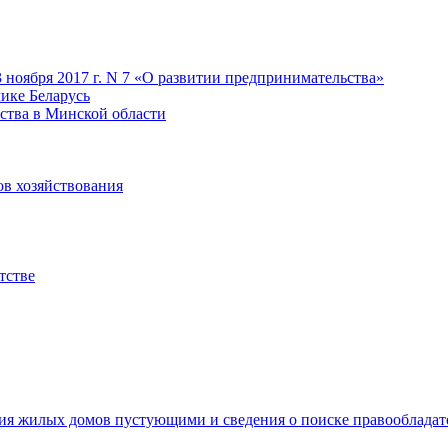
 ноября 2017 г. N 7 «О развитии предпринимательства»
лике Беларусь
ства в Минской области
ов хозяйствования
тстве
ия жилых домов пустующими и сведения о поиске правооблада