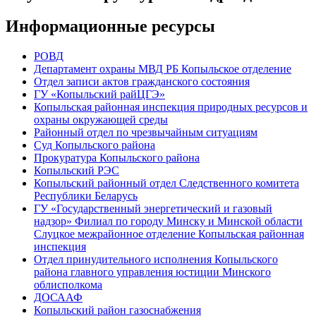
Информационные ресурсы
РОВД
Департамент охраны МВД РБ Копыльское отделение
Отдел записи актов гражданского состояния
ГУ «Копыльский райЦГЭ»
Копыльская районная инспекция природных ресурсов и
охраны окружающей среды
Районный отдел по чрезвычайным ситуациям
Суд Копыльского района
Прокуратура Копыльского района
Копыльский РЭС
Копыльский районный отдел Следственного комитета
Республики Беларусь
ГУ «Государственный энергетический и газовый
надзор» Филиал по городу Минску и Минской области
Слуцкое межрайонное отделение Копыльская районная
инспекция
Отдел принудительного исполнения Копыльского
района главного управления юстиции Минского
облисполкома
ДОСААФ
Копыльский район газоснабжения