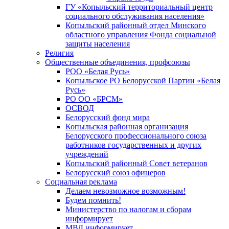
ГУ «Копыльский территориальный центр
социального обслуживания населения»
Копыльский районный отдел Минского
областного управления Фонда социальной
защиты населения
Религия
Общественные объединения, профсоюзы
РОО «Белая Русь»
Копыльское РО Белорусской Партии «Белая
Русь»
РО ОО «БРСМ»
ОСВОД
Белорусский фонд мира
Копыльская районная организация
Белорусского профессионального союза
работников государственных и других
учреждений
Копыльский районный Совет ветеранов
Белорусский союз офицеров
Социальная реклама
Делаем невозможное возможным!
Будем помнить!
Министерство по налогам и сборам
информирует
МВД информирует