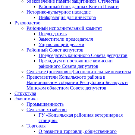
Увековечение памяти защитников Отечества
Районный банк данных Книга Памяти
Историко-культурное наследие
Информация для инвестора
Руководство
Районный исполнительный комитет
Председатель
Заместители председателя
Управляющий делами
Районный Совет депутатов
Председатель районного Совета депутатов
Президиум и постоянные комиссии
районного Совета депутатов
Сельские (поселковые) исполнительные комитеты
Представители Копыльского района в
Национальном собрании Республики Беларусь и
Минском областном Совете депутатов
Структура
Экономика
Промышленность
Сельское хозяйство
ГУ «Копыльская районная ветеринарная
станция»
Торговля
О развитии торговли, общественного