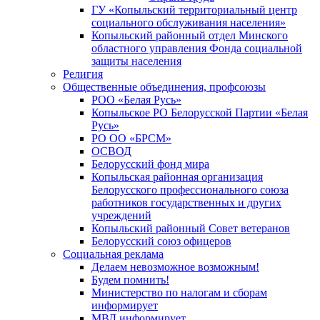
ГУ «Копыльский территориальный центр
социального обслуживания населения»
Копыльский районный отдел Минского
областного управления Фонда социальной
защиты населения
Религия
Общественные объединения, профсоюзы
РОО «Белая Русь»
Копыльское РО Белорусской Партии «Белая
Русь»
РО ОО «БРСМ»
ОСВОД
Белорусский фонд мира
Копыльская районная организация
Белорусского профессионального союза
работников государственных и других
учреждений
Копыльский районный Совет ветеранов
Белорусский союз офицеров
Социальная реклама
Делаем невозможное возможным!
Будем помнить!
Министерство по налогам и сборам
информирует
МВД информирует