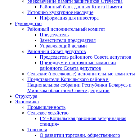
Увековечение памяти защитников Отечества
Районный банк данных Книга Памяти
Историко-культурное наследие
Информация для инвестора
Руководство
Районный исполнительный комитет
Председатель
Заместители председателя
Управляющий делами
Районный Совет депутатов
Председатель районного Совета депутатов
Президиум и постоянные комиссии
районного Совета депутатов
Сельские (поселковые) исполнительные комитеты
Представители Копыльского района в
Национальном собрании Республики Беларусь и
Минском областном Совете депутатов
Структура
Экономика
Промышленность
Сельское хозяйство
ГУ «Копыльская районная ветеринарная
станция»
Торговля
О развитии торговли, общественного