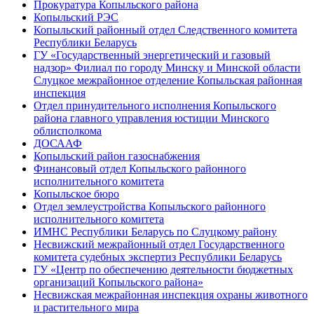
Прокуратура Копыльского района
Копыльский РЭС
Копыльский районный отдел Следственного комитета
Республики Беларусь
ГУ «Государственный энергетический и газовый
надзор» Филиал по городу Минску и Минской области
Слуцкое межрайонное отделение Копыльская районная
инспекция
Отдел принудительного исполнения Копыльского
района главного управления юстиции Минского
облисполкома
ДОСААФ
Копыльский район газоснабжения
Финансовый отдел Копыльского районного
исполнительного комитета
Копыльское бюро
Отдел землеустройства Копыльского районного
исполнительного комитета
ИМНС Республики Беларусь по Слуцкому району
Несвижский межрайонный отдел Государственного
комитета судебных экспертиз Республики Беларусь
ГУ «Центр по обеспечению деятельности бюджетных
организаций Копыльского района»
Несвижская межрайонная инспекция охраны животного
и растительного мира