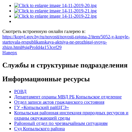
Смотреть встроенную онлайн галерею в:
https://kopyl.gov.by/ru/novosti/novosti-rajona-2/item/5052-v-kopyle-
startovala-respublikanskaya-aktsiya-ne-prozhigaj-svoyu-
zhizn.html#sigProId4a153cef29
Наверх
Службы и структурные подразделения
Информационные ресурсы
РОВД
Департамент охраны МВД РБ Копыльское отделение
Отдел записи актов гражданского состояния
ГУ «Копыльский райЦГЭ»
Копыльская районная инспекция природных ресурсов и
охраны окружающей среды
Районный отдел по чрезвычайным ситуациям
Суд Копыльского района