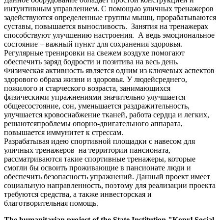
интуитивным управлением. С помощью уличных тренажеров
задействуются определенные группы мышц, прорабатываются
суставы, повышается выносливость. Занятия на тренажерах
способствуют улучшению настроения. А ведь эмоциональное
состояние – важный пункт для сохранения здоровья.
Регулярные тренировки на свежем воздухе помогают
обеспечить заряд бодрости и позитива на весь день.
Физическая активность является одним из ключевых аспектов
здорового образа жизни и здоровья. У людейсреднего,
пожилого и старческого возраста, занимающихся
физическими упражнениями значительно улучшается
общеесостояние, сон, уменьшается раздражительность,
улучшается кровоснабжение тканей, работа сердца и легких,
решаютсяпроблемы опорно-двигательного аппарата,
повышается иммунитет к стрессам.
Разрабатывая идею спортивной площадки с навесом для
уличных тренажеров на территории пансионата,
рассматриваются такие спортивные тренажеры, которые
смогли бы освоить проживающие в пансионате люди и
обеспечить безопасность упражнений. Данный проект имеет
социальную направленность, поэтому для реализации проекта
требуются средства, а также инвесторская и
благотворительная помощь.
The humanitarian project of the State Institution "Kopyl Social