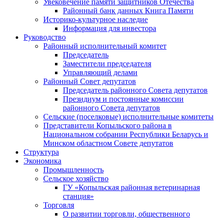
Увековечение памяти защитников Отечества
Районный банк данных Книга Памяти
Историко-культурное наследие
Информация для инвестора
Руководство
Районный исполнительный комитет
Председатель
Заместители председателя
Управляющий делами
Районный Совет депутатов
Председатель районного Совета депутатов
Президиум и постоянные комиссии
районного Совета депутатов
Сельские (поселковые) исполнительные комитеты
Представители Копыльского района в
Национальном собрании Республики Беларусь и
Минском областном Совете депутатов
Структура
Экономика
Промышленность
Сельское хозяйство
ГУ «Копыльская районная ветеринарная
станция»
Торговля
О развитии торговли, общественного