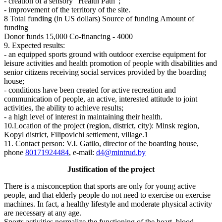
- creation of a sensory "Health Path";
- improvement of the territory of the site.
8 Total funding (in US dollars) Source of funding Amount of
funding
Donor funds 15,000 Co-financing - 4000
9. Expected results:
- an equipped sports ground with outdoor exercise equipment for
leisure activities and health promotion of people with disabilities and
senior citizens receiving social services provided by the boarding
house;
- conditions have been created for active recreation and
communication of people, an active, interested attitude to joint
activities, the ability to achieve results;
- a high level of interest in maintaining their health.
10.Location of the project (region, district, city): Minsk region,
Kopyl district, Filipovichi settlement, village.1
11. Contact person: V.I. Gatilo, director of the boarding house,
phone
80171924484
, e-mail:
d4@mintrud.by
Justification of the project
There is a misconception that sports are only for young active
people, and that elderly people do not need to exercise on exercise
machines. In fact, a healthy lifestyle and moderate physical activity
are necessary at any age.
Sports activities normalize the functioning of the heart, blood