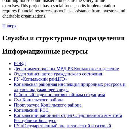
boarding house could master and ensure the safety of the
exercises.This project has a social focus, so its implementation
requires financial resources, as well as assistance from investors and
charitable organizations.
Наверх
Службы и структурные подразделения
Информационные ресурсы
РОВД
Департамент охраны МВД РБ Копыльское отделение
Отдел записи актов гражданского состояния
ГУ «Копыльский райЦГЭ»
Копыльская районная инспекция природных ресурсов и
охраны окружающей среды
Районный отдел по чрезвычайным ситуациям
Суд Копыльского района
Прокуратура Копыльского района
Копыльский РЭС
Копыльский районный отдел Следственного комитета
Республики Беларусь
ГУ «Государственный энергетический и газовый