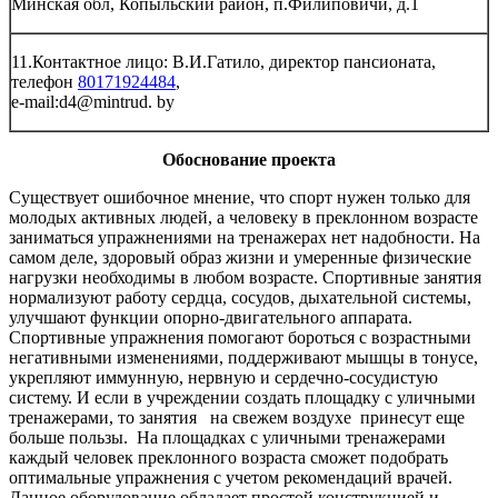
Минская обл, Копыльский район, п.Филиповичи, д.1
11.Контактное лицо: В.И.Гатило, директор пансионата,
телефон
80171924484
,
e-mail:d4@mintrud. by
Обоснование проекта
Существует ошибочное мнение, что спорт нужен только для
молодых активных людей, а человеку в преклонном возрасте
заниматься упражнениями на тренажерах нет надобности. На
самом деле, здоровый образ жизни и умеренные физические
нагрузки необходимы в любом возрасте. Спортивные занятия
нормализуют работу сердца, сосудов, дыхательной системы,
улучшают функции опорно-двигательного аппарата.
Спортивные упражнения помогают бороться с возрастными
негативными изменениями, поддерживают мышцы в тонусе,
укрепляют иммунную, нервную и сердечно-сосудистую
систему. И если в учреждении создать площадку с уличными
тренажерами, то занятия на свежем воздухе принесут еще
больше пользы. На площадках с уличными тренажерами
каждый человек преклонного возраста сможет подобрать
оптимальные упражнения с учетом рекомендаций врачей.
Данное оборудование обладает простой конструкцией и