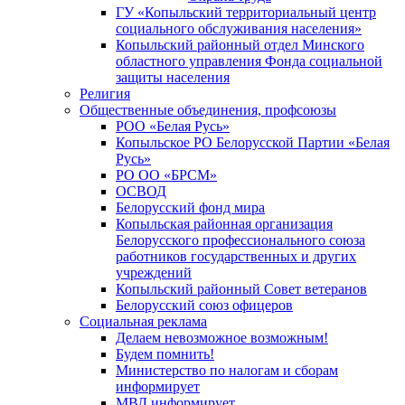
ГУ «Копыльский территориальный центр
социального обслуживания населения»
Копыльский районный отдел Минского
областного управления Фонда социальной
защиты населения
Религия
Общественные объединения, профсоюзы
РОО «Белая Русь»
Копыльское РО Белорусской Партии «Белая
Русь»
РО ОО «БРСМ»
ОСВОД
Белорусский фонд мира
Копыльская районная организация
Белорусского профессионального союза
работников государственных и других
учреждений
Копыльский районный Совет ветеранов
Белорусский союз офицеров
Социальная реклама
Делаем невозможное возможным!
Будем помнить!
Министерство по налогам и сборам
информирует
МВД информирует