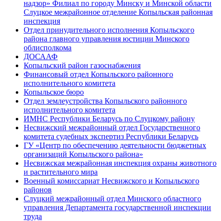
надзор» Филиал по городу Минску и Минской области
Слуцкое межрайонное отделение Копыльская районная
инспекция
Отдел принудительного исполнения Копыльского
района главного управления юстиции Минского
облисполкома
ДОСААФ
Копыльский район газоснабжения
Финансовый отдел Копыльского районного
исполнительного комитета
Копыльское бюро
Отдел землеустройства Копыльского районного
исполнительного комитета
ИМНС Республики Беларусь по Слуцкому району
Несвижский межрайонный отдел Государственного
комитета судебных экспертиз Республики Беларусь
ГУ «Центр по обеспечению деятельности бюджетных
организаций Копыльского района»
Несвижская межрайонная инспекция охраны животного
и растительного мира
Военный комиссариат Несвижского и Копыльского
районов
Слуцкий межрайонный отдел Минского областного
управления Департамента государственной инспекции
труда