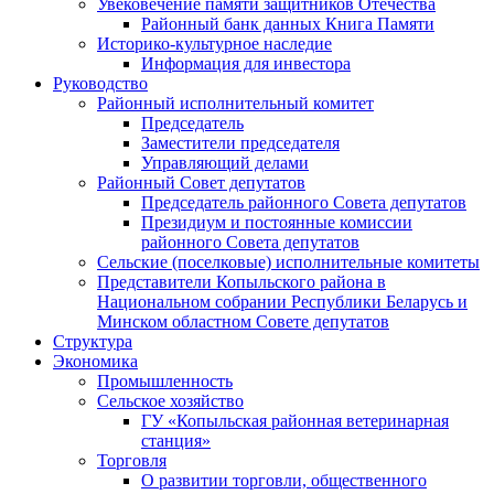
Увековечение памяти защитников Отечества
Районный банк данных Книга Памяти
Историко-культурное наследие
Информация для инвестора
Руководство
Районный исполнительный комитет
Председатель
Заместители председателя
Управляющий делами
Районный Совет депутатов
Председатель районного Совета депутатов
Президиум и постоянные комиссии
районного Совета депутатов
Сельские (поселковые) исполнительные комитеты
Представители Копыльского района в
Национальном собрании Республики Беларусь и
Минском областном Совете депутатов
Структура
Экономика
Промышленность
Сельское хозяйство
ГУ «Копыльская районная ветеринарная
станция»
Торговля
О развитии торговли, общественного