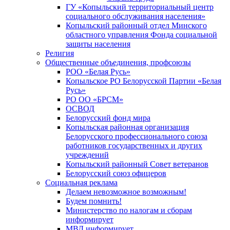
ГУ «Копыльский территориальный центр
социального обслуживания населения»
Копыльский районный отдел Минского
областного управления Фонда социальной
защиты населения
Религия
Общественные объединения, профсоюзы
РОО «Белая Русь»
Копыльское РО Белорусской Партии «Белая
Русь»
РО ОО «БРСМ»
ОСВОД
Белорусский фонд мира
Копыльская районная организация
Белорусского профессионального союза
работников государственных и других
учреждений
Копыльский районный Совет ветеранов
Белорусский союз офицеров
Социальная реклама
Делаем невозможное возможным!
Будем помнить!
Министерство по налогам и сборам
информирует
МВД информирует