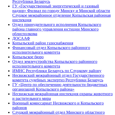
Республики Беларусь
ГУ «Государственный энергетический и газовый
надзор» Филиал по городу Минску и Минской области
Слуцкое межрайонное отделение Копыльская районная
инспекция
Отдел принудительного исполнения Копыльского
района главного управления юстиции Минского
облисполкома
ДОСААФ
Копыльский район газоснабжения
Финансовый отдел Копыльского районного
исполнительного комитета
Копыльское бюро
Отдел землеустройства Копыльского районного
исполнительного комитета
ИМНС Республики Беларусь по Слуцкому району
Несвижский межрайонный отдел Государственного
комитета судебных экспертиз Республики Беларусь
ГУ «Центр по обеспечению деятельности бюджетных
организаций Копыльского района»
Несвижская межрайонная инспекция охраны животного
и растительного мира
Военный комиссариат Несвижского и Копыльского
районов
Слуцкий межрайонный отдел Минского областного