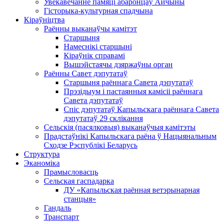
Увекавечанне памяці абаронцаў Айчыны
Гісторыка-культурная спадчына
Кіраўніцтва
Раённы выканаўчы камітэт
Старшыня
Намеснікі старшыні
Кіраўнік справамі
Вышэйстаячы дзяржаўны орган
Раённы Савет дэпутатаў
Старшыня раённага Савета дэпутатаў
Прэзідыум і пастаянныя камісіі раённага
Савета дэпутатаў
Спіс дэпутатаў Капыльскага раённага Савета
дэпутатаў 29 склікання
Сельскія (пасялковыя) выканаўчыя камітэты
Прадстаўнікі Капыльскага раёна ў Нацыянальным
Сходзе Рэспублікі Беларусь
Структура
Эканоміка
Прамысловасць
Сельская гаспадарка
ДУ «Капыльская раённая ветэрынарная
станцыя»
Гандаль
Транспарт