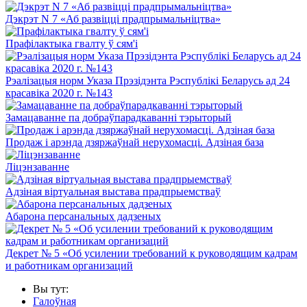
Дэкрэт N 7 «Аб развіцці прадпрымальніцтва»
Прафілактыка гвалту ў сям'і
Рэалізацыя норм Указа Прэзідэнта Рэспублікі Беларусь ад 24
красавіка 2020 г. №143
Замацаванне па добраўпарадкаванні тэрыторый
Продаж і арэнда дзяржаўнай нерухомасці. Адзіная база
Ліцэнзаванне
Адзіная віртуальная выстава прадпрыемстваў
Абарона персанальных дадзеных
Декрет № 5 «Об усилении требований к руководящим кадрам
и работникам организаций
Вы тут:
Галоўная