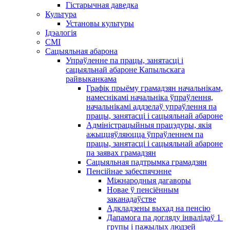
Гістарычная даведка
Культура
Установы культуры
Ідэалогія
СМІ
Сацыяльная абарона
Упраўленне па працы, занятасці і
сацыяльнай абароне Капыльскага
райвыканкама
Графік прыёму грамадзян начальнікам,
намеснікамі начальніка ўпраўлення,
начальнікамі аддзелаў упраўлення па
працы, занятасці і сацыяльнай абароне
Адміністрацыйныя працэдуры, якія
ажыццяўляюцца ўпраўленнем па
працы, занятасці і сацыяльнай абароне
па заявах грамадзян
Сацыяльная падтрымка грамадзян
Пенсійнае забеспячэнне
Міжнародныя дагаворы
Новае ў пенсіённым
заканадаўстве
Адкладзены выхад на пенсію
Дапамога па догляду інвалідаў 1 ​​
групы і пажылых людзей