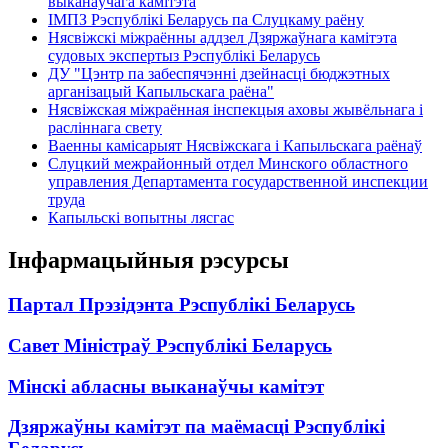
выканаўчага камітэта
ІМПЗ Рэспублікі Беларусь па Слуцкаму раёну
Нясвіжскі міжраённы аддзел Дзяржаўнага камітэта
судовых экспертыз Рэспублікі Беларусь
ДУ "Цэнтр па забеспячэнні дзейнасці бюджэтных
арганізацый Капыльскага раёна"
Нясвіжская міжраённая інспекцыя аховы жывёльнага і
расліннага свету
Ваенны камісарыят Нясвіжскага і Капыльскага раёнаў
Слуцкий межрайонный отдел Минского областного
управления Департамента государственной инспекции
труда
Капыльскі вопытны лясгас
Інфармацыйныя рэсурсы
Партал Прэзідэнта Рэспублікі Беларусь
Савет Міністраў Рэспублікі Беларусь
Мінскі абласны выканаўчы камітэт
Дзяржаўны камітэт па маёмасці Рэспублікі