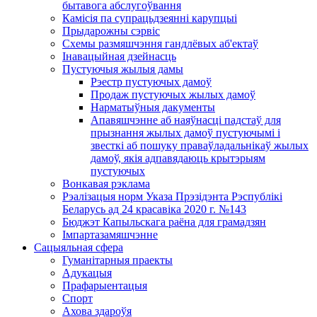
бытавога абслугоўвання
Камісія па супрацьдзеянні карупцыі
Прыдарожны сэрвіс
Схемы размяшчэння гандлёвых аб'ектаў
Інавацыйная дзейнасць
Пустуючыя жылыя дамы
Рэестр пустуючых дамоў
Продаж пустуючых жылых дамоў
Нарматыўныя дакументы
Апавяшчэнне аб наяўнасці падстаў для
прызнання жылых дамоў пустуючымі і
звесткі аб пошуку праваўладальнікаў жылых
дамоў, якія адпавядаюць крытэрыям
пустуючых
Вонкавая рэклама
Рэалізацыя норм Указа Прэзідэнта Рэспублікі
Беларусь ад 24 красавіка 2020 г. №143
Бюджэт Капыльскага раёна для грамадзян
Імпартазамяшчэнне
Сацыяльная сфера
Гуманітарныя праекты
Адукацыя
Прафарыентацыя
Спорт
Ахова здароўя