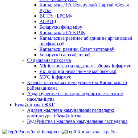
Капыльскае РА Беларускай Партыі «Белая
Русь»
ВЯ ГА «БРСМ»
АСВОД
Беларускі фонд міру
Капыльская РА БТЧК
Капыльскае раённае аб'яднанне арганізацыі
прафсаюзаў
Капыльскі раённы Савет ветэранаў
Беларускі саюз афіцэраў
Сацыяльная рэклама
Міністэрства па падатках і зборах інфармуе
Які робіцца немагчымае магчымым!
МУС інфармуе
Камісія па справах непаўналетніх Капыльскага
райвыканкама
Аздараўленне і санаторна-курортнае лячэнне
насельніцтва
Будаўніцтва і ЖКГ
Аддзел жыллёва-камунальнай гаспадаркі,
архітэктуры і будаўніцтва
Будаўніцтва і жыллёва-камунальная гаспадарка