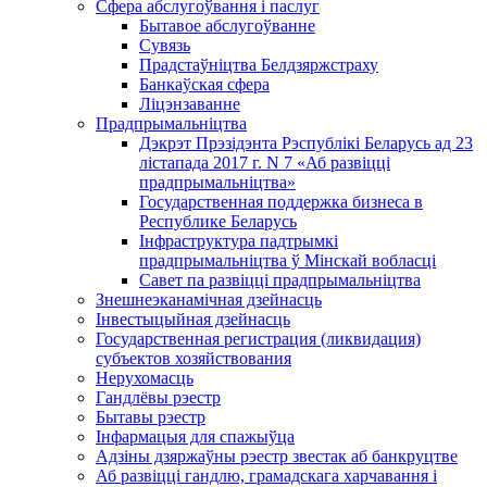
Сфера абслугоўвання і паслуг
Бытавое абслугоўванне
Сувязь
Прадстаўніцтва Белдзяржстраху
Банкаўская сфера
Ліцэнзаванне
Прадпрымальніцтва
Дэкрэт Прэзідэнта Рэспублікі Беларусь ад 23
лістапада 2017 г. N 7 «Аб развіцці
прадпрымальніцтва»
Государственная поддержка бизнеса в
Республике Беларусь
Інфраструктура падтрымкі
прадпрымальніцтва ў Мінскай вобласці
Савет па развіцці прадпрымальніцтва
Знешнеэканамічная дзейнасць
Інвестыцыйная дзейнасць
Государственная регистрация (ликвидация)
субъектов хозяйствования
Нерухомасць
Гандлёвы рэестр
Бытавы рэестр
Інфармацыя для спажыўца
Адзіны дзяржаўны рэестр звестак аб банкруцтве
Аб развіцці гандлю, грамадскага харчавання і