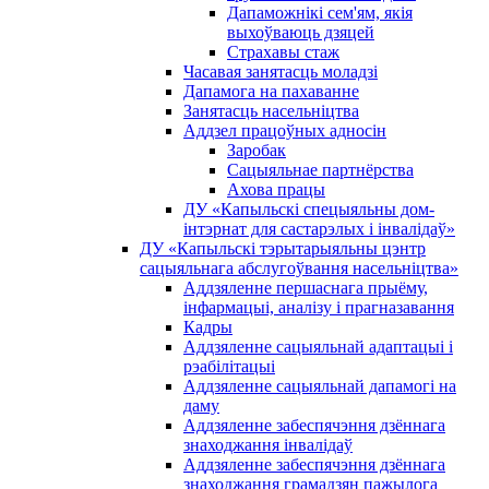
Дапаможнікі сем'ям, якія
выхоўваюць дзяцей
Страхавы стаж
Часавая занятасць моладзі
Дапамога на пахаванне
Занятасць насельніцтва
Аддзел працоўных адносін
Заробак
Сацыяльнае партнёрства
Ахова працы
ДУ «Капыльскі спецыяльны дом-
інтэрнат для састарэлых і інвалідаў»
ДУ «Капыльскі тэрытарыяльны цэнтр
сацыяльнага абслугоўвання насельніцтва»
Аддзяленне першаснага прыёму,
інфармацыі, аналізу і прагназавання
Кадры
Аддзяленне сацыяльнай адаптацыі і
рэабілітацыі
Аддзяленне сацыяльнай дапамогі на
даму
Аддзяленне забеспячэння дзённага
знаходжання інвалідаў
Аддзяленне забеспячэння дзённага
знаходжання грамадзян пажылога