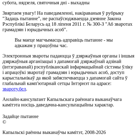
субота, нядзеля, святочныя дні - выхадны
Звяртаем увагу! На паведамленні, накіраваныя ў рубрыку
"Задаць пытанне", не распаўсюджваецца дзеянне Закона
Рэспублікі Беларусь ад 18 ліпеня 2011 г. № 300-З "Аб зваротах
грамадзян і юрыдычных асоб".
Вы маеце магчымасць адправіць пытанне - мы
адкажам у працоўны час.
Электронныя звароты падаюцца ў дзяржаўныя органы і іншыя
дзяржаўныя арганізацыі з дапамогай дзяржаўнай адзінай
(інтэграванай) рэспубліканскай інфармацыйнай сістэмы ўліку
і апрацоўкі зваротаў грамадзян і юрыдычных асоб, доступ
карыстальнікаў да якой забяспечваецца з дапамогай сайта ў
глабальнай камп'ютарнай сетцы Інтэрнэт па адрасе:
звароту.бел
.
Анлайн-кансультант Капыльскага раённага выканаўчага
камітэта носіць даведачна-кансультацыйны характар.
Задайце пытанне
©
Капыльскі раённы выканаўчы камітэт, 2008-
2026