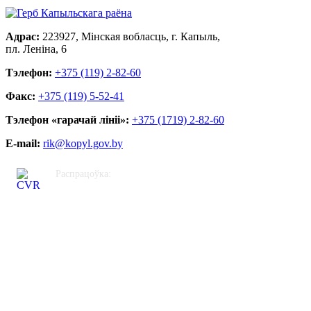
Адрас:
223927, Мінская вобласць, г. Капыль,
пл. Леніна, 6
Тэлефон:
+375 (119) 2-82-60
Факс:
+375 (119) 5-52-41
Тэлефон «гарачай лініі»:
+375 (1719) 2-82-60
E-mail:
rik@kopyl.gov.by
Распрацоўка:
ЦВР «Кастрычніцкі»