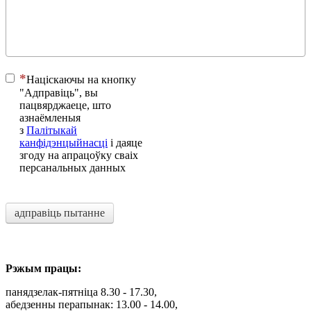
Націскаючы на ​​кнопку
"Адправіць", вы
пацвярджаеце, што
азнаёмленыя
з
Палітыкай
канфідэнцыйнасці
і даяце
згоду на апрацоўку сваіх
персанальных данных
адправіць пытанне
Рэжым працы:
панядзелак-пятніца 8.30 - 17.30,
абедзенны перапынак: 13.00 - 14.00,