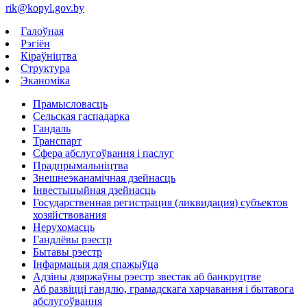
rik@kopyl.gov.by
Галоўная
Рэгіён
Кіраўніцтва
Структура
Эканоміка
Прамысловасць
Сельская гаспадарка
Гандаль
Транспарт
Сфера абслугоўвання і паслуг
Прадпрымальніцтва
Знешнеэканамічная дзейнасць
Інвестыцыйная дзейнасць
Государственная регистрация (ликвидация) субъектов
хозяйствования
Нерухомасць
Гандлёвы рэестр
Бытавы рэестр
Інфармацыя для спажыўца
Адзіны дзяржаўны рэестр звестак аб банкруцтве
Аб развіцці гандлю, грамадскага харчавання і бытавога
абслугоўвання