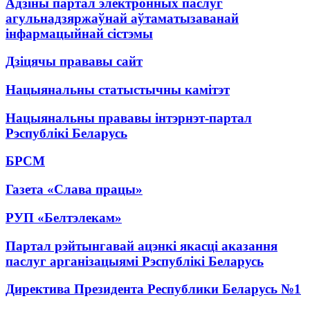
Адзіны партал электронных паслуг
агульнадзяржаўнай аўтаматызаванай
інфармацыйнай сістэмы
Дзіцячы прававы сайт
Нацыянальны статыстычны камітэт
Нацыянальны прававы інтэрнэт-партал
Рэспублікі Беларусь
БРСМ
Газета «Слава працы»
РУП «Белтэлекам»
Партал рэйтынгавай ацэнкі якасці аказання
паслуг арганізацыямі Рэспублікі Беларусь
Директива Президента Республики Беларусь №1