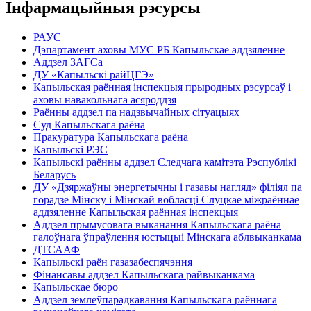
Інфармацыйныя рэсурсы
РАУС
Дэпартамент аховы МУС РБ Капыльскае аддзяленне
Аддзел ЗАГСа
ДУ «Капыльскі райЦГЭ»
Капыльская раённая інспекцыя прыродных рэсурсаў і
аховы навакольнага асяроддзя
Раённы аддзел па надзвычайных сітуацыях
Суд Капыльскага раёна
Пракуратура Капыльскага раёна
Капыльскі РЭС
Капыльскі раённы аддзел Следчага камітэта Рэспублікі
Беларусь
ДУ «Дзяржаўны энергетычны і газавы нагляд» філіял па
горадзе Мінску і Мінскай вобласці Слуцкае міжраённае
аддзяленне Капыльская раённая інспекцыя
Аддзел прымусовага выканання Капыльскага раёна
галоўнага ўпраўлення юстыцыі Мінскага аблвыканкама
ДТСААФ
Капыльскі раён газазабеспячэння
Фінансавы аддзел Капыльскага райвыканкама
Капыльскае бюро
Аддзел землеўпарадкавання Капыльскага раённага