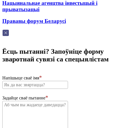
Нацыянальнае агенцтва інвестыцый і
прыватызацыі
Прававы форум Беларусі
Ёсць пытанні? Запоўніце форму
зваротнай сувязі са спецыялістам
Напішыце сваё імя
Задайце сваё пытанне