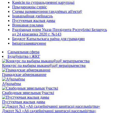
Камісія па супрацьдзеянні карупцыі
Прыдарожны сэрвіс
Схемы размяшчэння гандлёвых аб'ектаў
Інавацыйная дзейнасць
Пустуючыя жылыя дамы
Вонкавая рэклама
Рэалізацыя норм Указа Прэзідэнта Рэспублікі Беларусь
ад 24 красавіка 2020 г. №143
Бюджэт Капыльскага раёна для грамадзян
Імпартазамяшчэнне
Сацыяльная сфера
Будаўніцтва і ЖКГ
Конкурс па выбары выканаўцаў мерапрыемства
Грамадскае абмеркаванне
Аўкцыёны
Свабодныя зямельныя ўчасткі
Пустуючыя жылыя дамы
Дэкрэт №3 «Аб садзейнічанні занятасці насельніцтва»