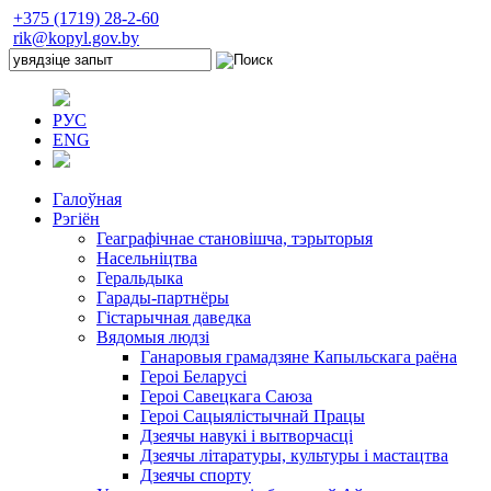
+375 (1719) 28-2-60
rik@kopyl.gov.by
РУС
ENG
Галоўная
Рэгіён
Геаграфічнае становішча, тэрыторыя
Насельніцтва
Геральдыка
Гарады-партнёры
Гістарычная даведка
Вядомыя людзі
Ганаровыя грамадзяне Капыльскага раёна
Героі Беларусі
Героі Савецкага Саюза
Героі Сацыялістычнай Працы
Дзеячы навукі і вытворчасці
Дзеячы літаратуры, культуры і мастацтва
Дзеячы спорту