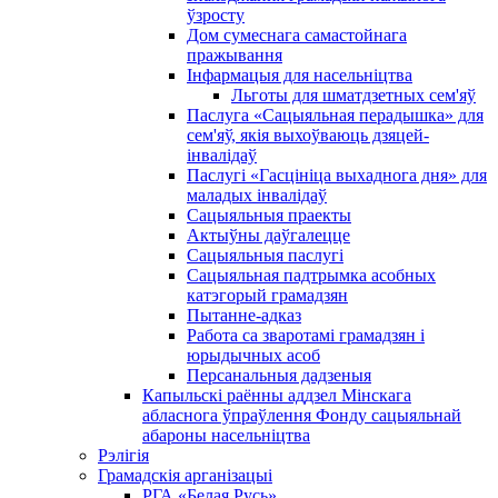
ўзросту
Дом сумеснага самастойнага
пражывання
Інфармацыя для насельніцтва
Льготы для шматдзетных сем'яў
Паслуга «Сацыяльная перадышка» для
сем'яў, якія выхоўваюць дзяцей-
інвалідаў
Паслугі «Гасцініца выхаднога дня» для
маладых інвалідаў
Сацыяльныя праекты
Актыўны даўгалецце
Сацыяльныя паслугі
Сацыяльная падтрымка асобных
катэгорый грамадзян
Пытанне-адказ
Работа са зваротамі грамадзян і
юрыдычных асоб
Персанальныя дадзеныя
Капыльскі раённы аддзел Мінскага
абласнога ўпраўлення Фонду сацыяльнай
абароны насельніцтва
Рэлігія
Грамадскія арганізацыі
РГА «Белая Русь»