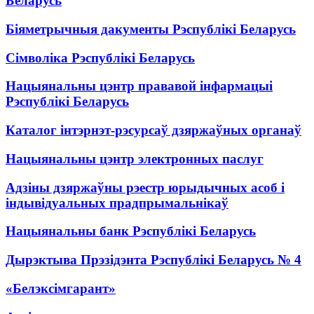
Беларусь
Біяметрычныя дакументы Рэспублікі Беларусь
Сімволіка Рэспублікі Беларусь
Нацыянальны цэнтр прававой інфармацыі
Рэспублікі Беларусь
Каталог інтэрнэт-рэсурсаў дзяржаўных органаў
Нацыянальны цэнтр электронных паслуг
Адзіны дзяржаўны рэестр юрыдычных асоб і
індывідуальных прадпрымальнікаў
Нацыянальны банк Рэспублікі Беларусь
Дырэктыва Прэзідэнта Рэспублікі Беларусь № 4
«Белэксімгарант»