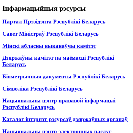
Інфармацыйныя рэсурсы
Партал Прэзідэнта Рэспублікі Беларусь
Савет Міністраў Рэспублікі Беларусь
Мінскі абласны выканаўчы камітэт
Дзяржаўны камітэт па маёмасці Рэспублікі
Беларусь
Біяметрычныя дакументы Рэспублікі Беларусь
Сімволіка Рэспублікі Беларусь
Нацыянальны цэнтр прававой інфармацыі
Рэспублікі Беларусь
Каталог інтэрнэт-рэсурсаў дзяржаўных органаў
Нацыянальны цэнтр электронных паслуг