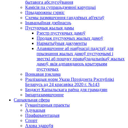
бытавога абслугоўвання
Камісія па супрацьдзеянні карупцыі
Прыдарожны сэрвіс
Схемы размяшчэння гандлёвых аб'ектаў
Інавацыйная дзейнасць
Пустуючыя жылыя дамы
Рэестр пустуючых дамоў
Продаж пустуючых жылых дамоў
Нарматыўныя дакументы
Апавяшчэнне аб наяўнасці падстаў для
прызнання жылых дамоў пустуючымі і
звесткі аб пошуку праваўладальнікаў жылых
дамоў, якія адпавядаюць крытэрыям
пустуючых
Вонкавая рэклама
Рэалізацыя норм Указа Прэзідэнта Рэспублікі
Беларусь ад 24 красавіка 2020 г. №143
Бюджэт Капыльскага раёна для грамадзян
Імпартазамяшчэнне
Сацыяльная сфера
Гуманітарныя праекты
Адукацыя
Прафарыентацыя
Спорт
Ахова здароўя