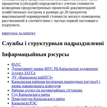
процентов (субсидий) определяется с учетом стоимости
возведения предусмотренных проектной документацией
хозяйственных построек в размере до 20 процентов
максимальной нормируемой стоимости жилого помещения,
рассчитанной в соответствии с частью первой настоящего
подпункта.
вярнуцца да пачатку
Службы і структурныя падраздзяленні
Інфармацыйныя рэсурсы
РАУС
Дэпартамент аховы МУС РБ Капыльскае аддзяленне
Аддзел ЗАГСа
ДУ «Капыльскі райЦГЭ»
Капыльская раённая інспекцыя прыродных рэсурсаў і
аховы навакольнага асяроддзя
Раённы аддзел па надзвычайных сітуацыях
Суд Капыльскага раёна
Пракуратура Капыльскага раёна
Капыльскі РЭС