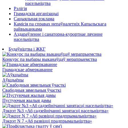
насельніцтва
Рэлігія
Грамадскія арганізацыі
Сацыяльная рэклама
Камісія па справах непаўналетніх Капыльскага
райвыканкама
Аздараўленне і санаторна-курортнае лячэнне
насельніцтва
Будаўніцтва і ЖКГ
Конкурс па выбары выканаўцаў мерапрыемства
Грамадскае абмеркаванне
Аўкцыёны
Свабодныя зямельныя ўчасткі
Пустуючыя жылыя дамы
Дэкрэт №3 «Аб садзейнічанні занятасці насельніцтва»
Дэкрэт N 7 «Аб развіцці прадпрымальніцтва»