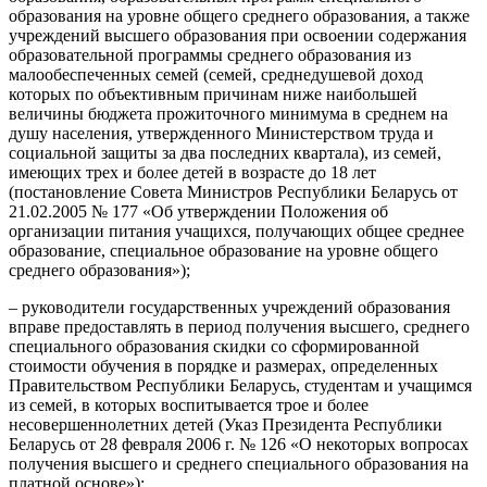
образования на уровне общего среднего образования, а также
учреждений высшего образования при освоении содержания
образовательной программы среднего образования из
малообеспеченных семей (семей, среднедушевой доход
которых по объективным причинам ниже наибольшей
величины бюджета прожиточного минимума в среднем на
душу населения, утвержденного Министерством труда и
социальной защиты за два последних квартала), из семей,
имеющих трех и более детей в возрасте до 18 лет
(постановление Совета Министров Республики Беларусь от
21.02.2005 № 177 «Об утверждении Положения об
организации питания учащихся, получающих общее среднее
образование, специальное образование на уровне общего
среднего образования»);
– руководители государственных учреждений образования
вправе предоставлять в период получения высшего, среднего
специального образования скидки со сформированной
стоимости обучения в порядке и размерах, определенных
Правительством Республики Беларусь, студентам и учащимся
из семей, в которых воспитывается трое и более
несовершеннолетних детей (Указ Президента Республики
Беларусь от 28 февраля 2006 г. № 126 «О некоторых вопросах
получения высшего и среднего специального образования на
платной основе»);