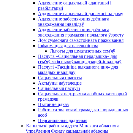
Аддзяленне сацыяльнай адаптацыі і
рэабілітацыі
Аддзяленне сацыяльнай дапамогі на даму
Аддзяленне забеспячэння дзённага
знаходжання інвалідаў
Аддзяленне забеспячэння дзённага
знаходжання грамадзян пажылога ўзросту
Дом сумеснага самастойнага пражывання
Інфармацыя для насельніцтва
Льготы для шматдзетных сем'яў
Паслуга «Сацыяльная перадышка» для
сем'яў, якія выхоўваюць дзяцей-інвалідаў
Паслугі «Гасцініца выхаднога дня» для
маладых інвалідаў
Сацыяльныя праекты
Актыўны даўгалецце
Сацыяльныя паслугі
Сацыяльная падтрымка асобных катэгорый
грамадзян
Пытанне-адказ
Работа са зваротамі грамадзян і юрыдычных
асоб
Персанальныя дадзеныя
Капыльскі раённы аддзел Мінскага абласнога
ўпраўлення Фонду сацыяльнай абароны