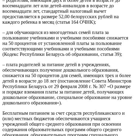
– родителям, имеющим двух и более детей в возрасте до
восемнадцати лет или детей-инвалидов в возрасте до
восемнадцати лет, стандартный налоговый вычет
предоставляется в размере 52,00 белорусских рублей на
каждого ребенка в месяц (статья 164 ОЧНК);
– для обучающихся из многодетных семей плата за
пользование учебниками и учебными пособиями снижается
на 50 процентов от установленной платы за пользование
соответствующими учебниками и учебными пособиями
(Кодекс Республики Беларусь об образовании, статья 39);
– плата родителей за питание детей в учреждениях,
обеспечивающих получение дошкольного образования,
снижается на 50 процентов для семей, имеющих трех и более
детей в возрасте до 18 лет (постановление Совета Министров
Республики Беларусь от 29 февраля 2008 г. № 307 «О размере
и порядке взимания платы за питание детей, получающих
дошкольное образование, специальное образование на уровне
дошкольного образования»).
Бесплатным питанием за счет средств республиканского и
(или) местных бюджетов обеспечиваются учащиеся
учреждений общего среднего образования при освоении
содержания образовательных программ общего среднего
образования, образовательных программ специального