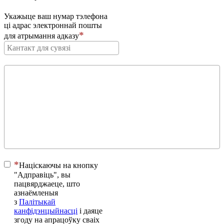
Укажыце ваш нумар тэлефона
ці адрас электроннай пошты
для атрымання адказу
Націскаючы на ​​кнопку
"Адправіць", вы
пацвярджаеце, што
азнаёмленыя
з
Палітыкай
канфідэнцыйнасці
і даяце
згоду на апрацоўку сваіх