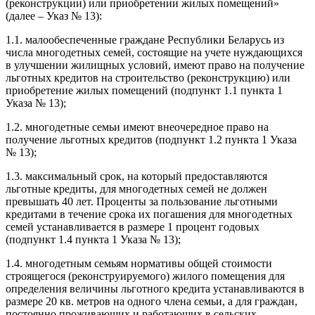
(реконструкции) или приобретении жилых помещений»
(далее – Указ № 13):
1.1. малообеспеченные граждане Республики Беларусь из
числа многодетных семей, состоящие на учете нуждающихся
в улучшении жилищных условий, имеют право на получение
льготных кредитов на строительство (реконструкцию) или
приобретение жилых помещений (подпункт 1.1 пункта 1
Указа № 13);
1.2. многодетные семьи имеют внеочередное право на
получение льготных кредитов (подпункт 1.2 пункта 1 Указа
№ 13);
1.3. максимальный срок, на который предоставляются
льготные кредиты, для многодетных семей не должен
превышать 40 лет. Проценты за пользование льготными
кредитами в течение срока их погашения для многодетных
семей устанавливается в размере 1 процент годовых
(подпункт 1.4 пункта 1 Указа № 13);
1.4. многодетным семьям нормативы общей стоимости
строящегося (реконструируемого) жилого помещения для
определения величины льготного кредита устанавливаются в
размере 20 кв. метров на одного члена семьи, а для граждан,
постоянно проживающих и работающих в сельских