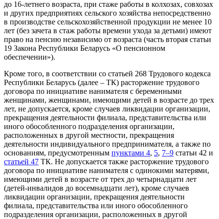
до 16-летнего возраста, при стаже работы в колхозах, совхозах
и других предприятиях сельского хозяйства непосредственно
в производстве сельскохозяйственной продукции не менее 10
лет (без зачета в стаж работы времени ухода за детьми) имеют
право на пенсию независимо от возраста (часть вторая статьи
19 Закона Республики Беларусь «О пенсионном
обеспечении»).
Кроме того, в соответствии со статьей 268 Трудового кодекса
Республики Беларусь (далее – ТК) расторжение трудового
договора по инициативе нанимателя с беременными
женщинами, женщинами, имеющими детей в возрасте до трех
лет, не допускается, кроме случаев ликвидации организации,
прекращения деятельности филиала, представительства или
иного обособленного подразделения организации,
расположенных в другой местности, прекращения
деятельности индивидуального предпринимателя, а также по
основаниям, предусмотренным
пунктами 4
,
5
,
7–9
статьи 42 и
статьей 47
ТК. Не допускается также расторжение трудового
договора по инициативе нанимателя с одинокими матерями,
имеющими детей в возрасте от трех до четырнадцати лет
(детей-инвалидов до восемнадцати лет), кроме случаев
ликвидации организации, прекращения деятельности
филиала, представительства или иного обособленного
подразделения организации, расположенных в другой