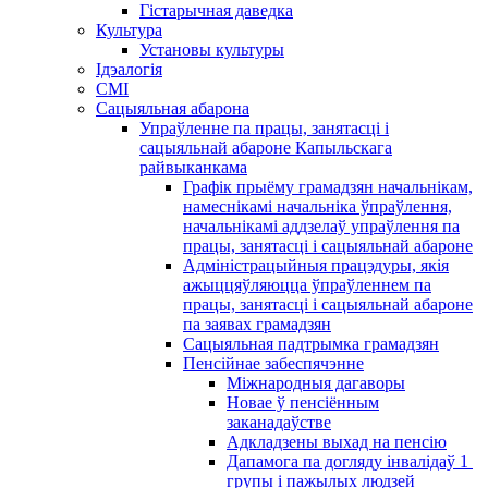
Гістарычная даведка
Культура
Установы культуры
Ідэалогія
СМІ
Сацыяльная абарона
Упраўленне па працы, занятасці і
сацыяльнай абароне Капыльскага
райвыканкама
Графік прыёму грамадзян начальнікам,
намеснікамі начальніка ўпраўлення,
начальнікамі аддзелаў упраўлення па
працы, занятасці і сацыяльнай абароне
Адміністрацыйныя працэдуры, якія
ажыццяўляюцца ўпраўленнем па
працы, занятасці і сацыяльнай абароне
па заявах грамадзян
Сацыяльная падтрымка грамадзян
Пенсійнае забеспячэнне
Міжнародныя дагаворы
Новае ў пенсіённым
заканадаўстве
Адкладзены выхад на пенсію
Дапамога па догляду інвалідаў 1 ​​
групы і пажылых людзей