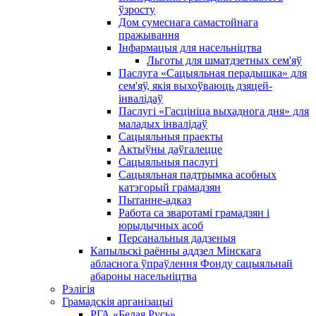
ўзросту
Дом сумеснага самастойнага
пражывання
Інфармацыя для насельніцтва
Льготы для шматдзетных сем'яў
Паслуга «Сацыяльная перадышка» для
сем'яў, якія выхоўваюць дзяцей-
інвалідаў
Паслугі «Гасцініца выхаднога дня» для
маладых інвалідаў
Сацыяльныя праекты
Актыўны даўгалецце
Сацыяльныя паслугі
Сацыяльная падтрымка асобных
катэгорый грамадзян
Пытанне-адказ
Работа са зваротамі грамадзян і
юрыдычных асоб
Персанальныя дадзеныя
Капыльскі раённы аддзел Мінскага
абласнога ўпраўлення Фонду сацыяльнай
абароны насельніцтва
Рэлігія
Грамадскія арганізацыі
РГА «Белая Русь»