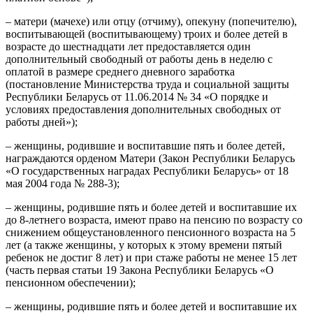
– матери (мачехе) или отцу (отчиму), опекуну (попечителю),
воспитывающей (воспитывающему) троих и более детей в
возрасте до шестнадцати лет предоставляется один
дополнительный свободный от работы день в неделю с
оплатой в размере среднего дневного заработка
(постановление Министерства труда и социальной защиты
Республики Беларусь от 11.06.2014 № 34 «О порядке и
условиях предоставления дополнительных свободных от
работы дней»);
– женщины, родившие и воспитавшие пять и более детей,
награждаются орденом Матери (Закон Республики Беларусь
«О государственных наградах Республики Беларусь» от 18
мая 2004 года № 288-3);
– женщины, родившие пять и более детей и воспитавшие их
до 8-летнего возраста, имеют право на пенсию по возрасту со
снижением общеустановленного пенсионного возраста на 5
лет (а также женщины, у которых к этому времени пятый
ребенок не достиг 8 лет) и при стаже работы не менее 15 лет
(часть первая статьи 19 Закона Республики Беларусь «О
пенсионном обеспечении);
– женщины, родившие пять и более детей и воспитавшие их