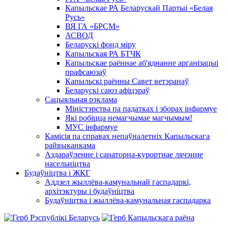
Капыльскае РА Беларускай Партыі «Белая
Русь»
ВЯ ГА «БРСМ»
АСВОД
Беларускі фонд міру
Капыльская РА БТЧК
Капыльскае раённае аб'яднанне арганізацыі
прафсаюзаў
Капыльскі раённы Савет ветэранаў
Беларускі саюз афіцэраў
Сацыяльная рэклама
Міністэрства па падатках і зборах інфармуе
Які робіцца немагчымае магчымым!
МУС інфармуе
Камісія па справах непаўналетніх Капыльскага
райвыканкама
Аздараўленне і санаторна-курортнае лячэнне
насельніцтва
Будаўніцтва і ЖКГ
Аддзел жыллёва-камунальнай гаспадаркі,
архітэктуры і будаўніцтва
Будаўніцтва і жыллёва-камунальная гаспадарка