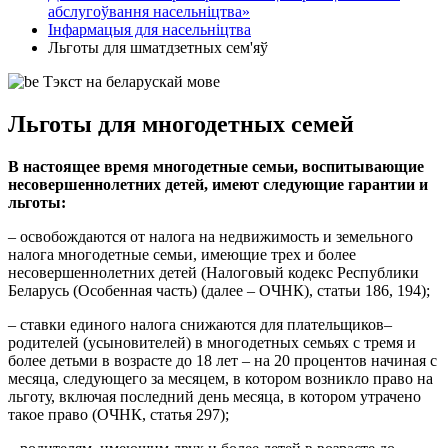
абслугоўвання насельніцтва»
Інфармацыя для насельніцтва
Льготы для шматдзетных сем'яў
Тэкст на беларускай мове
Льготы для многодетных семей
В настоящее время многодетные семьи, воспитывающие
несовершеннолетних детей, имеют следующие гарантии и
льготы:
– освобождаются от налога на недвижимость и земельного
налога многодетные семьи, имеющие трех и более
несовершеннолетних детей (Налоговый кодекс Республики
Беларусь (Особенная часть) (далее – ОЧНК), статьи 186, 194);
– ставки единого налога снижаются для плательщиков–
родителей (усыновителей) в многодетных семьях с тремя и
более детьми в возрасте до 18 лет – на 20 процентов начиная с
месяца, следующего за месяцем, в котором возникло право на
льготу, включая последний день месяца, в котором утрачено
такое право (ОЧНК, статья 297);