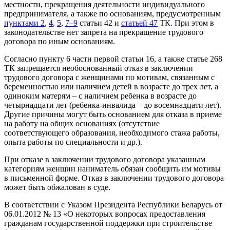
местности, прекращения деятельности индивидуального
предпринимателя, а также по основаниям, предусмотренным
пунктами 2
,
4
,
5
,
7–9
статьи 42 и
статьей 47
ТК. При этом в
законодательстве нет запрета на прекращение трудового
договора по иным основаниям.
Согласно пункту 6 части первой статьи 16, а также статье 268
ТК запрещается необоснованный отказ в заключении
трудового договора с женщинами по мотивам, связанным с
беременностью или наличием детей в возрасте до трех лет, а
одиноким матерям – с наличием ребенка в возрасте до
четырнадцати лет (ребенка-инвалида – до восемнадцати лет).
Другие причины могут быть основанием для отказа в приеме
на работу на общих основаниях (отсутствие
соответствующего образования, необходимого стажа работы,
опыта работы по специальности и др.).
При отказе в заключении трудового договора указанным
категориям женщин наниматель обязан сообщить им мотивы
в письменной форме. Отказ в заключении трудового договора
может быть обжалован в суде.
В соответствии с Указом Президента Республики Беларусь от
06.01.2012 № 13 «О некоторых вопросах предоставления
гражданам государственной поддержки при строительстве