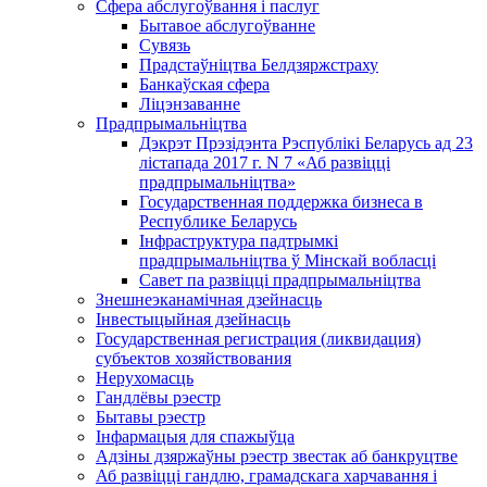
Сфера абслугоўвання і паслуг
Бытавое абслугоўванне
Сувязь
Прадстаўніцтва Белдзяржстраху
Банкаўская сфера
Ліцэнзаванне
Прадпрымальніцтва
Дэкрэт Прэзідэнта Рэспублікі Беларусь ад 23
лістапада 2017 г. N 7 «Аб развіцці
прадпрымальніцтва»
Государственная поддержка бизнеса в
Республике Беларусь
Інфраструктура падтрымкі
прадпрымальніцтва ў Мінскай вобласці
Савет па развіцці прадпрымальніцтва
Знешнеэканамічная дзейнасць
Інвестыцыйная дзейнасць
Государственная регистрация (ликвидация)
субъектов хозяйствования
Нерухомасць
Гандлёвы рэестр
Бытавы рэестр
Інфармацыя для спажыўца
Адзіны дзяржаўны рэестр звестак аб банкруцтве
Аб развіцці гандлю, грамадскага харчавання і