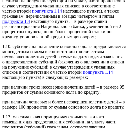
в списки на получение субсидии на уплату части процентов в
случае утверждения указанных списков в соответствии с
частью второй
подпункта 1.14
настоящего пункта), а также
гражданам, перечисленным в абзацах четвертом и пятом
подпункта 1.4
настоящего пункта, – в размере ставки
рефинансирования Национального банка, увеличенной на 2
процентных пункта, но не более процентной ставки по
кредиту, установленной кредитным договором;
1.10. субсидия на погашение основного долга предоставляется
многодетным семьям в соответствии с количеством
несовершеннолетних детей в семье на дату подачи заявления
о предоставлении субсидий (заявления о включении в списки
на получение субсидий в случае утверждения указанных
списков в соответствии с частью второй
подпункта 1.14
настоящего пункта) в следующих размерах:
при наличии троих несовершеннолетних детей – в размере 95
процентов от суммы основного долга по кредиту;
при наличии четверых и более несовершеннолетних детей – в
размере 100 процентов от суммы основного долга по кредиту.
1.13. максимальная нормируемая стоимость жилого
помещения для предоставления субсидии на уплату части
процентов (субсидий) гражданам, осуществляющим