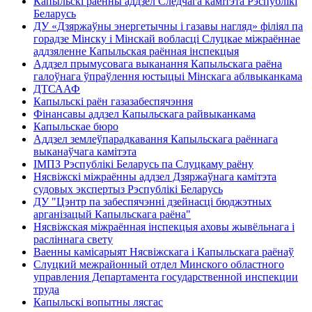
Капыльскі раённы аддзел Следчага камітэта Рэспублікі
Беларусь
ДУ «Дзяржаўны энергетычны і газавы нагляд» філіял па
горадзе Мінску і Мінскай вобласці Слуцкае міжраённае
аддзяленне Капыльская раённая інспекцыя
Аддзел прымусовага выканання Капыльскага раёна
галоўнага ўпраўлення юстыцыі Мінскага аблвыканкама
ДТСААФ
Капыльскі раён газазабеспячэння
Фінансавы аддзел Капыльскага райвыканкама
Капыльскае бюро
Аддзел землеўпарадкавання Капыльскага раённага
выканаўчага камітэта
ІМПЗ Рэспублікі Беларусь па Слуцкаму раёну
Нясвіжскі міжраённы аддзел Дзяржаўнага камітэта
судовых экспертыз Рэспублікі Беларусь
ДУ "Цэнтр па забеспячэнні дзейнасці бюджэтных
арганізацый Капыльскага раёна"
Нясвіжская міжраённая інспекцыя аховы жывёльнага і
расліннага свету
Ваенны камісарыят Нясвіжскага і Капыльскага раёнаў
Слуцкий межрайонный отдел Минского областного
управления Департамента государственной инспекции
труда
Капыльскі вопытны лясгас