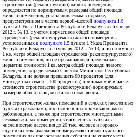
строительство (реконструкцию) жилого помещения,
определяется по нормируемым размерам общей площади
жилого помещения, устанавливаемым в порядке,
предусмотренном в частях первой–шестой
подпункта 1.6
пункта 1 Указа Президента Республики Беларусь от 6 января
2012 г. № 13, с учетом нормативов общей площади
строящегося (реконструируемого) жилого помещения,
установленных в
подпункте 1.5
пункта 1 Указа Президента
Республики Беларусь от 6 января 2012 г. № 13, и по стоимости
1 кв. метра общей площади строящегося (реконструируемого)
жилого помещения, но не превышающей предельный
норматив стоимости 1 кв. метра общей площади жилого
помещения, определяемый Советом Министров Республики
Беларусь, и не должна превышать 90 процентов (для
многодетных семей – 100 процентов) принимаемой в расчет
стоимости строительства (реконструкции) нормируемых
размеров общей площади жилого помещения.
При строительстве жилых помещений в сельских населенных
пунктах гражданами, постоянно в них проживающими и
работающими, а также при строительстве многодетными
семьями жилых помещений в населенных пунктах с
численностью населения до 20 тыс. человек и городах-
спутниках максимальная нормируемая стоимость жилого
помещения для предоставления субсидии на уплату части