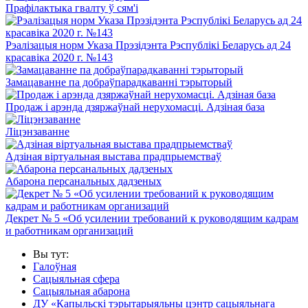
Прафілактыка гвалту ў сям'і
Рэалізацыя норм Указа Прэзідэнта Рэспублікі Беларусь ад 24
красавіка 2020 г. №143
Замацаванне па добраўпарадкаванні тэрыторый
Продаж і арэнда дзяржаўнай нерухомасці. Адзіная база
Ліцэнзаванне
Адзіная віртуальная выстава прадпрыемстваў
Абарона персанальных дадзеных
Декрет № 5 «Об усилении требований к руководящим кадрам
и работникам организаций
Вы тут:
Галоўная
Сацыяльная сфера
Сацыяльная абарона
ДУ «Капыльскі тэрытарыяльны цэнтр сацыяльнага