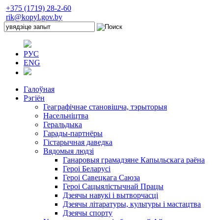
+375 (1719) 28-2-60
rik@kopyl.gov.by
РУС
ENG
Галоўная
Рэгіён
Геаграфічнае становішча, тэрыторыя
Насельніцтва
Геральдыка
Гарады-партнёры
Гістарычная даведка
Вядомыя людзі
Ганаровыя грамадзяне Капыльскага раёна
Героі Беларусі
Героі Савецкага Саюза
Героі Сацыялістычнай Працы
Дзеячы навукі і вытворчасці
Дзеячы літаратуры, культуры і мастацтва
Дзеячы спорту