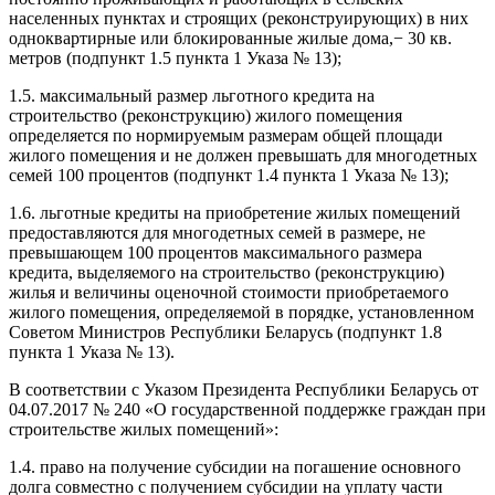
населенных пунктах и строящих (реконструирующих) в них
одноквартирные или блокированные жилые дома,− 30 кв.
метров (подпункт 1.5 пункта 1 Указа № 13);
1.5. максимальный размер льготного кредита на
строительство (реконструкцию) жилого помещения
определяется по нормируемым размерам общей площади
жилого помещения и не должен превышать для многодетных
семей 100 процентов (подпункт 1.4 пункта 1 Указа № 13);
1.6. льготные кредиты на приобретение жилых помещений
предоставляются для многодетных семей в размере, не
превышающем 100 процентов максимального размера
кредита, выделяемого на строительство (реконструкцию)
жилья и величины оценочной стоимости приобретаемого
жилого помещения, определяемой в порядке, установленном
Советом Министров Республики Беларусь (подпункт 1.8
пункта 1 Указа № 13).
В соответствии с Указом Президента Республики Беларусь от
04.07.2017 № 240 «О государственной поддержке граждан при
строительстве жилых помещений»:
1.4. право на получение субсидии на погашение основного
долга совместно с получением субсидии на уплату части