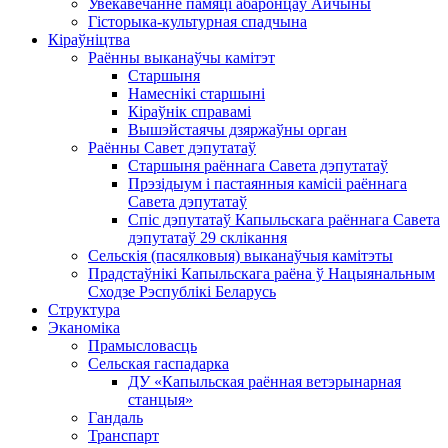
Увекавечанне памяці абаронцаў Айчыны
Гісторыка-культурная спадчына
Кіраўніцтва
Раённы выканаўчы камітэт
Старшыня
Намеснікі старшыні
Кіраўнік справамі
Вышэйстаячы дзяржаўны орган
Раённы Савет дэпутатаў
Старшыня раённага Савета дэпутатаў
Прэзідыум і пастаянныя камісіі раённага
Савета дэпутатаў
Спіс дэпутатаў Капыльскага раённага Савета
дэпутатаў 29 склікання
Сельскія (пасялковыя) выканаўчыя камітэты
Прадстаўнікі Капыльскага раёна ў Нацыянальным
Сходзе Рэспублікі Беларусь
Структура
Эканоміка
Прамысловасць
Сельская гаспадарка
ДУ «Капыльская раённая ветэрынарная
станцыя»
Гандаль
Транспарт