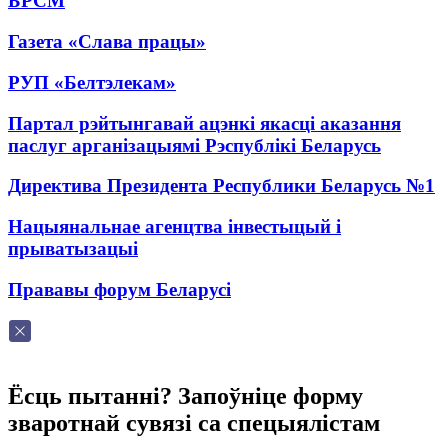
БРСМ
Газета «Слава працы»
РУП «Белтэлекам»
Партал рэйтынгавай ацэнкі якасці аказання
паслуг арганізацыямі Рэспублікі Беларусь
Директива Президента Республики Беларусь №1
Нацыянальнае агенцтва інвестыцый і
прыватызацыі
Прававы форум Беларусі
Ёсць пытанні? Запоўніце форму
зваротнай сувязі са спецыялістам