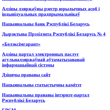
Адзіны дзяржаўны рэестр юрыдычных асоб і
індывідуальных прадпрымальнікаў
Нацыянальны банк Рэспублікі Беларусь
Дырэктыва Прэзідэнта Рэспублікі Беларусь № 4
«Белэксімгарант»
Адзіны партал электронных паслуг
агульнадзяржаўнай аўтаматызаванай
інфармацыйнай сістэмы
Дзіцячы прававы сайт
Нацыянальны статыстычны камітэт
Нацыянальны прававы інтэрнэт-партал
Рэспублікі Беларусь