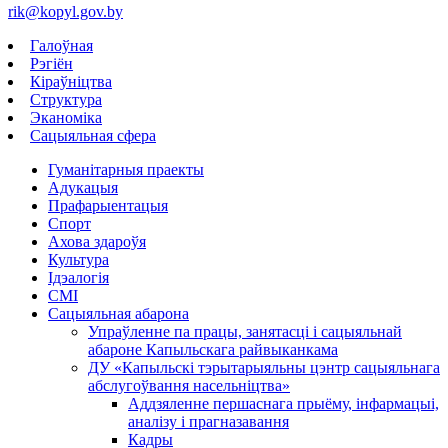
rik@kopyl.gov.by
Галоўная
Рэгіён
Кіраўніцтва
Структура
Эканоміка
Сацыяльная сфера
Гуманітарныя праекты
Адукацыя
Прафарыентацыя
Спорт
Ахова здароўя
Культура
Ідэалогія
СМІ
Сацыяльная абарона
Упраўленне па працы, занятасці і сацыяльнай
абароне Капыльскага райвыканкама
ДУ «Капыльскі тэрытарыяльны цэнтр сацыяльнага
абслугоўвання насельніцтва»
Аддзяленне першаснага прыёму, інфармацыі,
аналізу і прагназавання
Кадры