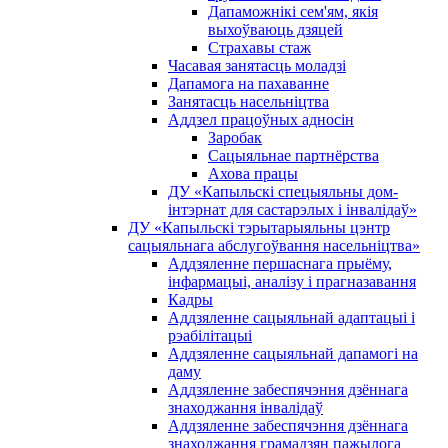
Дапаможнікі сем'ям, якія
выхоўваюць дзяцей
Страхавы стаж
Часавая занятасць моладзі
Дапамога на пахаванне
Занятасць насельніцтва
Аддзел працоўных адносін
Заробак
Сацыяльнае партнёрства
Ахова працы
ДУ «Капыльскі спецыяльны дом-
інтэрнат для састарэлых і інвалідаў»
ДУ «Капыльскі тэрытарыяльны цэнтр
сацыяльнага абслугоўвання насельніцтва»
Аддзяленне першаснага прыёму,
інфармацыі, аналізу і прагназавання
Кадры
Аддзяленне сацыяльнай адаптацыі і
рэабілітацыі
Аддзяленне сацыяльнай дапамогі на
даму
Аддзяленне забеспячэння дзённага
знаходжання інвалідаў
Аддзяленне забеспячэння дзённага
знаходжання грамадзян пажылога