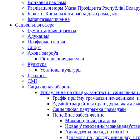
Вонкавая рэклама
Рэалізацыя норм Указа Прэзідэнта Рэспублікі Белару
Бюджэт Капыльскага раёна для грамадзян
Імпартазамяшчэнне
Сацыяльная сфера
Гуманітарныя праекты
Адукацыя
Прафарыентацыя
Спорт
Ахова здароўя
Гістарычная даведка
Культура
Установы культуры
Ідэалогія
СМІ
Сацыяльная абарона
Упраўленне па працы, занятасці і сацыяльна
Графік прыёму грамадзян начальнікам, н
Адміністрацыйныя працэдуры, якія ажыц
Сацыяльная падтрымка грамадзян
Пенсійнае забеспячэнне
Міжнародныя дагаворы
Новае ў пенсіённым заканадаўстве
Адкладзены выхад на пенсію
Дапамога па догляду інвалідаў 1 ​