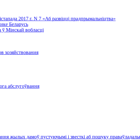
лістапада 2017 г. N 7 «Аб развіцці прадпрымальніцтва»
лике Беларусь
 ў Мінскай вобласці
ов хозяйствования
вога абслугоўвання
ання жылых дамоў пустуючымі і звесткі аб пошуку праваўладал