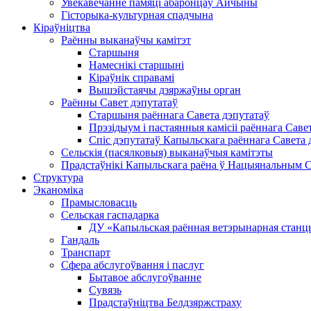
Увекавечанне памяці абаронцаў Айчыны
Гісторыка-культурная спадчына
Кіраўніцтва
Раённы выканаўчы камітэт
Старшыня
Намеснікі старшыні
Кіраўнік справамі
Вышэйстаячы дзяржаўны орган
Раённы Савет дэпутатаў
Старшыня раённага Савета дэпутатаў
Прэзідыум і пастаянныя камісіі раённага Саве
Спіс дэпутатаў Капыльскага раённага Савета 
Сельскія (пасялковыя) выканаўчыя камітэты
Прадстаўнікі Капыльскага раёна ў Нацыянальным Сх
Структура
Эканоміка
Прамысловасць
Сельская гаспадарка
ДУ «Капыльская раённая ветэрынарная станц
Гандаль
Транспарт
Сфера абслугоўвання і паслуг
Бытавое абслугоўванне
Сувязь
Прадстаўніцтва Белдзяржстраху