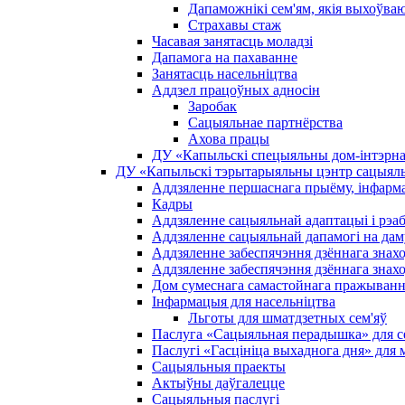
Дапаможнікі сем'ям, якія выхоўва
Страхавы стаж
Часавая занятасць моладзі
Дапамога на пахаванне
Занятасць насельніцтва
Аддзел працоўных адносін
Заробак
Сацыяльнае партнёрства
Ахова працы
ДУ «Капыльскі спецыяльны дом-інтэрнат
ДУ «Капыльскі тэрытарыяльны цэнтр сацыяль
Аддзяленне першаснага прыёму, інфармац
Кадры
Аддзяленне сацыяльнай адаптацыі і рэаб
Аддзяленне сацыяльнай дапамогі на дам
Аддзяленне забеспячэння дзённага знах
Аддзяленне забеспячэння дзённага знах
Дом сумеснага самастойнага пражыван
Інфармацыя для насельніцтва
Льготы для шматдзетных сем'яў
Паслуга «Сацыяльная перадышка» для сем
Паслугі «Гасцініца выхаднога дня» для 
Сацыяльныя праекты
Актыўны даўгалецце
Сацыяльныя паслугі