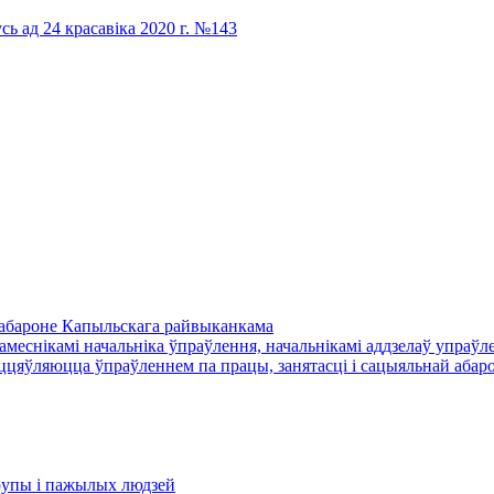
сь ад 24 красавіка 2020 г. №143
й абароне Капыльскага райвыканкама
амеснікамі начальніка ўпраўлення, начальнікамі аддзелаў упраўле
цяўляюцца ўпраўленнем па працы, занятасці і сацыяльнай абаро
​групы і пажылых людзей