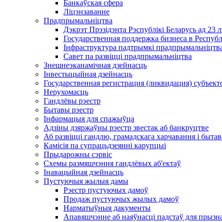
Банкаўская сфера
Ліцэнзаванне
Прадпрымальніцтва
Дэкрэт Прэзідэнта Рэспублікі Беларусь ад 23 
Государственная поддержка бизнеса в Респуб
Інфраструктура падтрымкі прадпрымальніцтва
Савет па развіцці прадпрымальніцтва
Знешнеэканамічная дзейнасць
Інвестыцыйная дзейнасць
Государственная регистрация (ликвидация) субъект
Нерухомасць
Гандлёвы рэестр
Бытавы рэестр
Інфармацыя для спажыўца
Адзіны дзяржаўны рэестр звестак аб банкруцтве
Аб развіцці гандлю, грамадскага харчавання і быта
Камісія па супрацьдзеянні карупцыі
Прыдарожны сэрвіс
Схемы размяшчэння гандлёвых аб'ектаў
Інавацыйная дзейнасць
Пустуючыя жылыя дамы
Рэестр пустуючых дамоў
Продаж пустуючых жылых дамоў
Нарматыўныя дакументы
Апавяшчэнне аб наяўнасці падстаў для прызн