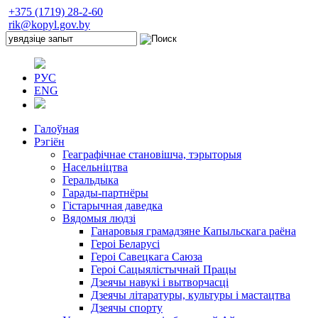
+375 (1719) 28-2-60
rik@kopyl.gov.by
РУС
ENG
Галоўная
Рэгіён
Геаграфічнае становішча, тэрыторыя
Насельніцтва
Геральдыка
Гарады-партнёры
Гістарычная даведка
Вядомыя людзі
Ганаровыя грамадзяне Капыльскага раёна
Героі Беларусі
Героі Савецкага Саюза
Героі Сацыялістычнай Працы
Дзеячы навукі і вытворчасці
Дзеячы літаратуры, культуры і мастацтва
Дзеячы спорту