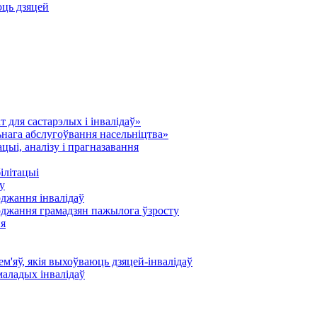
юць дзяцей
 для састарэлых і інвалідаў»
нага абслугоўвання насельніцтва»
ыі, аналізу і прагназавання
ілітацыі
у
оджання інвалідаў
оджання грамадзян пажылога ўзросту
ня
'яў, якія выхоўваюць дзяцей-інвалідаў
маладых інвалідаў