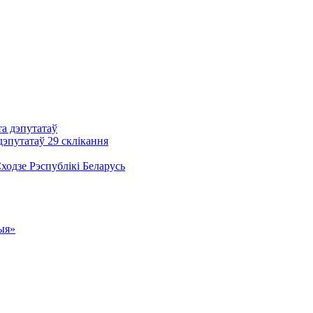
та дэпутатаў
дэпутатаў 29 склікання
одзе Рэспублікі Беларусь
ыя»