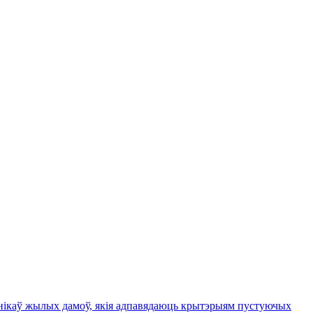
ьнікаў жылых дамоў, якія адпавядаюць крытэрыям пустуючых