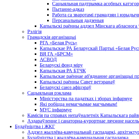
Сацыяльная падтрымка асобных катэгор
Пытанне-адказ
Работа са зваротамі грамадзян і юрыдыч
Персанальныя дадзеныя
Капыльскі раённы аддзел Мінскага абласнога
Рэлігія
Грамадскія арганізацыі
РГА «Белая Русь»
Капыльскае РА Беларускай Партыі «Белая Рус
ВЯ ГА «БРСМ»
АСВОД
Беларускі фонд міру
Капыльская РА БТЧК
Капыльскае раённае аб'яднанне арганізацыі п
Капыльскі раённы Савет ветэранаў
Беларускі саюз афіцэраў
Сацыяльная рэклама
Міністэрства па падатках і зборах інфармуе
Які робіцца немагчымае магчымым!
МУС інфармуе
Камісія па справах непаўналетніх Капыльскага рай
Аздараўленне і санаторна-курортнае лячэнне насель
Будаўніцтва і ЖКГ
Аддзел жыллёва-камунальнай гаспадаркі, архітэктур
Будаўніцтва і жыллёва-камунальная гаспадарка