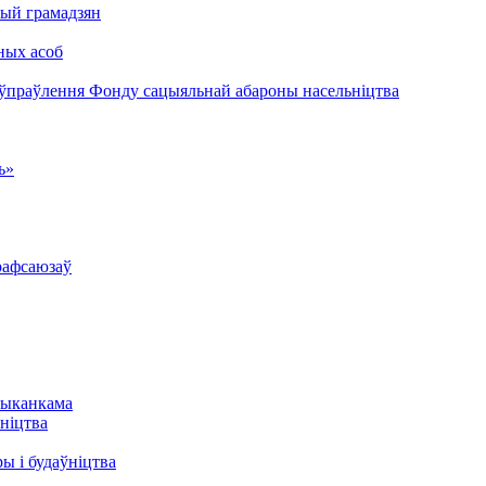
ый грамадзян
ных асоб
 ўпраўлення Фонду сацыяльнай абароны насельніцтва
ь»
рафсаюзаў
выканкама
ніцтва
ы і будаўніцтва