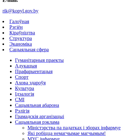
E-mail:
rik@kopyl.gov.by
Галоўная
Рэгіён
Кіраўніцтва
Структура
Эканоміка
Сацыяльная сфера
Гуманітарныя праекты
Адукацыя
Прафарыентацыя
Спорт
Ахова здароўя
Культура
Ідэалогія
СМІ
Сацыяльная абарона
Рэлігія
Грамадскія арганізацыі
Сацыяльная рэклама
Міністэрства па падатках і зборах інфармуе
Які робіцца немагчымае магчымым!
МУС інфармуе