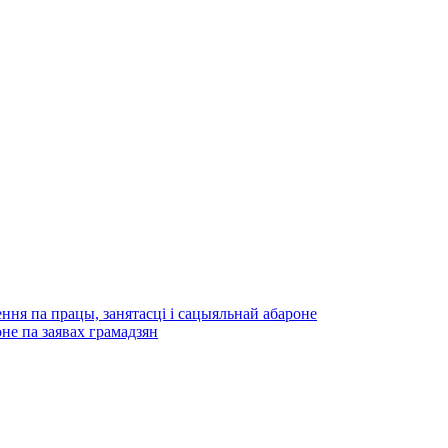
ння па працы, занятасці і сацыяльнай абароне
не па заявах грамадзян