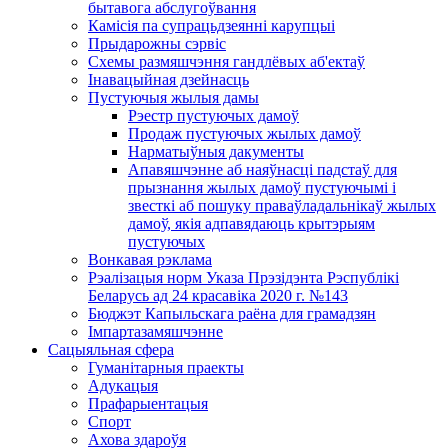
бытавога абслугоўвання
Камісія па супрацьдзеянні карупцыі
Прыдарожны сэрвіс
Схемы размяшчэння гандлёвых аб'ектаў
Інавацыйная дзейнасць
Пустуючыя жылыя дамы
Рэестр пустуючых дамоў
Продаж пустуючых жылых дамоў
Нарматыўныя дакументы
Апавяшчэнне аб наяўнасці падстаў для
прызнання жылых дамоў пустуючымі і
звесткі аб пошуку праваўладальнікаў жылых
дамоў, якія адпавядаюць крытэрыям
пустуючых
Вонкавая рэклама
Рэалізацыя норм Указа Прэзідэнта Рэспублікі
Беларусь ад 24 красавіка 2020 г. №143
Бюджэт Капыльскага раёна для грамадзян
Імпартазамяшчэнне
Сацыяльная сфера
Гуманітарныя праекты
Адукацыя
Прафарыентацыя
Спорт
Ахова здароўя