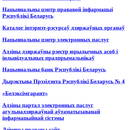
Нацыянальны цэнтр прававой інфармацыі
Рэспублікі Беларусь
Каталог інтэрнэт-рэсурсаў дзяржаўных органаў
Нацыянальны цэнтр электронных паслуг
Адзіны дзяржаўны рэестр юрыдычных асоб і
індывідуальных прадпрымальнікаў
Нацыянальны банк Рэспублікі Беларусь
Дырэктыва Прэзідэнта Рэспублікі Беларусь № 4
«Белэксімгарант»
Адзіны партал электронных паслуг
агульнадзяржаўнай аўтаматызаванай
інфармацыйнай сістэмы
Дзіцячы прававы сайт