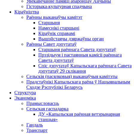
Увекавечанне памяці абаронцаў Айчыны
Гісторыка-культурная спадчына
Кіраўніцтва
Раённы выканаўчы камітэт
Старшыня
Намеснікі старшыні
Кіраўнік справамі
Вышэйстаячы дзяржаўны орган
Раённы Савет дэпутатаў
Старшыня раённага Савета дэпутатаў
Прэзідыум і пастаянныя камісіі раённага
Савета дэпутатаў
Спіс дэпутатаў Капыльскага раённага Савета
дэпутатаў 29 склікання
Сельскія (пасялковыя) выканаўчыя камітэты
Прадстаўнікі Капыльскага раёна ў Нацыянальным
Сходзе Рэспублікі Беларусь
Структура
Эканоміка
Прамысловасць
Сельская гаспадарка
ДУ «Капыльская раённая ветэрынарная
станцыя»
Гандаль
Транспарт