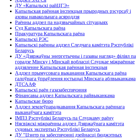
ДУ «Капыльскі райЦГЭ»
Капыльская раённая інспекцыя прыродных рэсурсаў і
аховы навакольнага асяроддзя
Раённы аддзел па надзвычайных сітуацыях
Суд Капыльскага раёна
Пракуратура Капыльскага раёна
Капыльскі РЭС
Капыльскі раённы аддзел Следчага камітэта Рэспублікі
Беларусь
ДУ «Дзяржаўны энергетычны і газавы нагляд» філіял па
горадзе Мінску і Мінскай вобласці Слуцкае міжраённае
аддзяленне Капыльская раённая інспекцыя
Аддзел прымусовага выканання Капыльскага раёна
галоўнага ўпраўлення юстыцыі Мінскага аблвыканкама
ДТСААФ
Капыльскі раён газазабеспячэння
Фінансавы аддзел Капыльскага райвыканкама
Капыльскае бюро
Аддзел землеўпарадкавання Капыльскага раённага
выканаўчага камітэта
ІМПЗ Рэспублікі Беларусь па Слуцкаму раёну
Нясвіжскі міжраённы аддзел Дзяржаўнага камітэта
судовых экспертыз Рэспублікі Беларусь
ДУ "Цэнтр па забеспячэнні дзейнасці бюджэтных