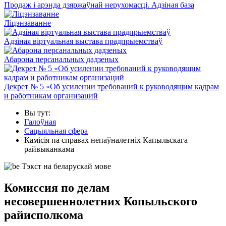
Продаж і арэнда дзяржаўнай нерухомасці. Адзіная база
Ліцэнзаванне
Адзіная віртуальная выстава прадпрыемстваў
Абарона персанальных дадзеных
Декрет № 5 «Об усилении требований к руководящим кадрам
и работникам организаций
Вы тут:
Галоўная
Сацыяльная сфера
Камісія па справах непаўналетніх Капыльскага
райвыканкама
Тэкст на беларускай мове
Комиссия по делам
несовершеннолетних Копыльского
райисполкома