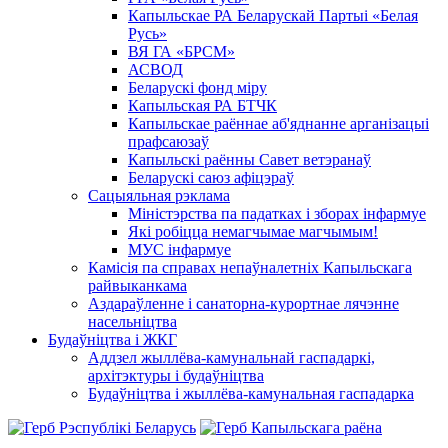
Капыльскае РА Беларускай Партыі «Белая
Русь»
ВЯ ГА «БРСМ»
АСВОД
Беларускі фонд міру
Капыльская РА БТЧК
Капыльскае раённае аб'яднанне арганізацыі
прафсаюзаў
Капыльскі раённы Савет ветэранаў
Беларускі саюз афіцэраў
Сацыяльная рэклама
Міністэрства па падатках і зборах інфармуе
Які робіцца немагчымае магчымым!
МУС інфармуе
Камісія па справах непаўналетніх Капыльскага
райвыканкама
Аздараўленне і санаторна-курортнае лячэнне
насельніцтва
Будаўніцтва і ЖКГ
Аддзел жыллёва-камунальнай гаспадаркі,
архітэктуры і будаўніцтва
Будаўніцтва і жыллёва-камунальная гаспадарка