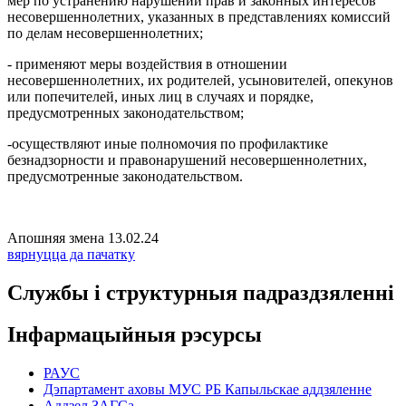
мер по устранению нарушений прав и законных интересов
несовершеннолетних, указанных в представлениях комиссий
по делам несовершеннолетних;
- применяют меры воздействия в отношении
несовершеннолетних, их родителей, усыновителей, опекунов
или попечителей, иных лиц в случаях и порядке,
предусмотренных законодательством;
-осуществляют иные полномочия по профилактике
безнадзорности и правонарушений несовершеннолетних,
предусмотренные законодательством.
Апошняя змена 13.02.24
вярнуцца да пачатку
Службы і структурныя падраздзяленні
Інфармацыйныя рэсурсы
РАУС
Дэпартамент аховы МУС РБ Капыльскае аддзяленне
Аддзел ЗАГСа