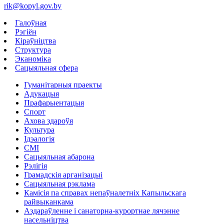
rik@kopyl.gov.by
Галоўная
Рэгіён
Кіраўніцтва
Структура
Эканоміка
Сацыяльная сфера
Гуманітарныя праекты
Адукацыя
Прафарыентацыя
Спорт
Ахова здароўя
Культура
Ідэалогія
СМІ
Сацыяльная абарона
Рэлігія
Грамадскія арганізацыі
Сацыяльная рэклама
Камісія па справах непаўналетніх Капыльскага
райвыканкама
Аздараўленне і санаторна-курортнае лячэнне
насельніцтва