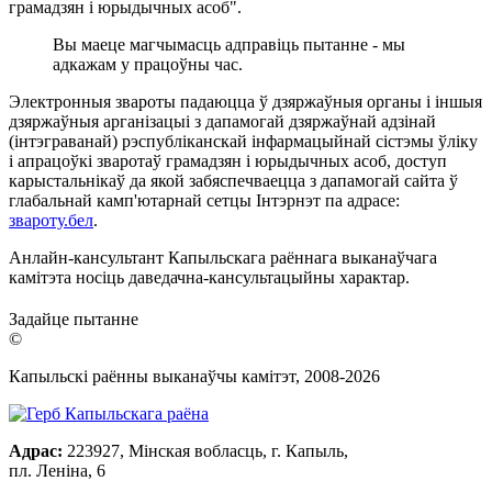
грамадзян і юрыдычных асоб".
Вы маеце магчымасць адправіць пытанне - мы
адкажам у працоўны час.
Электронныя звароты падаюцца ў дзяржаўныя органы і іншыя
дзяржаўныя арганізацыі з дапамогай дзяржаўнай адзінай
(інтэграванай) рэспубліканскай інфармацыйнай сістэмы ўліку
і апрацоўкі зваротаў грамадзян і юрыдычных асоб, доступ
карыстальнікаў да якой забяспечваецца з дапамогай сайта ў
глабальнай камп'ютарнай сетцы Інтэрнэт па адрасе:
звароту.бел
.
Анлайн-кансультант Капыльскага раённага выканаўчага
камітэта носіць даведачна-кансультацыйны характар.
Задайце пытанне
©
Капыльскі раённы выканаўчы камітэт, 2008-
2026
Адрас:
223927, Мінская вобласць, г. Капыль,
пл. Леніна, 6