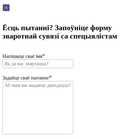
Ёсць пытанні? Запоўніце форму
зваротнай сувязі са спецыялістам
Напішыце сваё імя
Задайце сваё пытанне