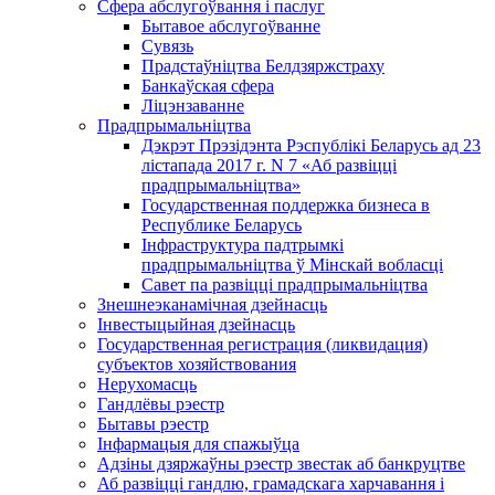
Сфера абслугоўвання і паслуг
Бытавое абслугоўванне
Сувязь
Прадстаўніцтва Белдзяржстраху
Банкаўская сфера
Ліцэнзаванне
Прадпрымальніцтва
Дэкрэт Прэзідэнта Рэспублікі Беларусь ад 23
лістапада 2017 г. N 7 «Аб развіцці
прадпрымальніцтва»
Государственная поддержка бизнеса в
Республике Беларусь
Інфраструктура падтрымкі
прадпрымальніцтва ў Мінскай вобласці
Савет па развіцці прадпрымальніцтва
Знешнеэканамічная дзейнасць
Інвестыцыйная дзейнасць
Государственная регистрация (ликвидация)
субъектов хозяйствования
Нерухомасць
Гандлёвы рэестр
Бытавы рэестр
Інфармацыя для спажыўца
Адзіны дзяржаўны рэестр звестак аб банкруцтве
Аб развіцці гандлю, грамадскага харчавання і