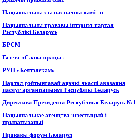
Нацыянальны статыстычны камітэт
Нацыянальны прававы інтэрнэт-партал
Рэспублікі Беларусь
БРСМ
Газета «Слава працы»
РУП «Белтэлекам»
Партал рэйтынгавай ацэнкі якасці аказання
паслуг арганізацыямі Рэспублікі Беларусь
Директива Президента Республики Беларусь №1
Нацыянальнае агенцтва інвестыцый і
прыватызацыі
Прававы форум Беларусі