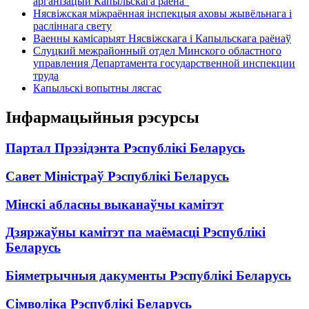
арганізацый Капыльскага раёна"
Нясвіжская міжраённая інспекцыя аховы жывёльнага і
расліннага свету
Ваенны камісарыят Нясвіжскага і Капыльскага раёнаў
Слуцкий межрайонный отдел Минского областного
управления Департамента государственной инспекции
труда
Капыльскі вопытны лясгас
Інфармацыйныя рэсурсы
Партал Прэзідэнта Рэспублікі Беларусь
Савет Міністраў Рэспублікі Беларусь
Мінскі абласны выканаўчы камітэт
Дзяржаўны камітэт па маёмасці Рэспублікі
Беларусь
Біяметрычныя дакументы Рэспублікі Беларусь
Сімволіка Рэспублікі Беларусь