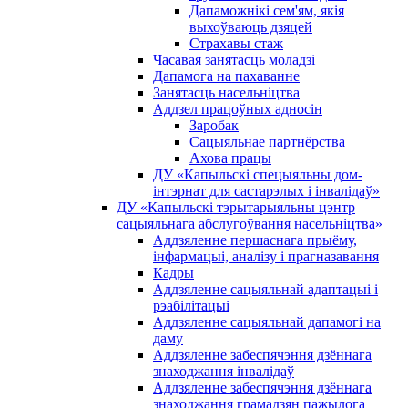
Дапаможнікі сем'ям, якія
выхоўваюць дзяцей
Страхавы стаж
Часавая занятасць моладзі
Дапамога на пахаванне
Занятасць насельніцтва
Аддзел працоўных адносін
Заробак
Сацыяльнае партнёрства
Ахова працы
ДУ «Капыльскі спецыяльны дом-
інтэрнат для састарэлых і інвалідаў»
ДУ «Капыльскі тэрытарыяльны цэнтр
сацыяльнага абслугоўвання насельніцтва»
Аддзяленне першаснага прыёму,
інфармацыі, аналізу і прагназавання
Кадры
Аддзяленне сацыяльнай адаптацыі і
рэабілітацыі
Аддзяленне сацыяльнай дапамогі на
даму
Аддзяленне забеспячэння дзённага
знаходжання інвалідаў
Аддзяленне забеспячэння дзённага
знаходжання грамадзян пажылога