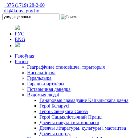
+375 (1719) 28-2-60
rik@kopyl.gov.by
РУС
ENG
Галоўная
Рэгіён
Геаграфічнае становішча, тэрыторыя
Насельніцтва
Геральдыка
Гарады-партнёры
Гістарычная даведка
Вядомыя людзі
Ганаровыя грамадзяне Капыльскага раёна
Героі Беларусі
Героі Савецкага Саюза
Героі Сацыялістычнай Працы
Дзеячы навукі і вытворчасці
Дзеячы літаратуры, культуры і мастацтва
Дзеячы спорту