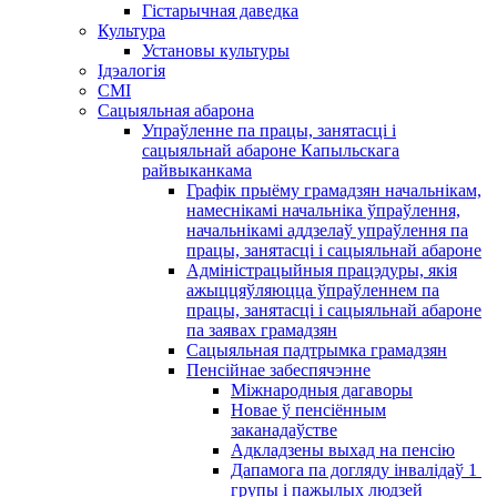
Гістарычная даведка
Культура
Установы культуры
Ідэалогія
СМІ
Сацыяльная абарона
Упраўленне па працы, занятасці і
сацыяльнай абароне Капыльскага
райвыканкама
Графік прыёму грамадзян начальнікам,
намеснікамі начальніка ўпраўлення,
начальнікамі аддзелаў упраўлення па
працы, занятасці і сацыяльнай абароне
Адміністрацыйныя працэдуры, якія
ажыццяўляюцца ўпраўленнем па
працы, занятасці і сацыяльнай абароне
па заявах грамадзян
Сацыяльная падтрымка грамадзян
Пенсійнае забеспячэнне
Міжнародныя дагаворы
Новае ў пенсіённым
заканадаўстве
Адкладзены выхад на пенсію
Дапамога па догляду інвалідаў 1 ​​
групы і пажылых людзей