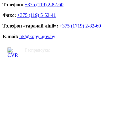
Тэлефон:
+375 (119) 2-82-60
Факс:
+375 (119) 5-52-41
Тэлефон «гарачай лініі»:
+375 (1719) 2-82-60
E-mail:
rik@kopyl.gov.by
Распрацоўка:
ЦВР «Кастрычніцкі»