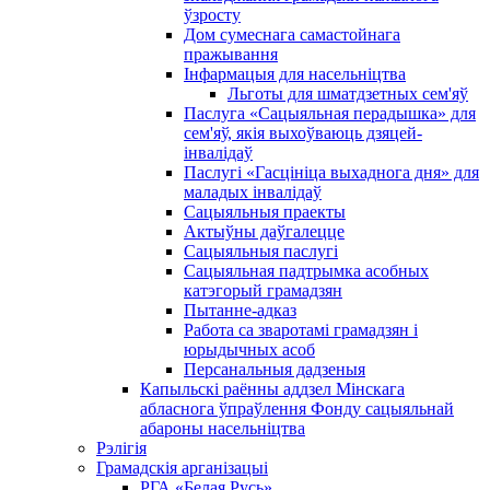
ўзросту
Дом сумеснага самастойнага
пражывання
Інфармацыя для насельніцтва
Льготы для шматдзетных сем'яў
Паслуга «Сацыяльная перадышка» для
сем'яў, якія выхоўваюць дзяцей-
інвалідаў
Паслугі «Гасцініца выхаднога дня» для
маладых інвалідаў
Сацыяльныя праекты
Актыўны даўгалецце
Сацыяльныя паслугі
Сацыяльная падтрымка асобных
катэгорый грамадзян
Пытанне-адказ
Работа са зваротамі грамадзян і
юрыдычных асоб
Персанальныя дадзеныя
Капыльскі раённы аддзел Мінскага
абласнога ўпраўлення Фонду сацыяльнай
абароны насельніцтва
Рэлігія
Грамадскія арганізацыі
РГА «Белая Русь»