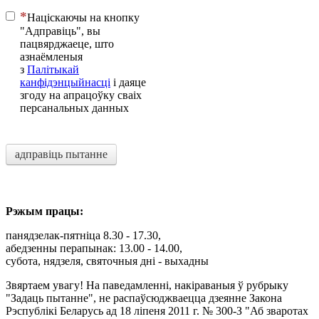
Націскаючы на ​​кнопку
"Адправіць", вы
пацвярджаеце, што
азнаёмленыя
з
Палітыкай
канфідэнцыйнасці
і даяце
згоду на апрацоўку сваіх
персанальных данных
адправіць пытанне
Рэжым працы:
панядзелак-пятніца 8.30 - 17.30,
абедзенны перапынак: 13.00 - 14.00,
субота, нядзеля, святочныя дні - выхадны
Звяртаем увагу! На паведамленні, накіраваныя ў рубрыку
"Задаць пытанне", не распаўсюджваецца дзеянне Закона
Рэспублікі Беларусь ад 18 ліпеня 2011 г. № 300-З "Аб зваротах