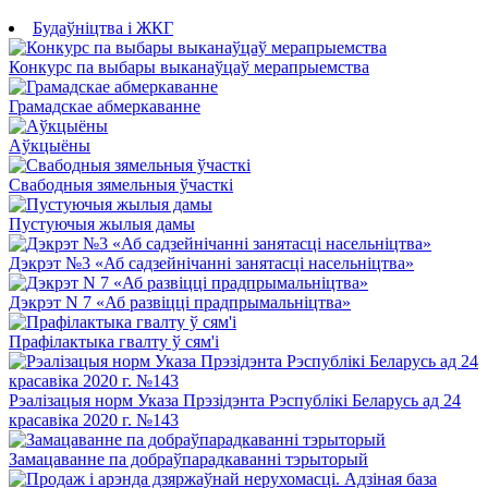
Будаўніцтва і ЖКГ
Конкурс па выбары выканаўцаў мерапрыемства
Грамадскае абмеркаванне
Аўкцыёны
Свабодныя зямельныя ўчасткі
Пустуючыя жылыя дамы
Дэкрэт №3 «Аб садзейнічанні занятасці насельніцтва»
Дэкрэт N 7 «Аб развіцці прадпрымальніцтва»
Прафілактыка гвалту ў сям'і
Рэалізацыя норм Указа Прэзідэнта Рэспублікі Беларусь ад 24
красавіка 2020 г. №143
Замацаванне па добраўпарадкаванні тэрыторый