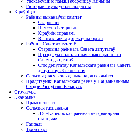
Увекавечанне памяці абаронцаў Айчыны
Гісторыка-культурная спадчына
Кіраўніцтва
Раённы выканаўчы камітэт
Старшыня
Намеснікі старшыні
Кіраўнік справамі
Вышэйстаячы дзяржаўны орган
Раённы Савет дэпутатаў
Старшыня раённага Савета дэпутатаў
Прэзідыум і пастаянныя камісіі раённага
Савета дэпутатаў
Спіс дэпутатаў Капыльскага раённага Савета
дэпутатаў 29 склікання
Сельскія (пасялковыя) выканаўчыя камітэты
Прадстаўнікі Капыльскага раёна ў Нацыянальным
Сходзе Рэспублікі Беларусь
Структура
Эканоміка
Прамысловасць
Сельская гаспадарка
ДУ «Капыльская раённая ветэрынарная
станцыя»
Гандаль
Транспарт