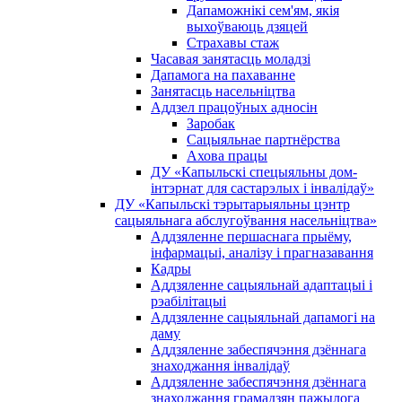
Дапаможнікі сем'ям, якія
выхоўваюць дзяцей
Страхавы стаж
Часавая занятасць моладзі
Дапамога на пахаванне
Занятасць насельніцтва
Аддзел працоўных адносін
Заробак
Сацыяльнае партнёрства
Ахова працы
ДУ «Капыльскі спецыяльны дом-
інтэрнат для састарэлых і інвалідаў»
ДУ «Капыльскі тэрытарыяльны цэнтр
сацыяльнага абслугоўвання насельніцтва»
Аддзяленне першаснага прыёму,
інфармацыі, аналізу і прагназавання
Кадры
Аддзяленне сацыяльнай адаптацыі і
рэабілітацыі
Аддзяленне сацыяльнай дапамогі на
даму
Аддзяленне забеспячэння дзённага
знаходжання інвалідаў
Аддзяленне забеспячэння дзённага
знаходжання грамадзян пажылога