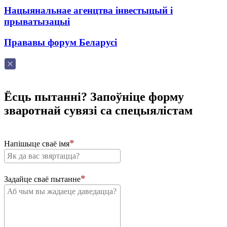
Нацыянальнае агенцтва інвестыцый і
прыватызацыі
Прававы форум Беларусі
Ёсць пытанні? Запоўніце форму
зваротнай сувязі са спецыялістам
Напішыце сваё імя
Задайце сваё пытанне