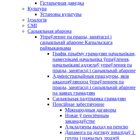
Гістарычная даведка
Культура
Установы культуры
Ідэалогія
СМІ
Сацыяльная абарона
Упраўленне па працы, занятасці і
сацыяльнай абароне Капыльскага
райвыканкама
Графік прыёму грамадзян начальнікам,
намеснікамі начальніка ўпраўлення,
начальнікамі аддзелаў упраўлення па
працы, занятасці і сацыяльнай абароне
Адміністрацыйныя працэдуры, якія
ажыццяўляюцца ўпраўленнем па
працы, занятасці і сацыяльнай абароне
па заявах грамадзян
Сацыяльная падтрымка грамадзян
Пенсійнае забеспячэнне
Міжнародныя дагаворы
Новае ў пенсіённым
заканадаўстве
Адкладзены выхад на пенсію
Дапамога па догляду інвалідаў 1 ​​
групы і пажылых людзей