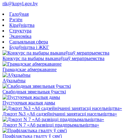
rik@kopyl.gov.by
Галоўная
Рэгіён
Кіраўніцтва
Структура
Эканоміка
Сацыяльная сфера
Будаўніцтва і ЖКГ
Конкурс па выбары выканаўцаў мерапрыемства
Грамадскае абмеркаванне
Аўкцыёны
Свабодныя зямельныя ўчасткі
Пустуючыя жылыя дамы
Дэкрэт №3 «Аб садзейнічанні занятасці насельніцтва»
Дэкрэт N 7 «Аб развіцці прадпрымальніцтва»
Прафілактыка гвалту ў сям'і