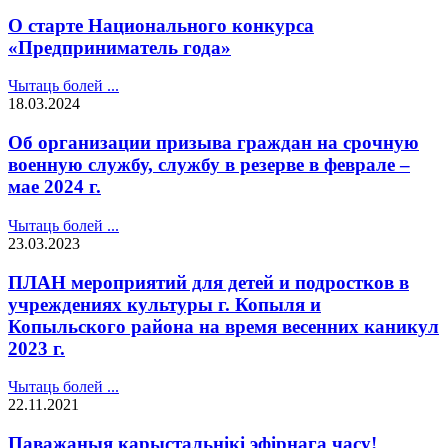
О старте Национального конкурса
«Предприниматель года»
Чытаць болей ...
18.03.2024
Об организации призыва граждан на срочную
военную службу, службу в резерве в феврале –
мае 2024 г.
Чытаць болей ...
23.03.2023
ПЛАН мероприятий для детей и подростков в
учреждениях культуры г. Копыля и
Копыльского района на время весенних каникул
2023 г.
Чытаць болей ...
22.11.2021
Паважаныя карыстальнікі эфірнага часу!