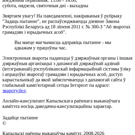
абедзенны перапынак: 13.00 - 14.00,
субота, нядзеля, святочныя дні - выхадны
Звяртаем увагу! На паведамленні, накіраваныя ў рубрыку
"Задаць пытанне", не распаўсюджваецца дзеянне Закона
Рэспублікі Беларусь ад 18 ліпеня 2011 г. № 300-З "Аб зваротах
грамадзян і юрыдычных асоб".
Вы маеце магчымасць адправіць пытанне - мы
адкажам у працоўны час.
Электронныя звароты падаюцца ў дзяржаўныя органы і іншыя
дзяржаўныя арганізацыі з дапамогай дзяржаўнай адзінай
(інтэграванай) рэспубліканскай інфармацыйнай сістэмы ўліку
і апрацоўкі зваротаў грамадзян і юрыдычных асоб, доступ
карыстальнікаў да якой забяспечваецца з дапамогай сайта ў
глабальнай камп'ютарнай сетцы Інтэрнэт па адрасе:
звароту.бел
.
Анлайн-кансультант Капыльскага раённага выканаўчага
камітэта носіць даведачна-кансультацыйны характар.
Задайце пытанне
©
Капыльскі раённы выканаўчы камітэт, 2008-
2026