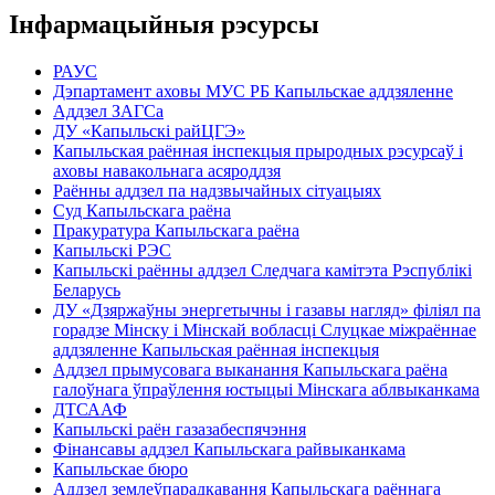
Інфармацыйныя рэсурсы
РАУС
Дэпартамент аховы МУС РБ Капыльскае аддзяленне
Аддзел ЗАГСа
ДУ «Капыльскі райЦГЭ»
Капыльская раённая інспекцыя прыродных рэсурсаў і
аховы навакольнага асяроддзя
Раённы аддзел па надзвычайных сітуацыях
Суд Капыльскага раёна
Пракуратура Капыльскага раёна
Капыльскі РЭС
Капыльскі раённы аддзел Следчага камітэта Рэспублікі
Беларусь
ДУ «Дзяржаўны энергетычны і газавы нагляд» філіял па
горадзе Мінску і Мінскай вобласці Слуцкае міжраённае
аддзяленне Капыльская раённая інспекцыя
Аддзел прымусовага выканання Капыльскага раёна
галоўнага ўпраўлення юстыцыі Мінскага аблвыканкама
ДТСААФ
Капыльскі раён газазабеспячэння
Фінансавы аддзел Капыльскага райвыканкама
Капыльскае бюро
Аддзел землеўпарадкавання Капыльскага раённага