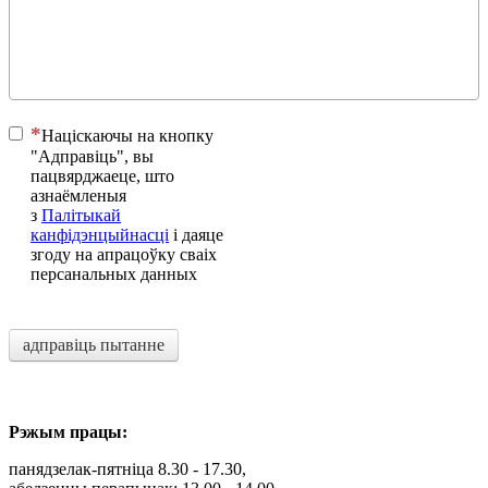
Націскаючы на ​​кнопку
"Адправіць", вы
пацвярджаеце, што
азнаёмленыя
з
Палітыкай
канфідэнцыйнасці
і даяце
згоду на апрацоўку сваіх
персанальных данных
адправіць пытанне
Рэжым працы:
панядзелак-пятніца 8.30 - 17.30,