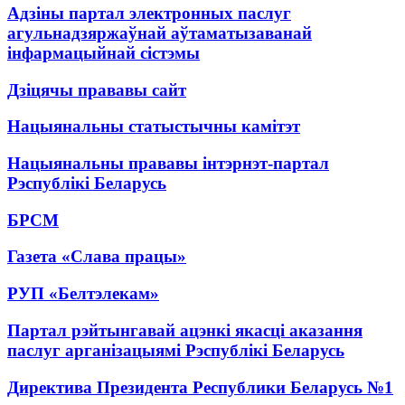
Адзіны партал электронных паслуг
агульнадзяржаўнай аўтаматызаванай
інфармацыйнай сістэмы
Дзіцячы прававы сайт
Нацыянальны статыстычны камітэт
Нацыянальны прававы інтэрнэт-партал
Рэспублікі Беларусь
БРСМ
Газета «Слава працы»
РУП «Белтэлекам»
Партал рэйтынгавай ацэнкі якасці аказання
паслуг арганізацыямі Рэспублікі Беларусь
Директива Президента Республики Беларусь №1