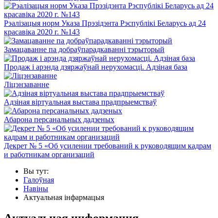
Рэалізацыя норм Указа Прэзідэнта Рэспублікі Беларусь ад 24
красавіка 2020 г. №143
Замацаванне па добраўпарадкаванні тэрыторый
Продаж і арэнда дзяржаўнай нерухомасці. Адзіная база
Ліцэнзаванне
Адзіная віртуальная выстава прадпрыемстваў
Абарона персанальных дадзеных
Декрет № 5 «Об усилении требований к руководящим кадрам
и работникам организаций
Вы тут:
Галоўная
Навіны
Актуальная інфармацыя
Актуальная информация