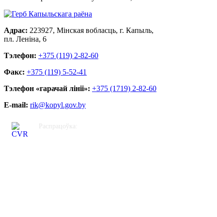
Адрас:
223927, Мінская вобласць, г. Капыль,
пл. Леніна, 6
Тэлефон:
+375 (119) 2-82-60
Факс:
+375 (119) 5-52-41
Тэлефон «гарачай лініі»:
+375 (1719) 2-82-60
E-mail:
rik@kopyl.gov.by
Распрацоўка:
ЦВР «Кастрычніцкі»