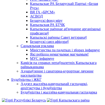
Капыльскае РА Беларускай Партыі «Белая
Русь»
ВЯ ГА «БРСМ»
АСВОД
Беларускі фонд міру
Капыльская РА БТЧК
Капыльскае раённае аб'яднанне арганізацыі
прафсаюзаў
Капыльскі раённы Савет ветэранаў
Беларускі саюз афіцэраў
Сацыяльная рэклама
Міністэрства па падатках і зборах інфармуе
Які робіцца немагчымае магчымым!
МУС інфармуе
Камісія па справах непаўналетніх Капыльскага
райвыканкама
Аздараўленне і санаторна-курортнае лячэнне
насельніцтва
Будаўніцтва і ЖКГ
Аддзел жыллёва-камунальнай гаспадаркі,
архітэктуры і будаўніцтва
Будаўніцтва і жыллёва-камунальная гаспадарка