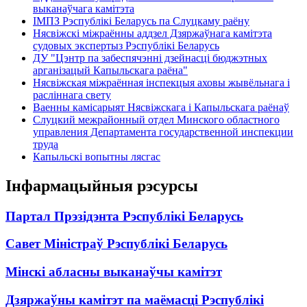
выканаўчага камітэта
ІМПЗ Рэспублікі Беларусь па Слуцкаму раёну
Нясвіжскі міжраённы аддзел Дзяржаўнага камітэта
судовых экспертыз Рэспублікі Беларусь
ДУ "Цэнтр па забеспячэнні дзейнасці бюджэтных
арганізацый Капыльскага раёна"
Нясвіжская міжраённая інспекцыя аховы жывёльнага і
расліннага свету
Ваенны камісарыят Нясвіжскага і Капыльскага раёнаў
Слуцкий межрайонный отдел Минского областного
управления Департамента государственной инспекции
труда
Капыльскі вопытны лясгас
Інфармацыйныя рэсурсы
Партал Прэзідэнта Рэспублікі Беларусь
Савет Міністраў Рэспублікі Беларусь
Мінскі абласны выканаўчы камітэт
Дзяржаўны камітэт па маёмасці Рэспублікі