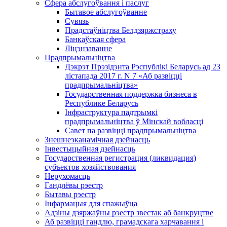
Сфера абслугоўвання і паслуг
Бытавое абслугоўванне
Сувязь
Прадстаўніцтва Белдзяржстраху
Банкаўская сфера
Ліцэнзаванне
Прадпрымальніцтва
Дэкрэт Прэзідэнта Рэспублікі Беларусь ад 23
лістапада 2017 г. N 7 «Аб развіцці
прадпрымальніцтва»
Государственная поддержка бизнеса в
Республике Беларусь
Інфраструктура падтрымкі
прадпрымальніцтва ў Мінскай вобласці
Савет па развіцці прадпрымальніцтва
Знешнеэканамічная дзейнасць
Інвестыцыйная дзейнасць
Государственная регистрация (ликвидация)
субъектов хозяйствования
Нерухомасць
Гандлёвы рэестр
Бытавы рэестр
Інфармацыя для спажыўца
Адзіны дзяржаўны рэестр звестак аб банкруцтве
Аб развіцці гандлю, грамадскага харчавання і