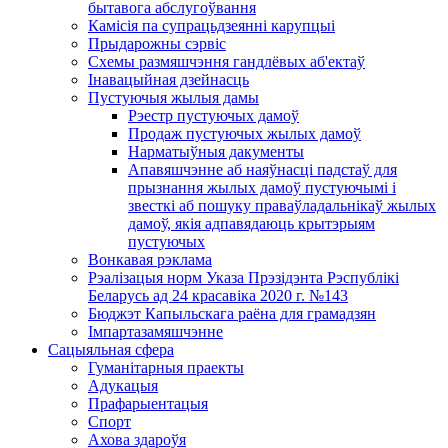
бытавога абслугоўвання
Камісія па супрацьдзеянні карупцыі
Прыдарожны сэрвіс
Схемы размяшчэння гандлёвых аб'ектаў
Інавацыйная дзейнасць
Пустуючыя жылыя дамы
Рэестр пустуючых дамоў
Продаж пустуючых жылых дамоў
Нарматыўныя дакументы
Апавяшчэнне аб наяўнасці падстаў для
прызнання жылых дамоў пустуючымі і
звесткі аб пошуку праваўладальнікаў жылых
дамоў, якія адпавядаюць крытэрыям
пустуючых
Вонкавая рэклама
Рэалізацыя норм Указа Прэзідэнта Рэспублікі
Беларусь ад 24 красавіка 2020 г. №143
Бюджэт Капыльскага раёна для грамадзян
Імпартазамяшчэнне
Сацыяльная сфера
Гуманітарныя праекты
Адукацыя
Прафарыентацыя
Спорт
Ахова здароўя