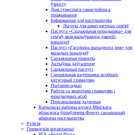
ўзросту
Дом сумеснага самастойнага
пражывання
Інфармацыя для насельніцтва
Льготы для шматдзетных сем'яў
Паслуга «Сацыяльная перадышка» для
сем'яў, якія выхоўваюць дзяцей-
інвалідаў
Паслугі «Гасцініца выхаднога дня» для
маладых інвалідаў
Сацыяльныя праекты
Актыўны даўгалецце
Сацыяльныя паслугі
Сацыяльная падтрымка асобных
катэгорый грамадзян
Пытанне-адказ
Работа са зваротамі грамадзян і
юрыдычных асоб
Персанальныя дадзеныя
Капыльскі раённы аддзел Мінскага
абласнога ўпраўлення Фонду сацыяльнай
абароны насельніцтва
Рэлігія
Грамадскія арганізацыі
РГА «Белая Русь»