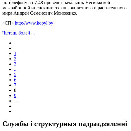
по телефону 55-7-48 проведет начальник Несвижской
межрайонной инспекции охраны животного и растительного
мира Андрей Семенович Моисеенко.
«СП»
http://www.kopyl.by
Чытаць болей ...
1
2
3
...
5
6
7
8
9
...
Службы і структурныя падраздзяленні