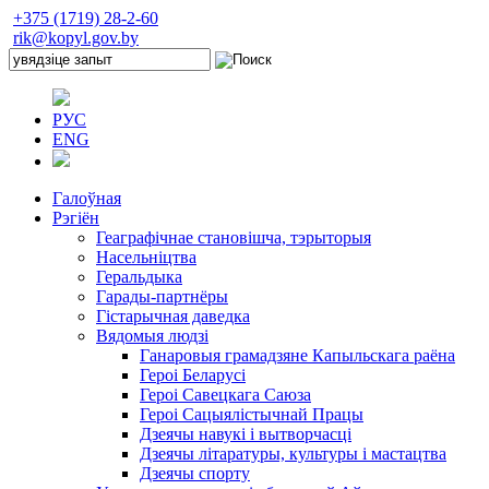
+375 (1719) 28-2-60
rik@kopyl.gov.by
РУС
ENG
Галоўная
Рэгіён
Геаграфічнае становішча, тэрыторыя
Насельніцтва
Геральдыка
Гарады-партнёры
Гістарычная даведка
Вядомыя людзі
Ганаровыя грамадзяне Капыльскага раёна
Героі Беларусі
Героі Савецкага Саюза
Героі Сацыялістычнай Працы
Дзеячы навукі і вытворчасці
Дзеячы літаратуры, культуры і мастацтва
Дзеячы спорту