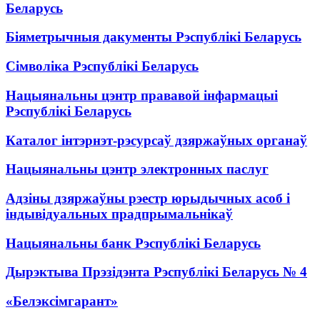
Беларусь
Біяметрычныя дакументы Рэспублікі Беларусь
Сімволіка Рэспублікі Беларусь
Нацыянальны цэнтр прававой інфармацыі
Рэспублікі Беларусь
Каталог інтэрнэт-рэсурсаў дзяржаўных органаў
Нацыянальны цэнтр электронных паслуг
Адзіны дзяржаўны рэестр юрыдычных асоб і
індывідуальных прадпрымальнікаў
Нацыянальны банк Рэспублікі Беларусь
Дырэктыва Прэзідэнта Рэспублікі Беларусь № 4
«Белэксімгарант»