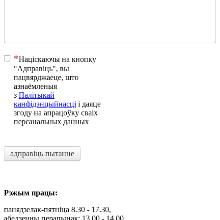
Націскаючы на ​​кнопку
"Адправіць", вы
пацвярджаеце, што
азнаёмленыя
з
Палітыкай
канфідэнцыйнасці
і даяце
згоду на апрацоўку сваіх
персанальных данных
адправіць пытанне
Рэжым працы:
панядзелак-пятніца 8.30 - 17.30,
абедзенны перапынак: 13.00 - 14.00,