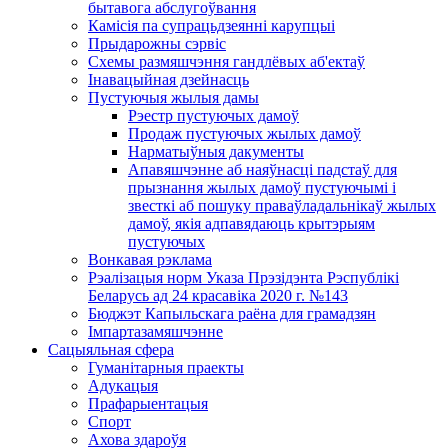
бытавога абслугоўвання
Камісія па супрацьдзеянні карупцыі
Прыдарожны сэрвіс
Схемы размяшчэння гандлёвых аб'ектаў
Інавацыйная дзейнасць
Пустуючыя жылыя дамы
Рэестр пустуючых дамоў
Продаж пустуючых жылых дамоў
Нарматыўныя дакументы
Апавяшчэнне аб наяўнасці падстаў для
прызнання жылых дамоў пустуючымі і
звесткі аб пошуку праваўладальнікаў жылых
дамоў, якія адпавядаюць крытэрыям
пустуючых
Вонкавая рэклама
Рэалізацыя норм Указа Прэзідэнта Рэспублікі
Беларусь ад 24 красавіка 2020 г. №143
Бюджэт Капыльскага раёна для грамадзян
Імпартазамяшчэнне
Сацыяльная сфера
Гуманітарныя праекты
Адукацыя
Прафарыентацыя
Спорт
Ахова здароўя