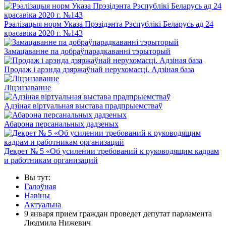
Рэалізацыя норм Указа Прэзідэнта Рэспублікі Беларусь ад 24
красавіка 2020 г. №143
Замацаванне па добраўпарадкаванні тэрыторый
Продаж і арэнда дзяржаўнай нерухомасці. Адзіная база
Ліцэнзаванне
Адзіная віртуальная выстава прадпрыемстваў
Абарона персанальных дадзеных
Декрет № 5 «Об усилении требований к руководящим кадрам
и работникам организаций
Вы тут:
Галоўная
Навіны
Актуальна
9 января прием граждан проведет депутат парламента
Людмила Нижевич