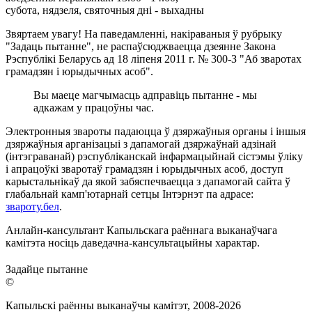
субота, нядзеля, святочныя дні - выхадны
Звяртаем увагу! На паведамленні, накіраваныя ў рубрыку
"Задаць пытанне", не распаўсюджваецца дзеянне Закона
Рэспублікі Беларусь ад 18 ліпеня 2011 г. № 300-З "Аб зваротах
грамадзян і юрыдычных асоб".
Вы маеце магчымасць адправіць пытанне - мы
адкажам у працоўны час.
Электронныя звароты падаюцца ў дзяржаўныя органы і іншыя
дзяржаўныя арганізацыі з дапамогай дзяржаўнай адзінай
(інтэграванай) рэспубліканскай інфармацыйнай сістэмы ўліку
і апрацоўкі зваротаў грамадзян і юрыдычных асоб, доступ
карыстальнікаў да якой забяспечваецца з дапамогай сайта ў
глабальнай камп'ютарнай сетцы Інтэрнэт па адрасе:
звароту.бел
.
Анлайн-кансультант Капыльскага раённага выканаўчага
камітэта носіць даведачна-кансультацыйны характар.
Задайце пытанне
©
Капыльскі раённы выканаўчы камітэт, 2008-
2026