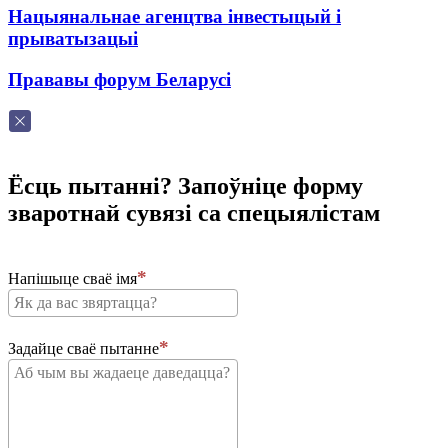
Нацыянальнае агенцтва інвестыцый і
прыватызацыі
Прававы форум Беларусі
Ёсць пытанні? Запоўніце форму
зваротнай сувязі са спецыялістам
Напішыце сваё імя
Задайце сваё пытанне