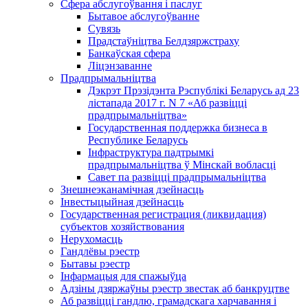
Сфера абслугоўвання і паслуг
Бытавое абслугоўванне
Сувязь
Прадстаўніцтва Белдзяржстраху
Банкаўская сфера
Ліцэнзаванне
Прадпрымальніцтва
Дэкрэт Прэзідэнта Рэспублікі Беларусь ад 23
лістапада 2017 г. N 7 «Аб развіцці
прадпрымальніцтва»
Государственная поддержка бизнеса в
Республике Беларусь
Інфраструктура падтрымкі
прадпрымальніцтва ў Мінскай вобласці
Савет па развіцці прадпрымальніцтва
Знешнеэканамічная дзейнасць
Інвестыцыйная дзейнасць
Государственная регистрация (ликвидация)
субъектов хозяйствования
Нерухомасць
Гандлёвы рэестр
Бытавы рэестр
Інфармацыя для спажыўца
Адзіны дзяржаўны рэестр звестак аб банкруцтве
Аб развіцці гандлю, грамадскага харчавання і