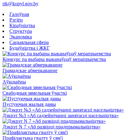
rik@kopyl.gov.by
Галоўная
Рэгіён
Кіраўніцтва
Структура
Эканоміка
Сацыяльная сфера
Будаўніцтва і ЖКГ
Конкурс па выбары выканаўцаў мерапрыемства
Грамадскае абмеркаванне
Аўкцыёны
Свабодныя зямельныя ўчасткі
Пустуючыя жылыя дамы
Дэкрэт №3 «Аб садзейнічанні занятасці насельніцтва»
Дэкрэт N 7 «Аб развіцці прадпрымальніцтва»
Прафілактыка гвалту ў сям'і