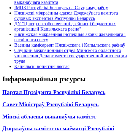
выканаўчага камітэта
ІМПЗ Рэспублікі Беларусь па Слуцкаму раёну
Нясвіжскі міжраённы аддзел Дзяржаўнага камітэта
судовых экспертыз Рэспублікі Беларусь
ДУ "Цэнтр па забеспячэнні дзейнасці бюджэтных
арганізацый Капыльскага раёна"
Нясвіжская міжраённая інспекцыя аховы жывёльнага і
расліннага свету
Ваенны камісарыят Нясвіжскага і Капыльскага раёнаў
Слуцкий межрайонный отдел Минского областного
управления Департамента государственной инспекции
труда
Капыльскі вопытны лясгас
Інфармацыйныя рэсурсы
Партал Прэзідэнта Рэспублікі Беларусь
Савет Міністраў Рэспублікі Беларусь
Мінскі абласны выканаўчы камітэт
Дзяржаўны камітэт па маёмасці Рэспублікі