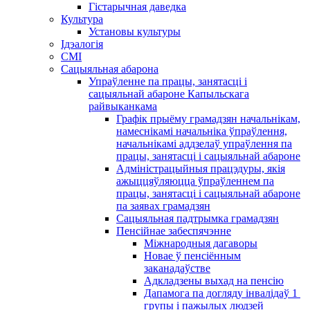
Гістарычная даведка
Культура
Установы культуры
Ідэалогія
СМІ
Сацыяльная абарона
Упраўленне па працы, занятасці і
сацыяльнай абароне Капыльскага
райвыканкама
Графік прыёму грамадзян начальнікам,
намеснікамі начальніка ўпраўлення,
начальнікамі аддзелаў упраўлення па
працы, занятасці і сацыяльнай абароне
Адміністрацыйныя працэдуры, якія
ажыццяўляюцца ўпраўленнем па
працы, занятасці і сацыяльнай абароне
па заявах грамадзян
Сацыяльная падтрымка грамадзян
Пенсійнае забеспячэнне
Міжнародныя дагаворы
Новае ў пенсіённым
заканадаўстве
Адкладзены выхад на пенсію
Дапамога па догляду інвалідаў 1 ​​
групы і пажылых людзей