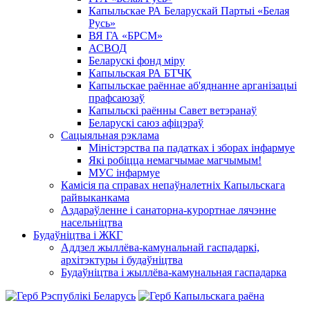
Капыльскае РА Беларускай Партыі «Белая
Русь»
ВЯ ГА «БРСМ»
АСВОД
Беларускі фонд міру
Капыльская РА БТЧК
Капыльскае раённае аб'яднанне арганізацыі
прафсаюзаў
Капыльскі раённы Савет ветэранаў
Беларускі саюз афіцэраў
Сацыяльная рэклама
Міністэрства па падатках і зборах інфармуе
Які робіцца немагчымае магчымым!
МУС інфармуе
Камісія па справах непаўналетніх Капыльскага
райвыканкама
Аздараўленне і санаторна-курортнае лячэнне
насельніцтва
Будаўніцтва і ЖКГ
Аддзел жыллёва-камунальнай гаспадаркі,
архітэктуры і будаўніцтва
Будаўніцтва і жыллёва-камунальная гаспадарка