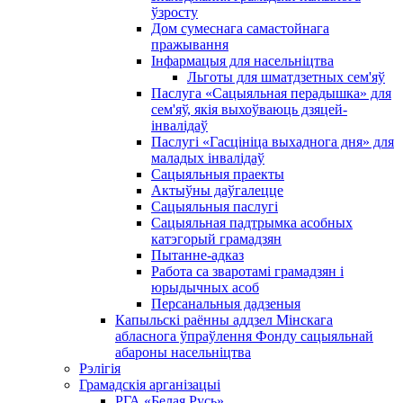
ўзросту
Дом сумеснага самастойнага
пражывання
Інфармацыя для насельніцтва
Льготы для шматдзетных сем'яў
Паслуга «Сацыяльная перадышка» для
сем'яў, якія выхоўваюць дзяцей-
інвалідаў
Паслугі «Гасцініца выхаднога дня» для
маладых інвалідаў
Сацыяльныя праекты
Актыўны даўгалецце
Сацыяльныя паслугі
Сацыяльная падтрымка асобных
катэгорый грамадзян
Пытанне-адказ
Работа са зваротамі грамадзян і
юрыдычных асоб
Персанальныя дадзеныя
Капыльскі раённы аддзел Мінскага
абласнога ўпраўлення Фонду сацыяльнай
абароны насельніцтва
Рэлігія
Грамадскія арганізацыі
РГА «Белая Русь»