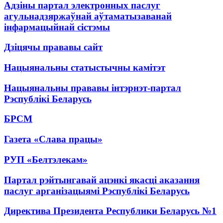
Адзіны партал электронных паслуг
агульнадзяржаўнай аўтаматызаванай
інфармацыйнай сістэмы
Дзіцячы прававы сайт
Нацыянальны статыстычны камітэт
Нацыянальны прававы інтэрнэт-партал
Рэспублікі Беларусь
БРСМ
Газета «Слава працы»
РУП «Белтэлекам»
Партал рэйтынгавай ацэнкі якасці аказання
паслуг арганізацыямі Рэспублікі Беларусь
Директива Президента Республики Беларусь №1