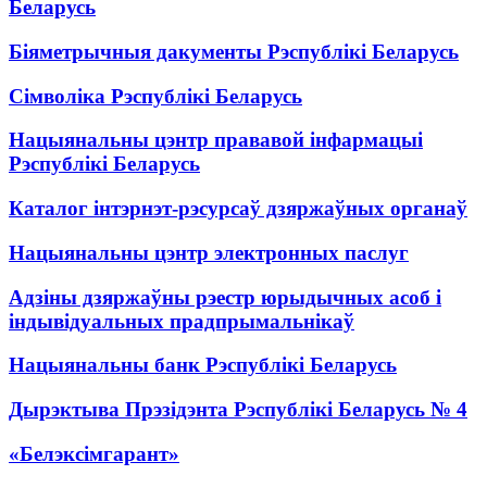
Беларусь
Біяметрычныя дакументы Рэспублікі Беларусь
Сімволіка Рэспублікі Беларусь
Нацыянальны цэнтр прававой інфармацыі
Рэспублікі Беларусь
Каталог інтэрнэт-рэсурсаў дзяржаўных органаў
Нацыянальны цэнтр электронных паслуг
Адзіны дзяржаўны рэестр юрыдычных асоб і
індывідуальных прадпрымальнікаў
Нацыянальны банк Рэспублікі Беларусь
Дырэктыва Прэзідэнта Рэспублікі Беларусь № 4
«Белэксімгарант»