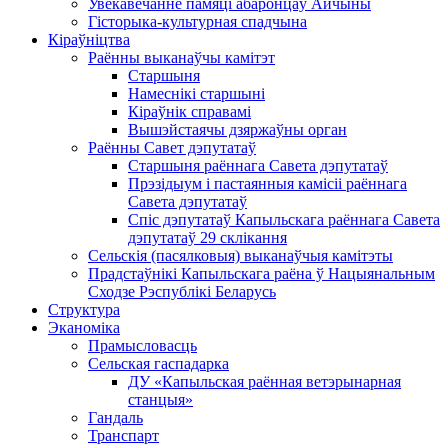
Увекавечанне памяці абаронцаў Айчыны
Гісторыка-культурная спадчына
Кіраўніцтва
Раённы выканаўчы камітэт
Старшыня
Намеснікі старшыні
Кіраўнік справамі
Вышэйстаячы дзяржаўны орган
Раённы Савет дэпутатаў
Старшыня раённага Савета дэпутатаў
Прэзідыум і пастаянныя камісіі раённага
Савета дэпутатаў
Спіс дэпутатаў Капыльскага раённага Савета
дэпутатаў 29 склікання
Сельскія (пасялковыя) выканаўчыя камітэты
Прадстаўнікі Капыльскага раёна ў Нацыянальным
Сходзе Рэспублікі Беларусь
Структура
Эканоміка
Прамысловасць
Сельская гаспадарка
ДУ «Капыльская раённая ветэрынарная
станцыя»
Гандаль
Транспарт