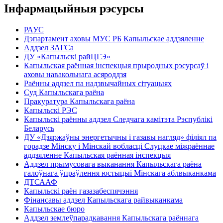
Інфармацыйныя рэсурсы
РАУС
Дэпартамент аховы МУС РБ Капыльскае аддзяленне
Аддзел ЗАГСа
ДУ «Капыльскі райЦГЭ»
Капыльская раённая інспекцыя прыродных рэсурсаў і
аховы навакольнага асяроддзя
Раённы аддзел па надзвычайных сітуацыях
Суд Капыльскага раёна
Пракуратура Капыльскага раёна
Капыльскі РЭС
Капыльскі раённы аддзел Следчага камітэта Рэспублікі
Беларусь
ДУ «Дзяржаўны энергетычны і газавы нагляд» філіял па
горадзе Мінску і Мінскай вобласці Слуцкае міжраённае
аддзяленне Капыльская раённая інспекцыя
Аддзел прымусовага выканання Капыльскага раёна
галоўнага ўпраўлення юстыцыі Мінскага аблвыканкама
ДТСААФ
Капыльскі раён газазабеспячэння
Фінансавы аддзел Капыльскага райвыканкама
Капыльскае бюро
Аддзел землеўпарадкавання Капыльскага раённага