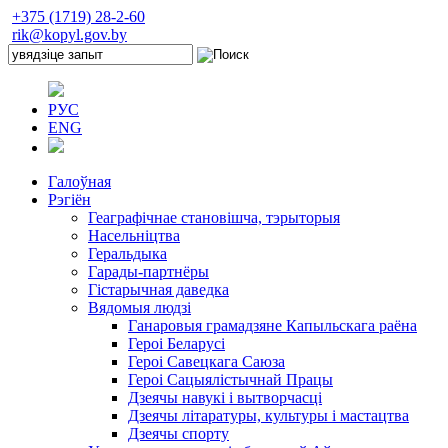
+375 (1719) 28-2-60
rik@kopyl.gov.by
РУС
ENG
Галоўная
Рэгіён
Геаграфічнае становішча, тэрыторыя
Насельніцтва
Геральдыка
Гарады-партнёры
Гістарычная даведка
Вядомыя людзі
Ганаровыя грамадзяне Капыльскага раёна
Героі Беларусі
Героі Савецкага Саюза
Героі Сацыялістычнай Працы
Дзеячы навукі і вытворчасці
Дзеячы літаратуры, культуры і мастацтва
Дзеячы спорту