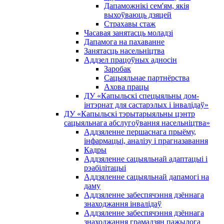
Дапаможнікі сем'ям, якія
выхоўваюць дзяцей
Страхавы стаж
Часавая занятасць моладзі
Дапамога на пахаванне
Занятасць насельніцтва
Аддзел працоўных адносін
Заробак
Сацыяльнае партнёрства
Ахова працы
ДУ «Капыльскі спецыяльны дом-
інтэрнат для састарэлых і інвалідаў»
ДУ «Капыльскі тэрытарыяльны цэнтр
сацыяльнага абслугоўвання насельніцтва»
Аддзяленне першаснага прыёму,
інфармацыі, аналізу і прагназавання
Кадры
Аддзяленне сацыяльнай адаптацыі і
рэабілітацыі
Аддзяленне сацыяльнай дапамогі на
даму
Аддзяленне забеспячэння дзённага
знаходжання інвалідаў
Аддзяленне забеспячэння дзённага
знаходжання грамадзян пажылога