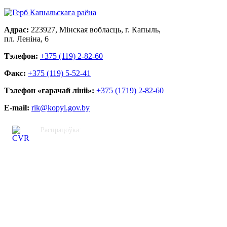
Адрас:
223927, Мінская вобласць, г. Капыль,
пл. Леніна, 6
Тэлефон:
+375 (119) 2-82-60
Факс:
+375 (119) 5-52-41
Тэлефон «гарачай лініі»:
+375 (1719) 2-82-60
E-mail:
rik@kopyl.gov.by
Распрацоўка:
ЦВР «Кастрычніцкі»