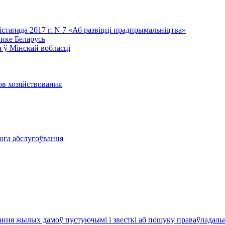
лістапада 2017 г. N 7 «Аб развіцці прадпрымальніцтва»
лике Беларусь
 ў Мінскай вобласці
ов хозяйствования
вога абслугоўвання
ання жылых дамоў пустуючымі і звесткі аб пошуку праваўладал