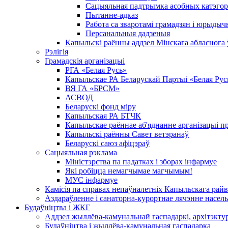
Сацыяльная падтрымка асобных катэгор
Пытанне-адказ
Работа са зваротамі грамадзян і юрыдыч
Персанальныя дадзеныя
Капыльскі раённы аддзел Мінскага абласнога
Рэлігія
Грамадскія арганізацыі
РГА «Белая Русь»
Капыльскае РА Беларускай Партыі «Белая Рус
ВЯ ГА «БРСМ»
АСВОД
Беларускі фонд міру
Капыльская РА БТЧК
Капыльскае раённае аб'яднанне арганізацыі п
Капыльскі раённы Савет ветэранаў
Беларускі саюз афіцэраў
Сацыяльная рэклама
Міністэрства па падатках і зборах інфармуе
Які робіцца немагчымае магчымым!
МУС інфармуе
Камісія па справах непаўналетніх Капыльскага рай
Аздараўленне і санаторна-курортнае лячэнне насель
Будаўніцтва і ЖКГ
Аддзел жыллёва-камунальнай гаспадаркі, архітэктур
Будаўніцтва і жыллёва-камунальная гаспадарка