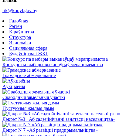
E-mail:
rik@kopyl.gov.by
Галоўная
Рэгіён
Кіраўніцтва
Структура
Эканоміка
Сацыяльная сфера
Будаўніцтва і ЖКГ
Конкурс па выбары выканаўцаў мерапрыемства
Грамадскае абмеркаванне
Аўкцыёны
Свабодныя зямельныя ўчасткі
Пустуючыя жылыя дамы
Дэкрэт №3 «Аб садзейнічанні занятасці насельніцтва»
Дэкрэт N 7 «Аб развіцці прадпрымальніцтва»