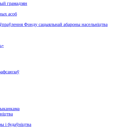
ый грамадзян
ных асоб
 ўпраўлення Фонду сацыяльнай абароны насельніцтва
ь»
рафсаюзаў
выканкама
ніцтва
ы і будаўніцтва