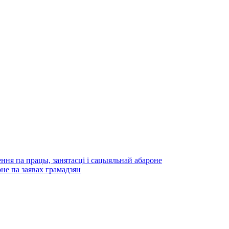
ння па працы, занятасці і сацыяльнай абароне
не па заявах грамадзян