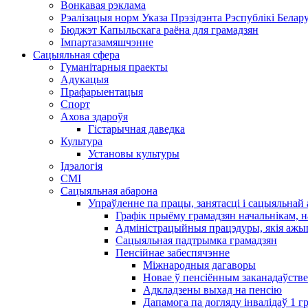
Вонкавая рэклама
Рэалізацыя норм Указа Прэзідэнта Рэспублікі Белару
Бюджэт Капыльскага раёна для грамадзян
Імпартазамяшчэнне
Сацыяльная сфера
Гуманітарныя праекты
Адукацыя
Прафарыентацыя
Спорт
Ахова здароўя
Гістарычная даведка
Культура
Установы культуры
Ідэалогія
СМІ
Сацыяльная абарона
Упраўленне па працы, занятасці і сацыяльна
Графік прыёму грамадзян начальнікам, н
Адміністрацыйныя працэдуры, якія ажыц
Сацыяльная падтрымка грамадзян
Пенсійнае забеспячэнне
Міжнародныя дагаворы
Новае ў пенсіённым заканадаўстве
Адкладзены выхад на пенсію
Дапамога па догляду інвалідаў 1 ​