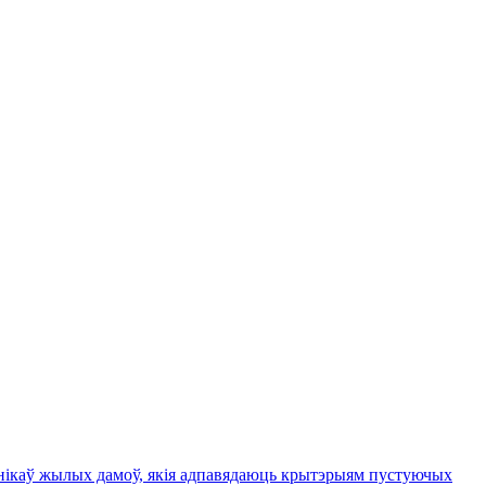
ьнікаў жылых дамоў, якія адпавядаюць крытэрыям пустуючых