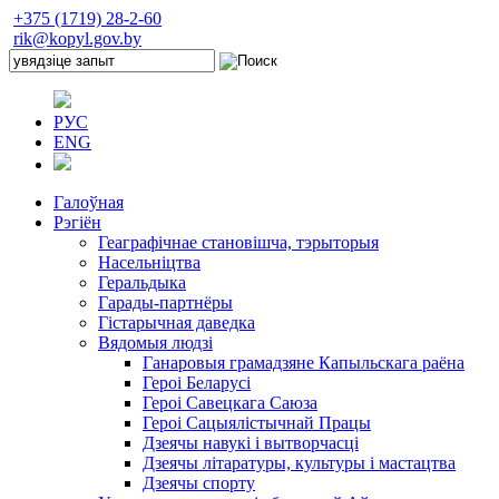
+375 (1719) 28-2-60
rik@kopyl.gov.by
РУС
ENG
Галоўная
Рэгіён
Геаграфічнае становішча, тэрыторыя
Насельніцтва
Геральдыка
Гарады-партнёры
Гістарычная даведка
Вядомыя людзі
Ганаровыя грамадзяне Капыльскага раёна
Героі Беларусі
Героі Савецкага Саюза
Героі Сацыялістычнай Працы
Дзеячы навукі і вытворчасці
Дзеячы літаратуры, культуры і мастацтва
Дзеячы спорту