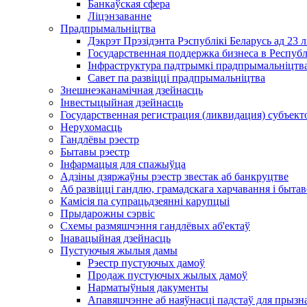
Банкаўская сфера
Ліцэнзаванне
Прадпрымальніцтва
Дэкрэт Прэзідэнта Рэспублікі Беларусь ад 23 
Государственная поддержка бизнеса в Респуб
Інфраструктура падтрымкі прадпрымальніцтва
Савет па развіцці прадпрымальніцтва
Знешнеэканамічная дзейнасць
Інвестыцыйная дзейнасць
Государственная регистрация (ликвидация) субъект
Нерухомасць
Гандлёвы рэестр
Бытавы рэестр
Інфармацыя для спажыўца
Адзіны дзяржаўны рэестр звестак аб банкруцтве
Аб развіцці гандлю, грамадскага харчавання і быта
Камісія па супрацьдзеянні карупцыі
Прыдарожны сэрвіс
Схемы размяшчэння гандлёвых аб'ектаў
Інавацыйная дзейнасць
Пустуючыя жылыя дамы
Рэестр пустуючых дамоў
Продаж пустуючых жылых дамоў
Нарматыўныя дакументы
Апавяшчэнне аб наяўнасці падстаў для прызн