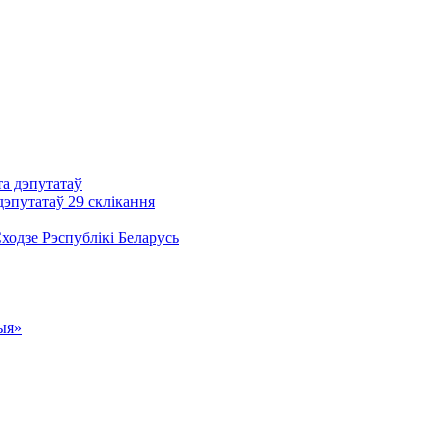
та дэпутатаў
дэпутатаў 29 склікання
одзе Рэспублікі Беларусь
ыя»