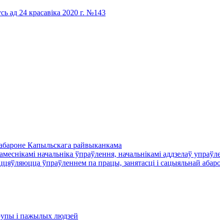
сь ад 24 красавіка 2020 г. №143
й абароне Капыльскага райвыканкама
амеснікамі начальніка ўпраўлення, начальнікамі аддзелаў упраўле
цяўляюцца ўпраўленнем па працы, занятасці і сацыяльнай абаро
​групы і пажылых людзей