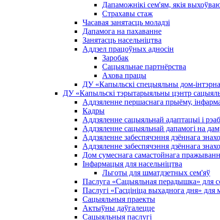
Дапаможнікі сем'ям, якія выхоўва
Страхавы стаж
Часавая занятасць моладзі
Дапамога на пахаванне
Занятасць насельніцтва
Аддзел працоўных адносін
Заробак
Сацыяльнае партнёрства
Ахова працы
ДУ «Капыльскі спецыяльны дом-інтэрнат
ДУ «Капыльскі тэрытарыяльны цэнтр сацыяль
Аддзяленне першаснага прыёму, інфармац
Кадры
Аддзяленне сацыяльнай адаптацыі і рэаб
Аддзяленне сацыяльнай дапамогі на дам
Аддзяленне забеспячэння дзённага знах
Аддзяленне забеспячэння дзённага знах
Дом сумеснага самастойнага пражыван
Інфармацыя для насельніцтва
Льготы для шматдзетных сем'яў
Паслуга «Сацыяльная перадышка» для сем
Паслугі «Гасцініца выхаднога дня» для 
Сацыяльныя праекты
Актыўны даўгалецце
Сацыяльныя паслугі