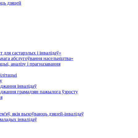
юць дзяцей
 для састарэлых і інвалідаў»
нага абслугоўвання насельніцтва»
ыі, аналізу і прагназавання
ілітацыі
у
оджання інвалідаў
оджання грамадзян пажылога ўзросту
ня
'яў, якія выхоўваюць дзяцей-інвалідаў
маладых інвалідаў