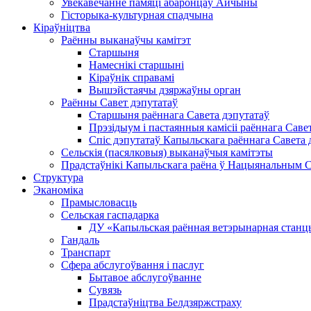
Увекавечанне памяці абаронцаў Айчыны
Гісторыка-культурная спадчына
Кіраўніцтва
Раённы выканаўчы камітэт
Старшыня
Намеснікі старшыні
Кіраўнік справамі
Вышэйстаячы дзяржаўны орган
Раённы Савет дэпутатаў
Старшыня раённага Савета дэпутатаў
Прэзідыум і пастаянныя камісіі раённага Саве
Спіс дэпутатаў Капыльскага раённага Савета 
Сельскія (пасялковыя) выканаўчыя камітэты
Прадстаўнікі Капыльскага раёна ў Нацыянальным Сх
Структура
Эканоміка
Прамысловасць
Сельская гаспадарка
ДУ «Капыльская раённая ветэрынарная станц
Гандаль
Транспарт
Сфера абслугоўвання і паслуг
Бытавое абслугоўванне
Сувязь
Прадстаўніцтва Белдзяржстраху