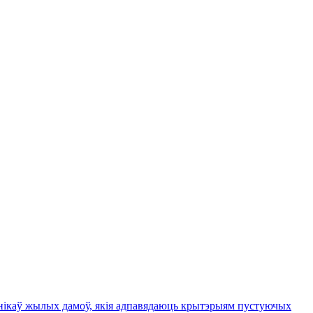
ьнікаў жылых дамоў, якія адпавядаюць крытэрыям пустуючых