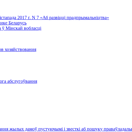
лістапада 2017 г. N 7 «Аб развіцці прадпрымальніцтва»
лике Беларусь
 ў Мінскай вобласці
ов хозяйствования
вога абслугоўвання
ання жылых дамоў пустуючымі і звесткі аб пошуку праваўладал