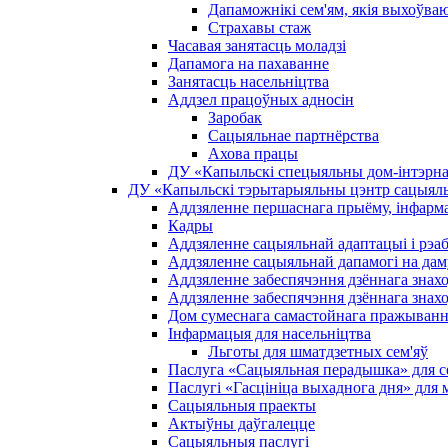
Дапаможнікі сем'ям, якія выхоўва
Страхавы стаж
Часавая занятасць моладзі
Дапамога на пахаванне
Занятасць насельніцтва
Аддзел працоўных адносін
Заробак
Сацыяльнае партнёрства
Ахова працы
ДУ «Капыльскі спецыяльны дом-інтэрнат
ДУ «Капыльскі тэрытарыяльны цэнтр сацыяль
Аддзяленне першаснага прыёму, інфармац
Кадры
Аддзяленне сацыяльнай адаптацыі і рэаб
Аддзяленне сацыяльнай дапамогі на дам
Аддзяленне забеспячэння дзённага знах
Аддзяленне забеспячэння дзённага знах
Дом сумеснага самастойнага пражыван
Інфармацыя для насельніцтва
Льготы для шматдзетных сем'яў
Паслуга «Сацыяльная перадышка» для сем
Паслугі «Гасцініца выхаднога дня» для 
Сацыяльныя праекты
Актыўны даўгалецце
Сацыяльныя паслугі