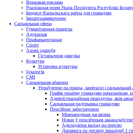
Вонкавая рэклама
Рэалізацыя норм Указа Прэзідэнта Рэспублікі Белару
Бюджэт Капыльскага раёна для грамадзян
Імпартазамяшчэнне
Сацыяльная сфера
Гуманітарныя праекты
Адукацыя
Прафарыентацыя
Спорт
Ахова здароўя
Гістарычная даведка
Культура
Установы культуры
Ідэалогія
СМІ
Сацыяльная абарона
Упраўленне па працы, занятасці і сацыяльна
Графік прыёму грамадзян начальнікам, н
Адміністрацыйныя працэдуры, якія ажыц
Сацыяльная падтрымка грамадзян
Пенсійнае забеспячэнне
Міжнародныя дагаворы
Новае ў пенсіённым заканадаўстве
Адкладзены выхад на пенсію
Дапамога па догляду інвалідаў 1 ​