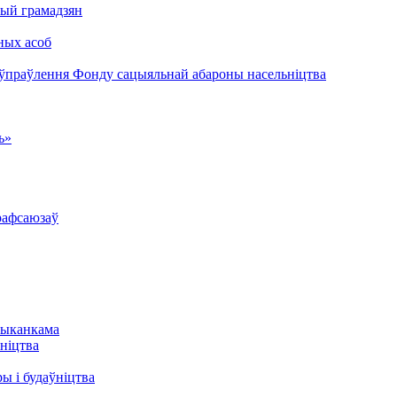
ый грамадзян
ных асоб
 ўпраўлення Фонду сацыяльнай абароны насельніцтва
ь»
рафсаюзаў
выканкама
ніцтва
ы і будаўніцтва