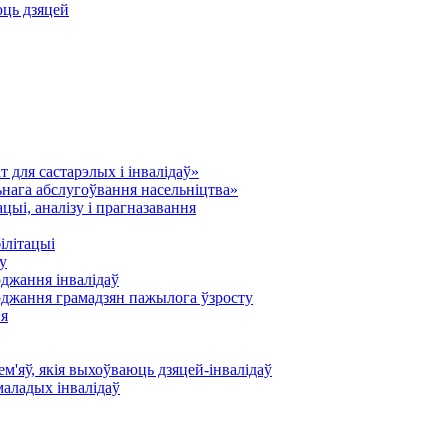
юць дзяцей
 для састарэлых і інвалідаў»
нага абслугоўвання насельніцтва»
ыі, аналізу і прагназавання
ілітацыі
у
оджання інвалідаў
оджання грамадзян пажылога ўзросту
ня
'яў, якія выхоўваюць дзяцей-інвалідаў
маладых інвалідаў