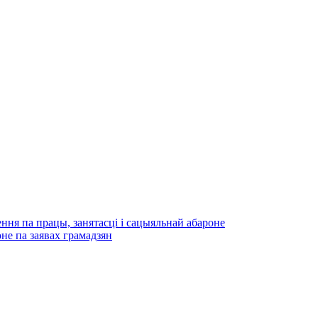
ння па працы, занятасці і сацыяльнай абароне
не па заявах грамадзян