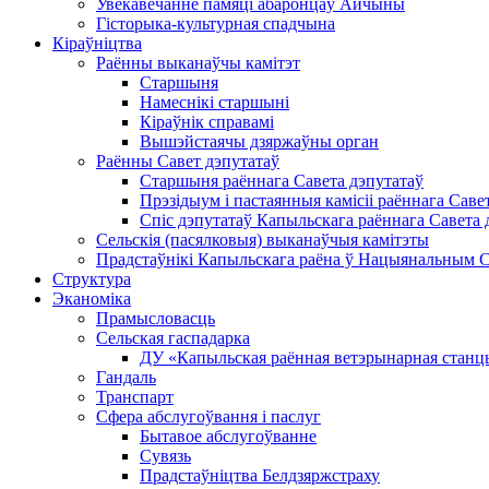
Увекавечанне памяці абаронцаў Айчыны
Гісторыка-культурная спадчына
Кіраўніцтва
Раённы выканаўчы камітэт
Старшыня
Намеснікі старшыні
Кіраўнік справамі
Вышэйстаячы дзяржаўны орган
Раённы Савет дэпутатаў
Старшыня раённага Савета дэпутатаў
Прэзідыум і пастаянныя камісіі раённага Саве
Спіс дэпутатаў Капыльскага раённага Савета 
Сельскія (пасялковыя) выканаўчыя камітэты
Прадстаўнікі Капыльскага раёна ў Нацыянальным Сх
Структура
Эканоміка
Прамысловасць
Сельская гаспадарка
ДУ «Капыльская раённая ветэрынарная станц
Гандаль
Транспарт
Сфера абслугоўвання і паслуг
Бытавое абслугоўванне
Сувязь
Прадстаўніцтва Белдзяржстраху