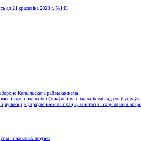
сь ад 24 красавіка 2020 г. №143
й абароне Капыльскага райвыканкама
амеснікамі начальніка ўпраўлення, начальнікамі аддзелаў упраўле
цяўляюцца ўпраўленнем па працы, занятасці і сацыяльнай абаро
​групы і пажылых людзей