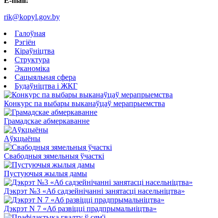
E-mail:
rik@kopyl.gov.by
Галоўная
Рэгіён
Кіраўніцтва
Структура
Эканоміка
Сацыяльная сфера
Будаўніцтва і ЖКГ
Конкурс па выбары выканаўцаў мерапрыемства
Грамадскае абмеркаванне
Аўкцыёны
Свабодныя зямельныя ўчасткі
Пустуючыя жылыя дамы
Дэкрэт №3 «Аб садзейнічанні занятасці насельніцтва»
Дэкрэт N 7 «Аб развіцці прадпрымальніцтва»