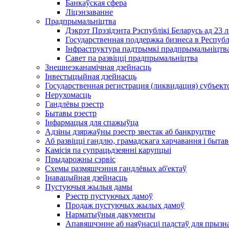
Банкаўская сфера
Ліцэнзаванне
Прадпрымальніцтва
Дэкрэт Прэзідэнта Рэспублікі Беларусь ад 23 
Государственная поддержка бизнеса в Респуб
Інфраструктура падтрымкі прадпрымальніцтва
Савет па развіцці прадпрымальніцтва
Знешнеэканамічная дзейнасць
Інвестыцыйная дзейнасць
Государственная регистрация (ликвидация) субъект
Нерухомасць
Гандлёвы рэестр
Бытавы рэестр
Інфармацыя для спажыўца
Адзіны дзяржаўны рэестр звестак аб банкруцтве
Аб развіцці гандлю, грамадскага харчавання і быта
Камісія па супрацьдзеянні карупцыі
Прыдарожны сэрвіс
Схемы размяшчэння гандлёвых аб'ектаў
Інавацыйная дзейнасць
Пустуючыя жылыя дамы
Рэестр пустуючых дамоў
Продаж пустуючых жылых дамоў
Нарматыўныя дакументы
Апавяшчэнне аб наяўнасці падстаў для прызн