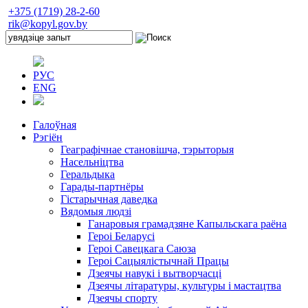
+375 (1719) 28-2-60
rik@kopyl.gov.by
РУС
ENG
Галоўная
Рэгіён
Геаграфічнае становішча, тэрыторыя
Насельніцтва
Геральдыка
Гарады-партнёры
Гістарычная даведка
Вядомыя людзі
Ганаровыя грамадзяне Капыльскага раёна
Героі Беларусі
Героі Савецкага Саюза
Героі Сацыялістычнай Працы
Дзеячы навукі і вытворчасці
Дзеячы літаратуры, культуры і мастацтва
Дзеячы спорту