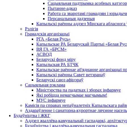
Сацыяльная падтрымка асобных катэгор
Пытанне-адказ
Работа са зваротамі грамадзян і юрыдыч
Персанальныя дадзеныя
Капыльскі раённы аддзел Мінскага абласнога
Рэлігія
Грамадскія арганізацыі
РГА «Белая Русь»
Капыльскае РА Беларускай Партыі «Белая Рус
ВЯ ГА «БРСМ»
АСВОД
Беларускі фонд міру
Капыльская РА БТЧК
Капыльскае раённае аб'яднанне арганізацыі п
Капыльскі раённы Савет ветэранаў
Беларускі саюз афіцэраў
Сацыяльная рэклама
Міністэрства па падатках і зборах інфармуе
Які робіцца немагчымае магчымым!
МУС інфармуе
Камісія па справах непаўналетніх Капыльскага рай
Аздараўленне і санаторна-курортнае лячэнне насель
Будаўніцтва і ЖКГ
Аддзел жыллёва-камунальнай гаспадаркі, архітэктур
Будаўніцтва і жыллёва-камунальная гаспадарка