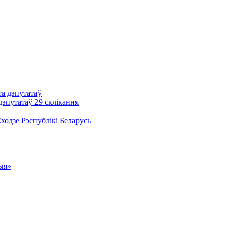
та дэпутатаў
дэпутатаў 29 склікання
одзе Рэспублікі Беларусь
ыя»