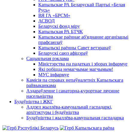
Капыльскае РА Беларускай Партыі «Белая
Русь»
ВЯ ГА «БРСМ»
АСВОД
Беларускі фонд міру
Капыльская РА БТЧК
Капыльскае раённае аб'яднанне арганізацыі
прафсаюзаў
Капыльскі раённы Савет ветэранаў
Беларускі саюз афіцэраў
Сацыяльная рэклама
Міністэрства па падатках і зборах інфармуе
Які робіцца немагчымае магчымым!
МУС інфармуе
Камісія па справах непаўналетніх Капыльскага
райвыканкама
Аздараўленне і санаторна-курортнае лячэнне
насельніцтва
Будаўніцтва і ЖКГ
Аддзел жыллёва-камунальнай гаспадаркі,
архітэктуры і будаўніцтва
Будаўніцтва і жыллёва-камунальная гаспадарка