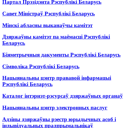
Партал Прэзідэнта Рэспублікі Беларусь
Савет Міністраў Рэспублікі Беларусь
Мінскі абласны выканаўчы камітэт
Дзяржаўны камітэт па маёмасці Рэспублікі
Беларусь
Біяметрычныя дакументы Рэспублікі Беларусь
Сімволіка Рэспублікі Беларусь
Нацыянальны цэнтр прававой інфармацыі
Рэспублікі Беларусь
Каталог інтэрнэт-рэсурсаў дзяржаўных органаў
Нацыянальны цэнтр электронных паслуг
Адзіны дзяржаўны рэестр юрыдычных асоб і
індывідуальных прадпрымальнікаў