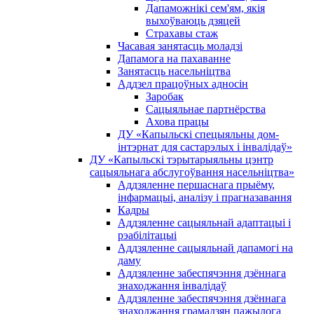
Дапаможнікі сем'ям, якія
выхоўваюць дзяцей
Страхавы стаж
Часавая занятасць моладзі
Дапамога на пахаванне
Занятасць насельніцтва
Аддзел працоўных адносін
Заробак
Сацыяльнае партнёрства
Ахова працы
ДУ «Капыльскі спецыяльны дом-
інтэрнат для састарэлых і інвалідаў»
ДУ «Капыльскі тэрытарыяльны цэнтр
сацыяльнага абслугоўвання насельніцтва»
Аддзяленне першаснага прыёму,
інфармацыі, аналізу і прагназавання
Кадры
Аддзяленне сацыяльнай адаптацыі і
рэабілітацыі
Аддзяленне сацыяльнай дапамогі на
даму
Аддзяленне забеспячэння дзённага
знаходжання інвалідаў
Аддзяленне забеспячэння дзённага
знаходжання грамадзян пажылога