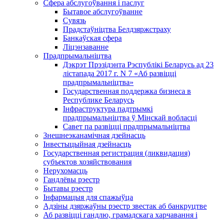
Сфера абслугоўвання і паслуг
Бытавое абслугоўванне
Сувязь
Прадстаўніцтва Белдзяржстраху
Банкаўская сфера
Ліцэнзаванне
Прадпрымальніцтва
Дэкрэт Прэзідэнта Рэспублікі Беларусь ад 23
лістапада 2017 г. N 7 «Аб развіцці
прадпрымальніцтва»
Государственная поддержка бизнеса в
Республике Беларусь
Інфраструктура падтрымкі
прадпрымальніцтва ў Мінскай вобласці
Савет па развіцці прадпрымальніцтва
Знешнеэканамічная дзейнасць
Інвестыцыйная дзейнасць
Государственная регистрация (ликвидация)
субъектов хозяйствования
Нерухомасць
Гандлёвы рэестр
Бытавы рэестр
Інфармацыя для спажыўца
Адзіны дзяржаўны рэестр звестак аб банкруцтве
Аб развіцці гандлю, грамадскага харчавання і