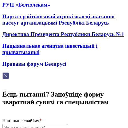
РУП «Белтэлекам»
Партал рэйтынгавай ацэнкі якасці аказання
паслуг арганізацыямі Рэспублікі Беларусь
Директива Президента Республики Беларусь №1
Нацыянальнае агенцтва інвестыцый і
прыватызацыі
Прававы форум Беларусі
Ёсць пытанні? Запоўніце форму
зваротнай сувязі са спецыялістам
Напішыце сваё імя