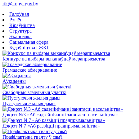
rik@kopyl.gov.by
Галоўная
Рэгіён
Кіраўніцтва
Структура
Эканоміка
Сацыяльная сфера
Будаўніцтва і ЖКГ
Конкурс па выбары выканаўцаў мерапрыемства
Грамадскае абмеркаванне
Аўкцыёны
Свабодныя зямельныя ўчасткі
Пустуючыя жылыя дамы
Дэкрэт №3 «Аб садзейнічанні занятасці насельніцтва»
Дэкрэт N 7 «Аб развіцці прадпрымальніцтва»
Прафілактыка гвалту ў сям'і