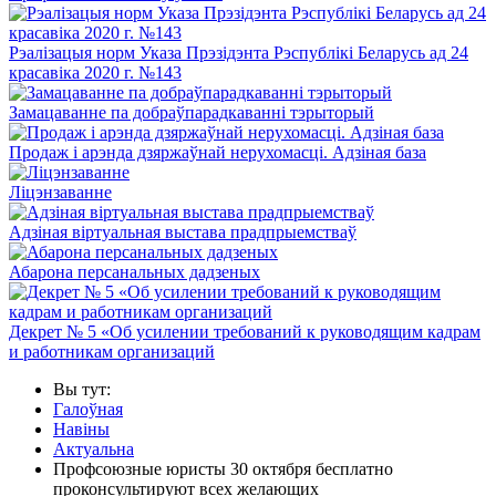
Рэалізацыя норм Указа Прэзідэнта Рэспублікі Беларусь ад 24
красавіка 2020 г. №143
Замацаванне па добраўпарадкаванні тэрыторый
Продаж і арэнда дзяржаўнай нерухомасці. Адзіная база
Ліцэнзаванне
Адзіная віртуальная выстава прадпрыемстваў
Абарона персанальных дадзеных
Декрет № 5 «Об усилении требований к руководящим кадрам
и работникам организаций
Вы тут:
Галоўная
Навіны
Актуальна
Профсоюзные юристы 30 октября бесплатно
проконсультируют всех желающих