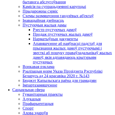
бытавога абслугоўвання
Камісія па супрацьдзеянні карупцыі
Прыдарожны сэрвіс
Схемы размяшчэння гандлёвых аб'ектаў
Інавацыйная дзейнасць
Пустуючыя жылыя дамы
Рэестр пустуючых дамоў
Продаж пустуючых жылых дамоў
Нарматыўныя дакументы
Апавяшчэнне аб наяўнасці падстаў для
прызнання жылых дамоў пустуючымі і
звесткі аб пошуку праваўладальнікаў жылых
дамоў, якія адпавядаюць крытэрыям
пустуючых
Вонкавая рэклама
Рэалізацыя норм Указа Прэзідэнта Рэспублікі
Беларусь ад 24 красавіка 2020 г. №143
Бюджэт Капыльскага раёна для грамадзян
Імпартазамяшчэнне
Сацыяльная сфера
Гуманітарныя праекты
Адукацыя
Прафарыентацыя
Спорт
Ахова здароўя