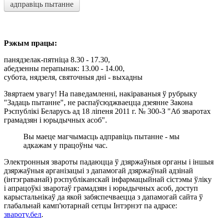
адправіць пытанне
Рэжым працы:
панядзелак-пятніца 8.30 - 17.30,
абедзенны перапынак: 13.00 - 14.00,
субота, нядзеля, святочныя дні - выхадны
Звяртаем увагу! На паведамленні, накіраваныя ў рубрыку
"Задаць пытанне", не распаўсюджваецца дзеянне Закона
Рэспублікі Беларусь ад 18 ліпеня 2011 г. № 300-З "Аб зваротах
грамадзян і юрыдычных асоб".
Вы маеце магчымасць адправіць пытанне - мы
адкажам у працоўны час.
Электронныя звароты падаюцца ў дзяржаўныя органы і іншыя
дзяржаўныя арганізацыі з дапамогай дзяржаўнай адзінай
(інтэграванай) рэспубліканскай інфармацыйнай сістэмы ўліку
і апрацоўкі зваротаў грамадзян і юрыдычных асоб, доступ
карыстальнікаў да якой забяспечваецца з дапамогай сайта ў
глабальнай камп'ютарнай сетцы Інтэрнэт па адрасе:
звароту.бел
.