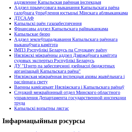
аддзяленне Капыльская раённая інспекцыя
Аддзел прымусовага выканання Капыльскага раёна
галоўнага ўпраўлення юстыцыі Мінскага аблвыканкама
ДТСААФ
Капыльскі раён газазабеспячэння
Фінансавы аддзел Капыльскага райвыканкама
Капыльскае бюро
Аддзел землеўпарадкавання Капыльскага раённага
выканаўчага камітэта
ІМПЗ Рэспублікі Беларусь па Слуцкаму раёну
Нясвіжскі міжраённы аддзел Дзяржаўнага камітэта
судовых экспертыз Рэспублікі Беларусь
ДУ "Цэнтр па забеспячэнні дзейнасці бюджэтных
арганізацый Капыльскага раёна"
Нясвіжская міжраённая інспекцыя аховы жывёльнага і
расліннага свету
Ваенны камісарыят Нясвіжскага і Капыльскага раёнаў
Слуцкий межрайонный отдел Минского областного
управления Департамента государственной инспекции
труда
Капыльскі вопытны лясгас
Інфармацыйныя рэсурсы