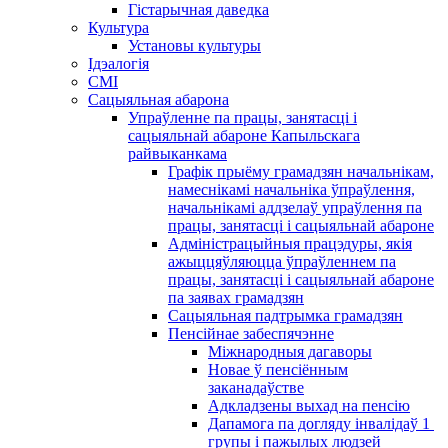
Гістарычная даведка
Культура
Установы культуры
Ідэалогія
СМІ
Сацыяльная абарона
Упраўленне па працы, занятасці і
сацыяльнай абароне Капыльскага
райвыканкама
Графік прыёму грамадзян начальнікам,
намеснікамі начальніка ўпраўлення,
начальнікамі аддзелаў упраўлення па
працы, занятасці і сацыяльнай абароне
Адміністрацыйныя працэдуры, якія
ажыццяўляюцца ўпраўленнем па
працы, занятасці і сацыяльнай абароне
па заявах грамадзян
Сацыяльная падтрымка грамадзян
Пенсійнае забеспячэнне
Міжнародныя дагаворы
Новае ў пенсіённым
заканадаўстве
Адкладзены выхад на пенсію
Дапамога па догляду інвалідаў 1 ​​
групы і пажылых людзей