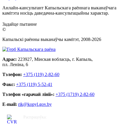
Анлайн-кансультант Капыльскага раённага выканаўчага
камітэта носіць даведачна-кансультацыйны характар.
Задайце пытанне
©
Капыльскі раённы выканаўчы камітэт, 2008-
2026
Адрас:
223927, Мінская вобласць, г. Капыль,
пл. Леніна, 6
Тэлефон:
+375 (119) 2-82-60
Факс:
+375 (119) 5-52-41
Тэлефон «гарачай лініі»:
+375 (1719) 2-82-60
E-mail:
rik@kopyl.gov.by
Распрацоўка:
ЦВР «Кастрычніцкі»