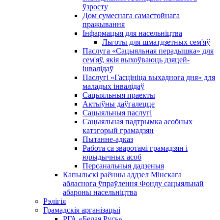
ўзросту
Дом сумеснага самастойнага
пражывання
Інфармацыя для насельніцтва
Льготы для шматдзетных сем'яў
Паслуга «Сацыяльная перадышка» для
сем'яў, якія выхоўваюць дзяцей-
інвалідаў
Паслугі «Гасцініца выхаднога дня» для
маладых інвалідаў
Сацыяльныя праекты
Актыўны даўгалецце
Сацыяльныя паслугі
Сацыяльная падтрымка асобных
катэгорый грамадзян
Пытанне-адказ
Работа са зваротамі грамадзян і
юрыдычных асоб
Персанальныя дадзеныя
Капыльскі раённы аддзел Мінскага
абласнога ўпраўлення Фонду сацыяльнай
абароны насельніцтва
Рэлігія
Грамадскія арганізацыі
РГА «Белая Русь»