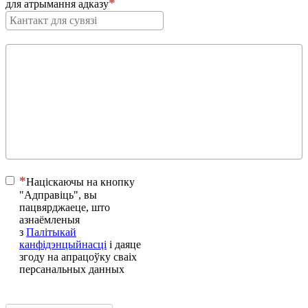
для атрымання адказу
Націскаючы на ​​кнопку
"Адправіць", вы
пацвярджаеце, што
азнаёмленыя
з
Палітыкай
канфідэнцыйнасці
і даяце
згоду на апрацоўку сваіх
персанальных данных