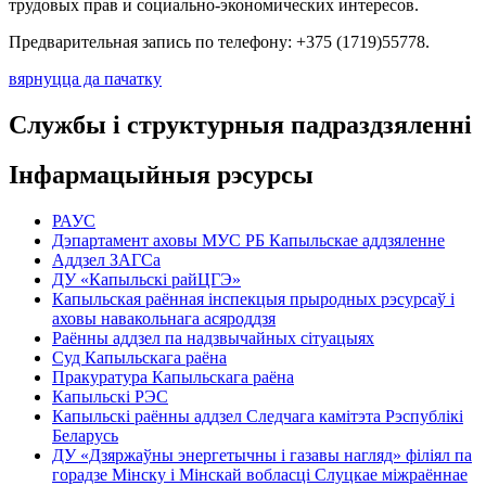
трудовых прав и социально-экономических интересов.
Предварительная запись по телефону: +375 (1719)55778.
вярнуцца да пачатку
Службы і структурныя падраздзяленні
Інфармацыйныя рэсурсы
РАУС
Дэпартамент аховы МУС РБ Капыльскае аддзяленне
Аддзел ЗАГСа
ДУ «Капыльскі райЦГЭ»
Капыльская раённая інспекцыя прыродных рэсурсаў і
аховы навакольнага асяроддзя
Раённы аддзел па надзвычайных сітуацыях
Суд Капыльскага раёна
Пракуратура Капыльскага раёна
Капыльскі РЭС
Капыльскі раённы аддзел Следчага камітэта Рэспублікі
Беларусь
ДУ «Дзяржаўны энергетычны і газавы нагляд» філіял па
горадзе Мінску і Мінскай вобласці Слуцкае міжраённае