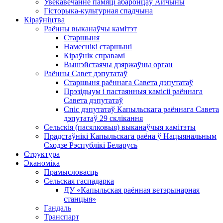
Увекавечанне памяці абаронцаў Айчыны
Гісторыка-культурная спадчына
Кіраўніцтва
Раённы выканаўчы камітэт
Старшыня
Намеснікі старшыні
Кіраўнік справамі
Вышэйстаячы дзяржаўны орган
Раённы Савет дэпутатаў
Старшыня раённага Савета дэпутатаў
Прэзідыум і пастаянныя камісіі раённага
Савета дэпутатаў
Спіс дэпутатаў Капыльскага раённага Савета
дэпутатаў 29 склікання
Сельскія (пасялковыя) выканаўчыя камітэты
Прадстаўнікі Капыльскага раёна ў Нацыянальным
Сходзе Рэспублікі Беларусь
Структура
Эканоміка
Прамысловасць
Сельская гаспадарка
ДУ «Капыльская раённая ветэрынарная
станцыя»
Гандаль
Транспарт