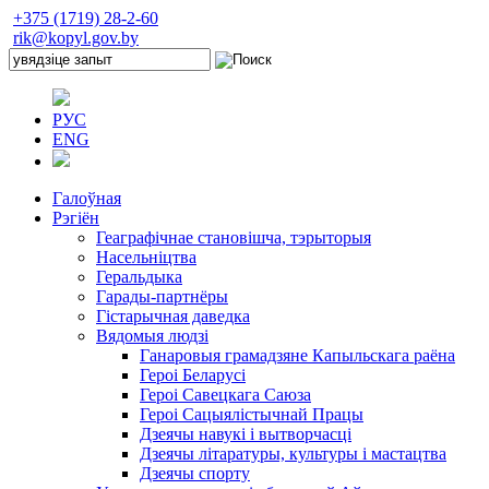
+375 (1719) 28-2-60
rik@kopyl.gov.by
РУС
ENG
Галоўная
Рэгіён
Геаграфічнае становішча, тэрыторыя
Насельніцтва
Геральдыка
Гарады-партнёры
Гістарычная даведка
Вядомыя людзі
Ганаровыя грамадзяне Капыльскага раёна
Героі Беларусі
Героі Савецкага Саюза
Героі Сацыялістычнай Працы
Дзеячы навукі і вытворчасці
Дзеячы літаратуры, культуры і мастацтва
Дзеячы спорту