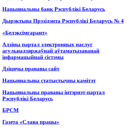
Нацыянальны банк Рэспублікі Беларусь
Дырэктыва Прэзідэнта Рэспублікі Беларусь № 4
«Белэксімгарант»
Адзіны партал электронных паслуг
агульнадзяржаўнай аўтаматызаванай
інфармацыйнай сістэмы
Дзіцячы прававы сайт
Нацыянальны статыстычны камітэт
Нацыянальны прававы інтэрнэт-партал
Рэспублікі Беларусь
БРСМ
Газета «Слава працы»