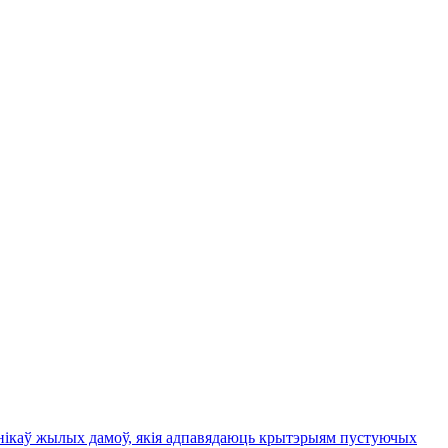
ьнікаў жылых дамоў, якія адпавядаюць крытэрыям пустуючых