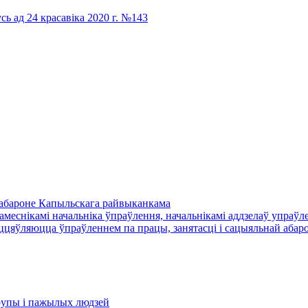
сь ад 24 красавіка 2020 г. №143
й абароне Капыльскага райвыканкама
амеснікамі начальніка ўпраўлення, начальнікамі аддзелаў упраўле
цяўляюцца ўпраўленнем па працы, занятасці і сацыяльнай абаро
​групы і пажылых людзей