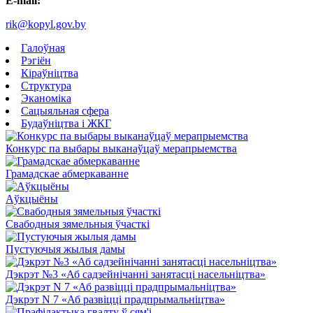
E-mail:
rik@kopyl.gov.by
Галоўная
Рэгіён
Кіраўніцтва
Структура
Эканоміка
Сацыяльная сфера
Будаўніцтва і ЖКГ
Конкурс па выбары выканаўцаў мерапрыемства
Грамадскае абмеркаванне
Аўкцыёны
Свабодныя зямельныя ўчасткі
Пустуючыя жылыя дамы
Дэкрэт №3 «Аб садзейнічанні занятасці насельніцтва»
Дэкрэт N 7 «Аб развіцці прадпрымальніцтва»