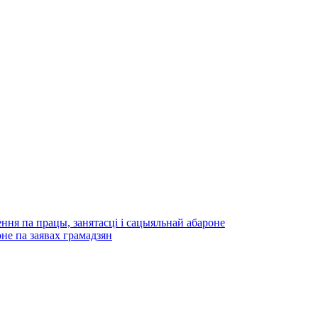
ння па працы, занятасці і сацыяльнай абароне
не па заявах грамадзян