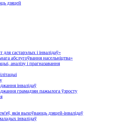
юць дзяцей
 для састарэлых і інвалідаў»
нага абслугоўвання насельніцтва»
ыі, аналізу і прагназавання
ілітацыі
у
оджання інвалідаў
оджання грамадзян пажылога ўзросту
ня
'яў, якія выхоўваюць дзяцей-інвалідаў
маладых інвалідаў