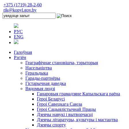
+375 (1719) 28-2-60
rik@kopyl.gov.by
РУС
ENG
Галоўная
Рэгіён
Геаграфічнае становішча, тэрыторыя
Насельніцтва
Геральдыка
Гарады-партнёры
Гістарычная даведка
Вядомыя людзі
Ганаровыя грамадзяне Капыльскага раёна
Героі Беларусі
Героі Савецкага Саюза
Героі Сацыялістычнай Працы
Дзеячы навукі і вытворчасці
Дзеячы літаратуры, культуры і мастацтва
Дзеячы спорту