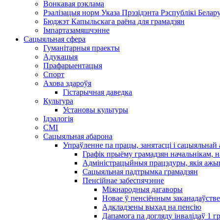
Вонкавая рэклама
Рэалізацыя норм Указа Прэзідэнта Рэспублікі Белару
Бюджэт Капыльскага раёна для грамадзян
Імпартазамяшчэнне
Сацыяльная сфера
Гуманітарныя праекты
Адукацыя
Прафарыентацыя
Спорт
Ахова здароўя
Гістарычная даведка
Культура
Установы культуры
Ідэалогія
СМІ
Сацыяльная абарона
Упраўленне па працы, занятасці і сацыяльна
Графік прыёму грамадзян начальнікам, н
Адміністрацыйныя працэдуры, якія ажыц
Сацыяльная падтрымка грамадзян
Пенсійнае забеспячэнне
Міжнародныя дагаворы
Новае ў пенсіённым заканадаўстве
Адкладзены выхад на пенсію
Дапамога па догляду інвалідаў 1 ​