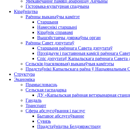
Увекавечанне памяці абаронцаў Айчыны
Гісторыка-культурная спадчына
Кіраўніцтва
Раённы выканаўчы камітэт
Старшыня
Намеснікі старшыні
Кіраўнік справамі
Вышэйстаячы дзяржаўны орган
Раённы Савет дэпутатаў
Старшыня раённага Савета дэпутатаў
Прэзідыум і пастаянныя камісіі раённага Саве
Спіс дэпутатаў Капыльскага раённага Савета 
Сельскія (пасялковыя) выканаўчыя камітэты
Прадстаўнікі Капыльскага раёна ў Нацыянальным Сх
Структура
Эканоміка
Прамысловасць
Сельская гаспадарка
ДУ «Капыльская раённая ветэрынарная станц
Гандаль
Транспарт
Сфера абслугоўвання і паслуг
Бытавое абслугоўванне
Сувязь
Прадстаўніцтва Белдзяржстраху