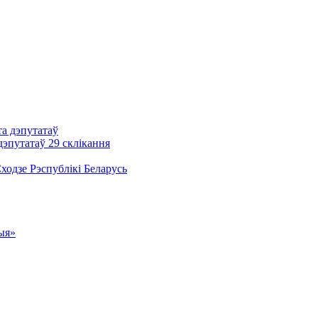
та дэпутатаў
дэпутатаў 29 склікання
одзе Рэспублікі Беларусь
ыя»