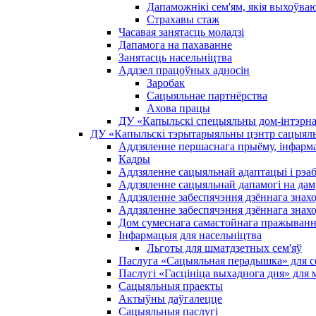
Дапаможнікі сем'ям, якія выхоўва
Страхавы стаж
Часавая занятасць моладзі
Дапамога на пахаванне
Занятасць насельніцтва
Аддзел працоўных адносін
Заробак
Сацыяльнае партнёрства
Ахова працы
ДУ «Капыльскі спецыяльны дом-інтэрнат
ДУ «Капыльскі тэрытарыяльны цэнтр сацыяль
Аддзяленне першаснага прыёму, інфармац
Кадры
Аддзяленне сацыяльнай адаптацыі і рэаб
Аддзяленне сацыяльнай дапамогі на дам
Аддзяленне забеспячэння дзённага знах
Аддзяленне забеспячэння дзённага знах
Дом сумеснага самастойнага пражыван
Інфармацыя для насельніцтва
Льготы для шматдзетных сем'яў
Паслуга «Сацыяльная перадышка» для сем
Паслугі «Гасцініца выхаднога дня» для 
Сацыяльныя праекты
Актыўны даўгалецце
Сацыяльныя паслугі