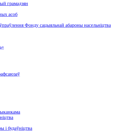
ый грамадзян
ных асоб
 ўпраўлення Фонду сацыяльнай абароны насельніцтва
ь»
рафсаюзаў
выканкама
ніцтва
ы і будаўніцтва