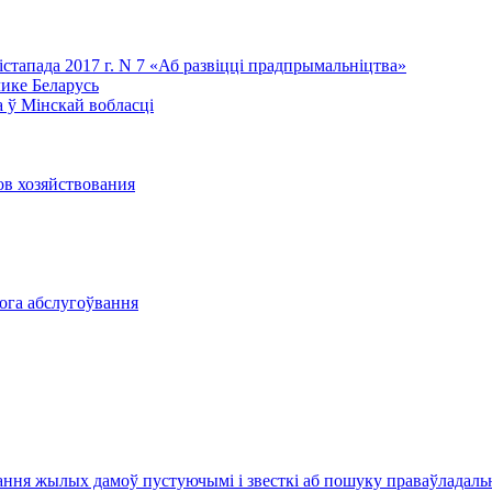
лістапада 2017 г. N 7 «Аб развіцці прадпрымальніцтва»
лике Беларусь
 ў Мінскай вобласці
ов хозяйствования
вога абслугоўвання
ання жылых дамоў пустуючымі і звесткі аб пошуку праваўладал