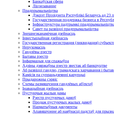
Банкаўская сфера
Ліцэнзаванне
Прадпрымальніцтва
Дэкрэт Прэзідэнта Рэспублікі Беларусь ад 23 
Государственная поддержка бизнеса в Респуб
Інфраструктура падтрымкі прадпрымальніцтва
Савет па развіцці прадпрымальніцтва
Знешнеэканамічная дзейнасць
Інвестыцыйная дзейнасць
Государственная регистрация (ликвидация) субъект
Нерухомасць
Гандлёвы рэестр
Бытавы рэестр
Інфармацыя для спажыўца
Адзіны дзяржаўны рэестр звестак аб банкруцтве
Аб развіцці гандлю, грамадскага харчавання і быта
Камісія па супрацьдзеянні карупцыі
Прыдарожны сэрвіс
Схемы размяшчэння гандлёвых аб'ектаў
Інавацыйная дзейнасць
Пустуючыя жылыя дамы
Рэестр пустуючых дамоў
Продаж пустуючых жылых дамоў
Нарматыўныя дакументы
Апавяшчэнне аб наяўнасці падстаў для прызн