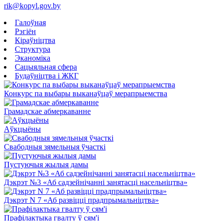
rik@kopyl.gov.by
Галоўная
Рэгіён
Кіраўніцтва
Структура
Эканоміка
Сацыяльная сфера
Будаўніцтва і ЖКГ
Конкурс па выбары выканаўцаў мерапрыемства
Грамадскае абмеркаванне
Аўкцыёны
Свабодныя зямельныя ўчасткі
Пустуючыя жылыя дамы
Дэкрэт №3 «Аб садзейнічанні занятасці насельніцтва»
Дэкрэт N 7 «Аб развіцці прадпрымальніцтва»
Прафілактыка гвалту ў сям'і