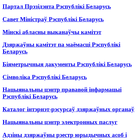
Партал Прэзідэнта Рэспублікі Беларусь
Савет Міністраў Рэспублікі Беларусь
Мінскі абласны выканаўчы камітэт
Дзяржаўны камітэт па маёмасці Рэспублікі
Беларусь
Біяметрычныя дакументы Рэспублікі Беларусь
Сімволіка Рэспублікі Беларусь
Нацыянальны цэнтр прававой інфармацыі
Рэспублікі Беларусь
Каталог інтэрнэт-рэсурсаў дзяржаўных органаў
Нацыянальны цэнтр электронных паслуг
Адзіны дзяржаўны рэестр юрыдычных асоб і