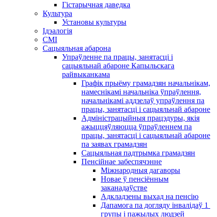
Гістарычная даведка
Культура
Установы культуры
Ідэалогія
СМІ
Сацыяльная абарона
Упраўленне па працы, занятасці і
сацыяльнай абароне Капыльскага
райвыканкама
Графік прыёму грамадзян начальнікам,
намеснікамі начальніка ўпраўлення,
начальнікамі аддзелаў упраўлення па
працы, занятасці і сацыяльнай абароне
Адміністрацыйныя працэдуры, якія
ажыццяўляюцца ўпраўленнем па
працы, занятасці і сацыяльнай абароне
па заявах грамадзян
Сацыяльная падтрымка грамадзян
Пенсійнае забеспячэнне
Міжнародныя дагаворы
Новае ў пенсіённым
заканадаўстве
Адкладзены выхад на пенсію
Дапамога па догляду інвалідаў 1 ​​
групы і пажылых людзей