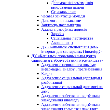
Дапаможнікі сем'ям, якія
выхоўваюць дзяцей
Страхавы стаж
Часавая занятасць моладзі
Дапамога на пахаванне
Занятасць насельніцтва
Аддзел працоўных адносін
Заробак
Сацыяльнае партнёрства
Ахова працы
ДУ «Капыльскі спецыяльны дом-
інтэрнат для састарэлых і інвалідаў»
ДУ «Капыльскі тэрытарыяльны цэнтр
сацыяльнага абслугоўвання насельніцтва»
Аддзяленне першаснага прыёму,
інфармацыі, аналізу і прагназавання
Кадры
Аддзяленне сацыяльнай адаптацыі і
рэабілітацыі
Аддзяленне сацыяльнай дапамогі на
даму
Аддзяленне забеспячэння дзённага
знаходжання інвалідаў
Аддзяленне забеспячэння дзённага
знаходжання грамадзян пажылога