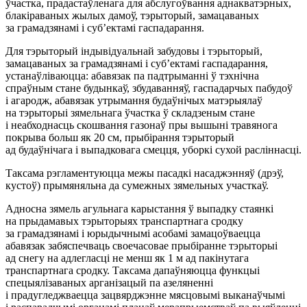
ўчастка, прадастаўленага для абслугоўвання аднакватэрных,
блакіраваных жылых дамоў, тэрыторый, замацаваных
за грамадзянамі і суб’ектамі гаспадарання.
Для тэрыторый індывідуальнай забудовы і тэрыторый,
замацаваных за грамадзянамі і суб’ектамі гаспадарання,
устанаўліваюцца: абавязак па падтрыманні ў тэхнічна
спраўным стане будынкаў, збудаванняў, гаспадарчых пабудоў
і агародж, абавязак утрымання будаўнічых матэрыялаў
на тэрыторыі зямельнага ўчастка ў складзеным стане
і неабходнасць скошвання газонаў пры вышыні травянога
покрыва больш як 20 см, прыбірання тэрыторый
ад будаўнічага і выпадковага смецця, уборкі сухой расліннасці.
Таксама рэгламентуюцца межы пасадкі насаджэнняў (дрэў,
кустоў) прымяняльна да сумежных зямельных участкаў.
Адносна зямель агульнага карыстання ў выпадку стаянкі
на прыдамавых тэрыторыях транспартнага сродку
за грамадзянамі і юрыдычнымі асобамі замацоўваецца
абавязак забяспечваць своечасовае прыбіранне тэрыторыі
ад снегу на адлегласці не менш як 1 м ад пакінутага
транспартнага сродку. Таксама дапаўняюцца функцыі
спецыялізаваных арганізацый па азеляненні
і прадугледжваецца зацвярджэнне мясцовымі выканаўчымі