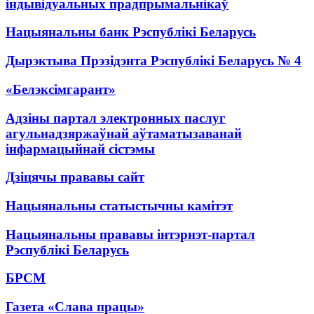
індывідуальных прадпрымальнікаў
Нацыянальны банк Рэспублікі Беларусь
Дырэктыва Прэзідэнта Рэспублікі Беларусь № 4
«Белэксімгарант»
Адзіны партал электронных паслуг
агульнадзяржаўнай аўтаматызаванай
інфармацыйнай сістэмы
Дзіцячы прававы сайт
Нацыянальны статыстычны камітэт
Нацыянальны прававы інтэрнэт-партал
Рэспублікі Беларусь
БРСМ
Газета «Слава працы»