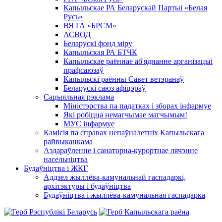
Капыльскае РА Беларускай Партыі «Белая
Русь»
ВЯ ГА «БРСМ»
АСВОД
Беларускі фонд міру
Капыльская РА БТЧК
Капыльскае раённае аб'яднанне арганізацыі
прафсаюзаў
Капыльскі раённы Савет ветэранаў
Беларускі саюз афіцэраў
Сацыяльная рэклама
Міністэрства па падатках і зборах інфармуе
Які робіцца немагчымае магчымым!
МУС інфармуе
Камісія па справах непаўналетніх Капыльскага
райвыканкама
Аздараўленне і санаторна-курортнае лячэнне
насельніцтва
Будаўніцтва і ЖКГ
Аддзел жыллёва-камунальнай гаспадаркі,
архітэктуры і будаўніцтва
Будаўніцтва і жыллёва-камунальная гаспадарка