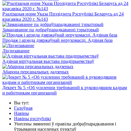
Рэалізацыя норм Указа Прэзідэнта Рэспублікі Беларусь ад 24
красавіка 2020 г. №143
Замацаванне па добраўпарадкаванні тэрыторый
Продаж і арэнда дзяржаўнай нерухомасці. Адзіная база
Ліцэнзаванне
Адзіная віртуальная выстава прадпрыемстваў
Абарона персанальных дадзеных
Декрет № 5 «Об усилении требований к руководящим кадрам
и работникам организаций
Вы тут:
Галоўная
Навіны
Навіны рэспублікі
Унесены змяненні ў правілы добраўпарадкавання і
ўтрымання населеных пунктаў