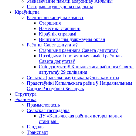
Увекавечанне памяці абаронцаў Айчыны
Гісторыка-культурная спадчына
Кіраўніцтва
Раённы выканаўчы камітэт
Старшыня
Намеснікі старшыні
Кіраўнік справамі
Вышэйстаячы дзяржаўны орган
Раённы Савет дэпутатаў
Старшыня раённага Савета дэпутатаў
Прэзідыум і пастаянныя камісіі раённага
Савета дэпутатаў
Спіс дэпутатаў Капыльскага раённага Савета
дэпутатаў 29 склікання
Сельскія (пасялковыя) выканаўчыя камітэты
Прадстаўнікі Капыльскага раёна ў Нацыянальным
Сходзе Рэспублікі Беларусь
Структура
Эканоміка
Прамысловасць
Сельская гаспадарка
ДУ «Капыльская раённая ветэрынарная
станцыя»
Гандаль
Транспарт