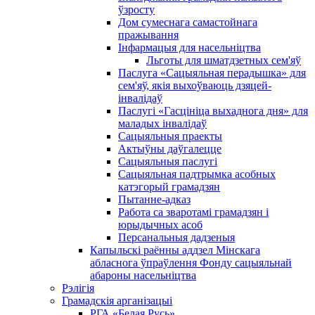
ўзросту
Дом сумеснага самастойнага
пражывання
Інфармацыя для насельніцтва
Льготы для шматдзетных сем'яў
Паслуга «Сацыяльная перадышка» для
сем'яў, якія выхоўваюць дзяцей-
інвалідаў
Паслугі «Гасцініца выхаднога дня» для
маладых інвалідаў
Сацыяльныя праекты
Актыўны даўгалецце
Сацыяльныя паслугі
Сацыяльная падтрымка асобных
катэгорый грамадзян
Пытанне-адказ
Работа са зваротамі грамадзян і
юрыдычных асоб
Персанальныя дадзеныя
Капыльскі раённы аддзел Мінскага
абласнога ўпраўлення Фонду сацыяльнай
абароны насельніцтва
Рэлігія
Грамадскія арганізацыі
РГА «Белая Русь»