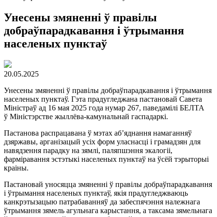
Унесены змяненні ў правілы
добраўпарадкавання і ўтрымання
населеных пунктаў
20.05.2025
Унесены змяненні ў правілы добраўпарадкавання і ўтрымання
населеных пунктаў. Гэта прадугледжана пастановай Савета
Міністраў ад 16 мая 2025 года нумар 267, паведамілі БЕЛТА
ў Міністэрстве жыллёва-камунальнай гаспадаркі.
Пастанова распрацавана ў мэтах аб’яднання намаганняў
дзяржавы, арганізацый усіх форм уласнасці і грамадзян для
навядзення парадку на зямлі, паляпшэння экалогіі,
фарміравання эстэтыкі населеных пунктаў на ўсёй тэрыторыі
краіны.
Пастановай уносяцца змяненні ў правілы добраўпарадкавання
і ўтрымання населеных пунктаў, якія прадугледжваюць
канкрэтызацыю патрабаванняў да забеспячэння належнага
ўтрымання зямель агульнага карыстання, а таксама зямельнага