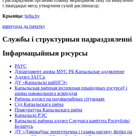
і распарадчымі органамі планаў мерапрыемстваў па выяўленні
і ліквідацыі месц утварэння сухой расліннасці.
Крыніца:
belta.by
вярнуцца да пачатку
Службы і структурныя падраздзяленні
Інфармацыйныя рэсурсы
РАУС
Дэпартамент аховы МУС РБ Капыльскае аддзяленне
Аддзел ЗАГСа
ДУ «Капыльскі райЦГЭ»
Капыльская раённая інспекцыя прыродных рэсурсаў і
аховы навакольнага асяроддзя
Раённы аддзел па надзвычайных сітуацыях
Суд Капыльскага раёна
Пракуратура Капыльскага раёна
Капыльскі РЭС
Капыльскі раённы аддзел Следчага камітэта Рэспублікі
Беларусь
ДУ «Дзяржаўны энергетычны і газавы нагляд» філіял па