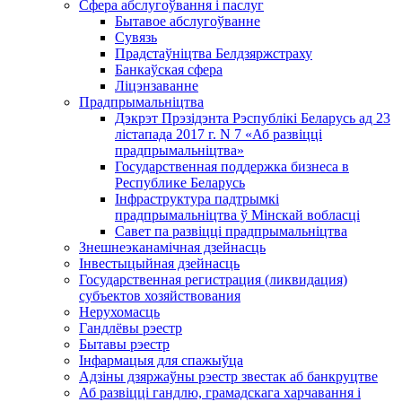
Сфера абслугоўвання і паслуг
Бытавое абслугоўванне
Сувязь
Прадстаўніцтва Белдзяржстраху
Банкаўская сфера
Ліцэнзаванне
Прадпрымальніцтва
Дэкрэт Прэзідэнта Рэспублікі Беларусь ад 23
лістапада 2017 г. N 7 «Аб развіцці
прадпрымальніцтва»
Государственная поддержка бизнеса в
Республике Беларусь
Інфраструктура падтрымкі
прадпрымальніцтва ў Мінскай вобласці
Савет па развіцці прадпрымальніцтва
Знешнеэканамічная дзейнасць
Інвестыцыйная дзейнасць
Государственная регистрация (ликвидация)
субъектов хозяйствования
Нерухомасць
Гандлёвы рэестр
Бытавы рэестр
Інфармацыя для спажыўца
Адзіны дзяржаўны рэестр звестак аб банкруцтве
Аб развіцці гандлю, грамадскага харчавання і