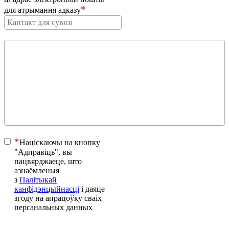
для атрымання адказу
Націскаючы на ​​кнопку
"Адправіць", вы
пацвярджаеце, што
азнаёмленыя
з
Палітыкай
канфідэнцыйнасці
і даяце
згоду на апрацоўку сваіх
персанальных данных