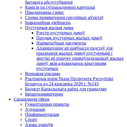
бытавога абслугоўвання
Камісія па супрацьдзеянні карупцыі
Прыдарожны сэрвіс
Схемы размяшчэння гандлёвых аб'ектаў
Інавацыйная дзейнасць
Пустуючыя жылыя дамы
Рэестр пустуючых дамоў
Продаж пустуючых жылых дамоў
Нарматыўныя дакументы
Апавяшчэнне аб наяўнасці падстаў для
прызнання жылых дамоў пустуючымі і
звесткі аб пошуку праваўладальнікаў жылых
дамоў, якія адпавядаюць крытэрыям
пустуючых
Вонкавая рэклама
Рэалізацыя норм Указа Прэзідэнта Рэспублікі
Беларусь ад 24 красавіка 2020 г. №143
Бюджэт Капыльскага раёна для грамадзян
Імпартазамяшчэнне
Сацыяльная сфера
Гуманітарныя праекты
Адукацыя
Прафарыентацыя
Спорт
Ахова здароўя