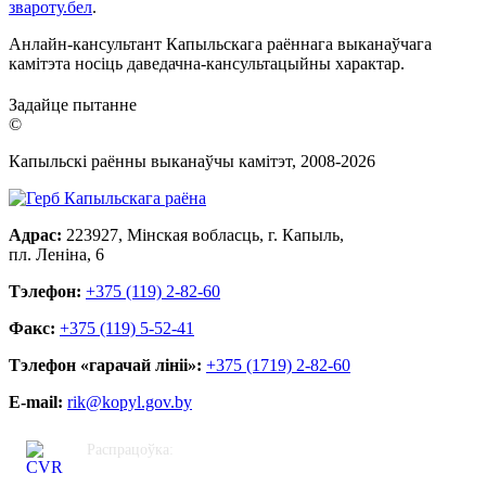
звароту.бел
.
Анлайн-кансультант Капыльскага раённага выканаўчага
камітэта носіць даведачна-кансультацыйны характар.
Задайце пытанне
©
Капыльскі раённы выканаўчы камітэт, 2008-
2026
Адрас:
223927, Мінская вобласць, г. Капыль,
пл. Леніна, 6
Тэлефон:
+375 (119) 2-82-60
Факс:
+375 (119) 5-52-41
Тэлефон «гарачай лініі»:
+375 (1719) 2-82-60
E-mail:
rik@kopyl.gov.by
Распрацоўка:
ЦВР «Кастрычніцкі»