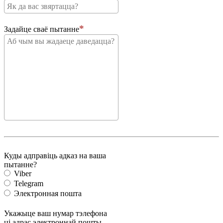
Задайце сваё пытанне
Куды адправіць адказ на ваша
пытанне?
Viber
Telegram
Электронная пошта
Укажыце ваш нумар тэлефона
ці адрас электроннай пошты