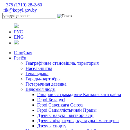
+375 (1719) 28-2-60
rik@kopyl.gov.by
РУС
ENG
Галоўная
Рэгіён
Геаграфічнае становішча, тэрыторыя
Насельніцтва
Геральдыка
Гарады-партнёры
Гістарычная даведка
Вядомыя людзі
Ганаровыя грамадзяне Капыльскага раёна
Героі Беларусі
Героі Савецкага Саюза
Героі Сацыялістычнай Працы
Дзеячы навукі і вытворчасці
Дзеячы літаратуры, культуры і мастацтва
Дзеячы спорту