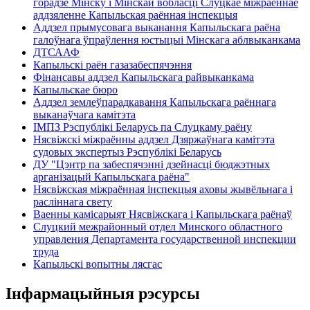
горадзе Мінску і Мінскай вобласці Слуцкае міжраённае
аддзяленне Капыльская раённая інспекцыя
Аддзел прымусовага выканання Капыльскага раёна
галоўнага ўпраўлення юстыцыі Мінскага аблвыканкама
ДТСААФ
Капыльскі раён газазабеспячэння
Фінансавы аддзел Капыльскага райвыканкама
Капыльскае бюро
Аддзел землеўпарадкавання Капыльскага раённага
выканаўчага камітэта
ІМПЗ Рэспублікі Беларусь па Слуцкаму раёну
Нясвіжскі міжраённы аддзел Дзяржаўнага камітэта
судовых экспертыз Рэспублікі Беларусь
ДУ "Цэнтр па забеспячэнні дзейнасці бюджэтных
арганізацый Капыльскага раёна"
Нясвіжская міжраённая інспекцыя аховы жывёльнага і
расліннага свету
Ваенны камісарыят Нясвіжскага і Капыльскага раёнаў
Слуцкий межрайонный отдел Минского областного
управления Департамента государственной инспекции
труда
Капыльскі вопытны лясгас
Інфармацыйныя рэсурсы