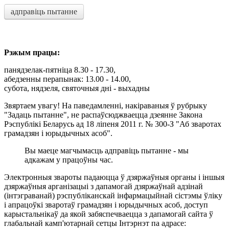
адправіць пытанне
Рэжым працы:
панядзелак-пятніца 8.30 - 17.30,
абедзенны перапынак: 13.00 - 14.00,
субота, нядзеля, святочныя дні - выхадны
Звяртаем увагу! На паведамленні, накіраваныя ў рубрыку
"Задаць пытанне", не распаўсюджваецца дзеянне Закона
Рэспублікі Беларусь ад 18 ліпеня 2011 г. № 300-З "Аб зваротах
грамадзян і юрыдычных асоб".
Вы маеце магчымасць адправіць пытанне - мы
адкажам у працоўны час.
Электронныя звароты падаюцца ў дзяржаўныя органы і іншыя
дзяржаўныя арганізацыі з дапамогай дзяржаўнай адзінай
(інтэграванай) рэспубліканскай інфармацыйнай сістэмы ўліку
і апрацоўкі зваротаў грамадзян і юрыдычных асоб, доступ
карыстальнікаў да якой забяспечваецца з дапамогай сайта ў
глабальнай камп'ютарнай сетцы Інтэрнэт па адрасе: