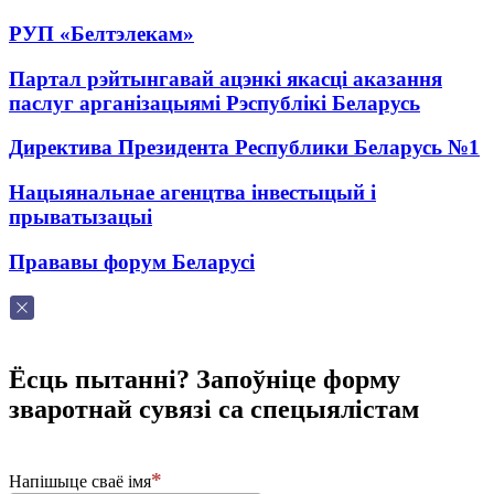
РУП «Белтэлекам»
Партал рэйтынгавай ацэнкі якасці аказання
паслуг арганізацыямі Рэспублікі Беларусь
Директива Президента Республики Беларусь №1
Нацыянальнае агенцтва інвестыцый і
прыватызацыі
Прававы форум Беларусі
Ёсць пытанні? Запоўніце форму
зваротнай сувязі са спецыялістам
Напішыце сваё імя