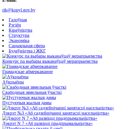
E-mail:
rik@kopyl.gov.by
Галоўная
Рэгіён
Кіраўніцтва
Структура
Эканоміка
Сацыяльная сфера
Будаўніцтва і ЖКГ
Конкурс па выбары выканаўцаў мерапрыемства
Грамадскае абмеркаванне
Аўкцыёны
Свабодныя зямельныя ўчасткі
Пустуючыя жылыя дамы
Дэкрэт №3 «Аб садзейнічанні занятасці насельніцтва»
Дэкрэт N 7 «Аб развіцці прадпрымальніцтва»