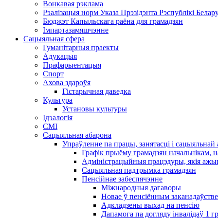
Вонкавая рэклама
Рэалізацыя норм Указа Прэзідэнта Рэспублікі Белару
Бюджэт Капыльскага раёна для грамадзян
Імпартазамяшчэнне
Сацыяльная сфера
Гуманітарныя праекты
Адукацыя
Прафарыентацыя
Спорт
Ахова здароўя
Гістарычная даведка
Культура
Установы культуры
Ідэалогія
СМІ
Сацыяльная абарона
Упраўленне па працы, занятасці і сацыяльна
Графік прыёму грамадзян начальнікам, н
Адміністрацыйныя працэдуры, якія ажыц
Сацыяльная падтрымка грамадзян
Пенсійнае забеспячэнне
Міжнародныя дагаворы
Новае ў пенсіённым заканадаўстве
Адкладзены выхад на пенсію
Дапамога па догляду інвалідаў 1 ​