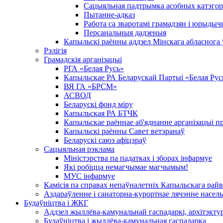
Сацыяльная падтрымка асобных катэгор
Пытанне-адказ
Работа са зваротамі грамадзян і юрыдыч
Персанальныя дадзеныя
Капыльскі раённы аддзел Мінскага абласнога
Рэлігія
Грамадскія арганізацыі
РГА «Белая Русь»
Капыльскае РА Беларускай Партыі «Белая Рус
ВЯ ГА «БРСМ»
АСВОД
Беларускі фонд міру
Капыльская РА БТЧК
Капыльскае раённае аб'яднанне арганізацыі п
Капыльскі раённы Савет ветэранаў
Беларускі саюз афіцэраў
Сацыяльная рэклама
Міністэрства па падатках і зборах інфармуе
Які робіцца немагчымае магчымым!
МУС інфармуе
Камісія па справах непаўналетніх Капыльскага рай
Аздараўленне і санаторна-курортнае лячэнне насель
Будаўніцтва і ЖКГ
Аддзел жыллёва-камунальнай гаспадаркі, архітэктур
Будаўніцтва і жыллёва-камунальная гаспадарка