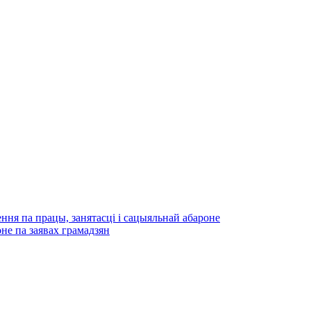
ння па працы, занятасці і сацыяльнай абароне
не па заявах грамадзян