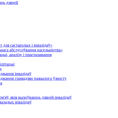
юць дзяцей
 для састарэлых і інвалідаў»
нага абслугоўвання насельніцтва»
ыі, аналізу і прагназавання
ілітацыі
у
оджання інвалідаў
оджання грамадзян пажылога ўзросту
ня
'яў, якія выхоўваюць дзяцей-інвалідаў
маладых інвалідаў