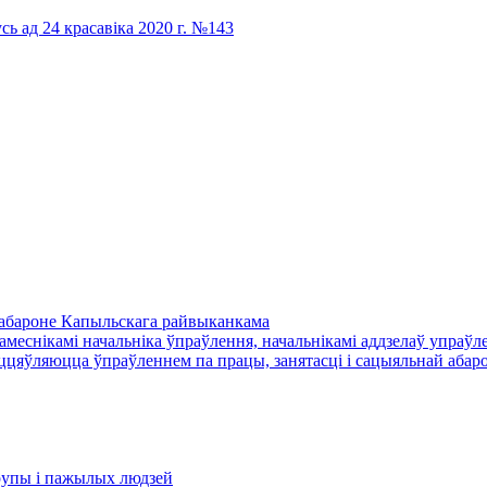
сь ад 24 красавіка 2020 г. №143
й абароне Капыльскага райвыканкама
амеснікамі начальніка ўпраўлення, начальнікамі аддзелаў упраўле
цяўляюцца ўпраўленнем па працы, занятасці і сацыяльнай абаро
​групы і пажылых людзей