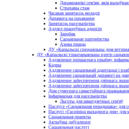
Дапаможнікі сем'ям, якія выхоўва
Страхавы стаж
Часавая занятасць моладзі
Дапамога на пахаванне
Занятасць насельніцтва
Аддзел працоўных адносін
Заробак
Сацыяльнае партнёрства
Ахова працы
ДУ «Капыльскі спецыяльны дом-інтэрнат
ДУ «Капыльскі тэрытарыяльны цэнтр сацыяль
Аддзяленне першаснага прыёму, інфармац
Кадры
Аддзяленне сацыяльнай адаптацыі і рэаб
Аддзяленне сацыяльнай дапамогі на дам
Аддзяленне забеспячэння дзённага знах
Аддзяленне забеспячэння дзённага знах
Дом сумеснага самастойнага пражыван
Інфармацыя для насельніцтва
Льготы для шматдзетных сем'яў
Паслуга «Сацыяльная перадышка» для сем
Паслугі «Гасцініца выхаднога дня» для 
Сацыяльныя праекты
Актыўны даўгалецце
Сацыяльныя паслугі