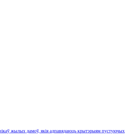
ьнікаў жылых дамоў, якія адпавядаюць крытэрыям пустуючых