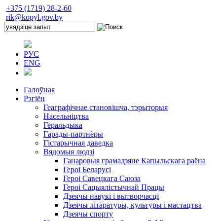
+375 (1719) 28-2-60
rik@kopyl.gov.by
РУС
ENG
Галоўная
Рэгіён
Геаграфічнае становішча, тэрыторыя
Насельніцтва
Геральдыка
Гарады-партнёры
Гістарычная даведка
Вядомыя людзі
Ганаровыя грамадзяне Капыльскага раёна
Героі Беларусі
Героі Савецкага Саюза
Героі Сацыялістычнай Працы
Дзеячы навукі і вытворчасці
Дзеячы літаратуры, культуры і мастацтва
Дзеячы спорту