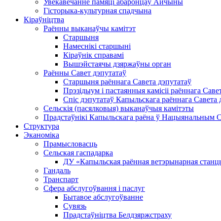
Увекавечанне памяці абаронцаў Айчыны
Гісторыка-культурная спадчына
Кіраўніцтва
Раённы выканаўчы камітэт
Старшыня
Намеснікі старшыні
Кіраўнік справамі
Вышэйстаячы дзяржаўны орган
Раённы Савет дэпутатаў
Старшыня раённага Савета дэпутатаў
Прэзідыум і пастаянныя камісіі раённага Саве
Спіс дэпутатаў Капыльскага раённага Савета 
Сельскія (пасялковыя) выканаўчыя камітэты
Прадстаўнікі Капыльскага раёна ў Нацыянальным Сх
Структура
Эканоміка
Прамысловасць
Сельская гаспадарка
ДУ «Капыльская раённая ветэрынарная станц
Гандаль
Транспарт
Сфера абслугоўвання і паслуг
Бытавое абслугоўванне
Сувязь
Прадстаўніцтва Белдзяржстраху