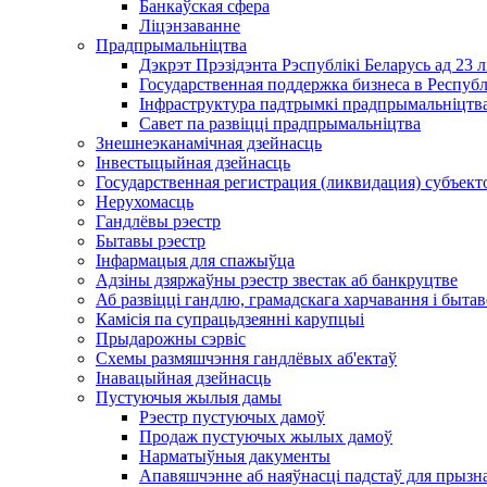
Банкаўская сфера
Ліцэнзаванне
Прадпрымальніцтва
Дэкрэт Прэзідэнта Рэспублікі Беларусь ад 23 
Государственная поддержка бизнеса в Респуб
Інфраструктура падтрымкі прадпрымальніцтва
Савет па развіцці прадпрымальніцтва
Знешнеэканамічная дзейнасць
Інвестыцыйная дзейнасць
Государственная регистрация (ликвидация) субъект
Нерухомасць
Гандлёвы рэестр
Бытавы рэестр
Інфармацыя для спажыўца
Адзіны дзяржаўны рэестр звестак аб банкруцтве
Аб развіцці гандлю, грамадскага харчавання і быта
Камісія па супрацьдзеянні карупцыі
Прыдарожны сэрвіс
Схемы размяшчэння гандлёвых аб'ектаў
Інавацыйная дзейнасць
Пустуючыя жылыя дамы
Рэестр пустуючых дамоў
Продаж пустуючых жылых дамоў
Нарматыўныя дакументы
Апавяшчэнне аб наяўнасці падстаў для прызн