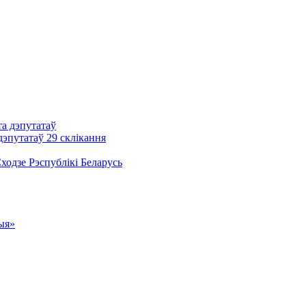
та дэпутатаў
дэпутатаў 29 склікання
одзе Рэспублікі Беларусь
ыя»