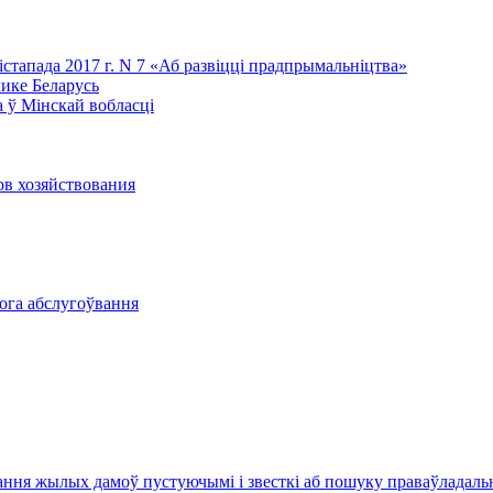
лістапада 2017 г. N 7 «Аб развіцці прадпрымальніцтва»
лике Беларусь
 ў Мінскай вобласці
ов хозяйствования
вога абслугоўвання
ання жылых дамоў пустуючымі і звесткі аб пошуку праваўладал