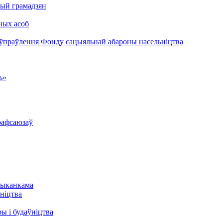
ый грамадзян
ных асоб
 ўпраўлення Фонду сацыяльнай абароны насельніцтва
ь»
рафсаюзаў
выканкама
ніцтва
ы і будаўніцтва