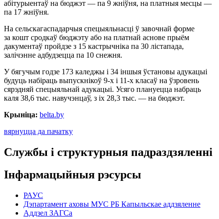
абітурыентаў на бюджэт — па 9 жніўня, на платныя месцы —
па 17 жніўня.
На сельскагаспадарчыя спецыяльнасці ў завочнай форме
за кошт сродкаў бюджэту або на платнай аснове прыём
дакументаў пройдзе з 15 кастрычніка па 30 лістапада,
залічэнне адбудзецца па 10 снежня.
У бягучым годзе 173 каледжы і 34 іншыя ўстановы адукацыі
будуць набіраць выпускнікоў 9-х і 11-х класаў на ўзровень
сярэдняй спецыяльнай адукацыі. Усяго плануецца набраць
каля 38,6 тыс. навучэнцаў, з іх 28,3 тыс. — на бюджэт.
Крыніца:
belta.by
вярнуцца да пачатку
Службы і структурныя падраздзяленні
Інфармацыйныя рэсурсы
РАУС
Дэпартамент аховы МУС РБ Капыльскае аддзяленне
Аддзел ЗАГСа