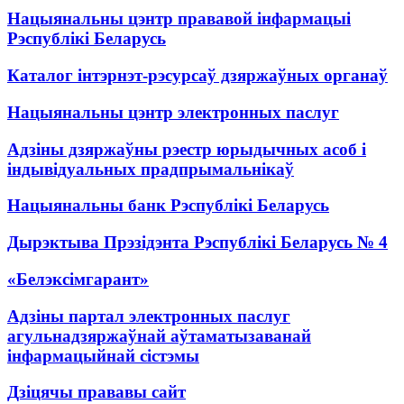
Нацыянальны цэнтр прававой інфармацыі
Рэспублікі Беларусь
Каталог інтэрнэт-рэсурсаў дзяржаўных органаў
Нацыянальны цэнтр электронных паслуг
Адзіны дзяржаўны рэестр юрыдычных асоб і
індывідуальных прадпрымальнікаў
Нацыянальны банк Рэспублікі Беларусь
Дырэктыва Прэзідэнта Рэспублікі Беларусь № 4
«Белэксімгарант»
Адзіны партал электронных паслуг
агульнадзяржаўнай аўтаматызаванай
інфармацыйнай сістэмы
Дзіцячы прававы сайт