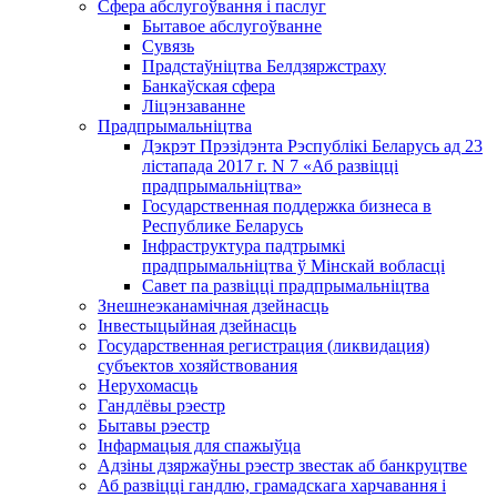
Сфера абслугоўвання і паслуг
Бытавое абслугоўванне
Сувязь
Прадстаўніцтва Белдзяржстраху
Банкаўская сфера
Ліцэнзаванне
Прадпрымальніцтва
Дэкрэт Прэзідэнта Рэспублікі Беларусь ад 23
лістапада 2017 г. N 7 «Аб развіцці
прадпрымальніцтва»
Государственная поддержка бизнеса в
Республике Беларусь
Інфраструктура падтрымкі
прадпрымальніцтва ў Мінскай вобласці
Савет па развіцці прадпрымальніцтва
Знешнеэканамічная дзейнасць
Інвестыцыйная дзейнасць
Государственная регистрация (ликвидация)
субъектов хозяйствования
Нерухомасць
Гандлёвы рэестр
Бытавы рэестр
Інфармацыя для спажыўца
Адзіны дзяржаўны рэестр звестак аб банкруцтве
Аб развіцці гандлю, грамадскага харчавання і