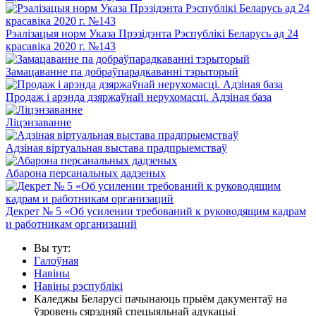
Рэалізацыя норм Указа Прэзідэнта Рэспублікі Беларусь ад 24
красавіка 2020 г. №143
Замацаванне па добраўпарадкаванні тэрыторый
Продаж і арэнда дзяржаўнай нерухомасці. Адзіная база
Ліцэнзаванне
Адзіная віртуальная выстава прадпрыемстваў
Абарона персанальных дадзеных
Декрет № 5 «Об усилении требований к руководящим кадрам
и работникам организаций
Вы тут:
Галоўная
Навіны
Навіны рэспублікі
Каледжы Беларусі пачынаюць прыём дакументаў на
ўзровень сярэдняй спецыяльнай адукацыі