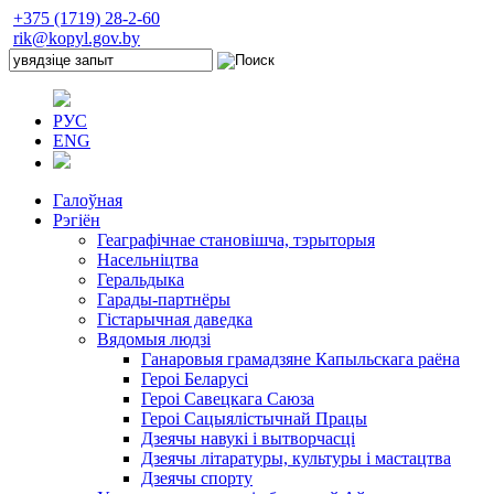
+375 (1719) 28-2-60
rik@kopyl.gov.by
РУС
ENG
Галоўная
Рэгіён
Геаграфічнае становішча, тэрыторыя
Насельніцтва
Геральдыка
Гарады-партнёры
Гістарычная даведка
Вядомыя людзі
Ганаровыя грамадзяне Капыльскага раёна
Героі Беларусі
Героі Савецкага Саюза
Героі Сацыялістычнай Працы
Дзеячы навукі і вытворчасці
Дзеячы літаратуры, культуры і мастацтва
Дзеячы спорту