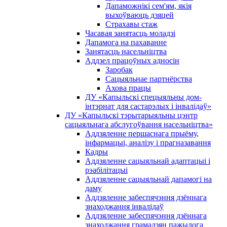
Дапаможнікі сем'ям, якія
выхоўваюць дзяцей
Страхавы стаж
Часавая занятасць моладзі
Дапамога на пахаванне
Занятасць насельніцтва
Аддзел працоўных адносін
Заробак
Сацыяльнае партнёрства
Ахова працы
ДУ «Капыльскі спецыяльны дом-
інтэрнат для састарэлых і інвалідаў»
ДУ «Капыльскі тэрытарыяльны цэнтр
сацыяльнага абслугоўвання насельніцтва»
Аддзяленне першаснага прыёму,
інфармацыі, аналізу і прагназавання
Кадры
Аддзяленне сацыяльнай адаптацыі і
рэабілітацыі
Аддзяленне сацыяльнай дапамогі на
даму
Аддзяленне забеспячэння дзённага
знаходжання інвалідаў
Аддзяленне забеспячэння дзённага
знаходжання грамадзян пажылога