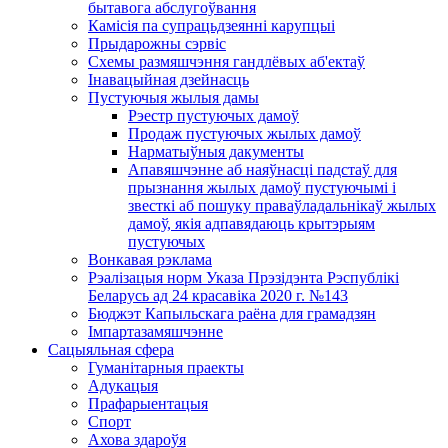
бытавога абслугоўвання
Камісія па супрацьдзеянні карупцыі
Прыдарожны сэрвіс
Схемы размяшчэння гандлёвых аб'ектаў
Інавацыйная дзейнасць
Пустуючыя жылыя дамы
Рэестр пустуючых дамоў
Продаж пустуючых жылых дамоў
Нарматыўныя дакументы
Апавяшчэнне аб наяўнасці падстаў для
прызнання жылых дамоў пустуючымі і
звесткі аб пошуку праваўладальнікаў жылых
дамоў, якія адпавядаюць крытэрыям
пустуючых
Вонкавая рэклама
Рэалізацыя норм Указа Прэзідэнта Рэспублікі
Беларусь ад 24 красавіка 2020 г. №143
Бюджэт Капыльскага раёна для грамадзян
Імпартазамяшчэнне
Сацыяльная сфера
Гуманітарныя праекты
Адукацыя
Прафарыентацыя
Спорт
Ахова здароўя