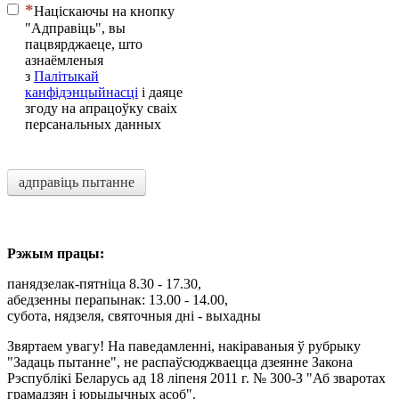
Націскаючы на ​​кнопку
"Адправіць", вы
пацвярджаеце, што
азнаёмленыя
з
Палітыкай
канфідэнцыйнасці
і даяце
згоду на апрацоўку сваіх
персанальных данных
адправіць пытанне
Рэжым працы:
панядзелак-пятніца 8.30 - 17.30,
абедзенны перапынак: 13.00 - 14.00,
субота, нядзеля, святочныя дні - выхадны
Звяртаем увагу! На паведамленні, накіраваныя ў рубрыку
"Задаць пытанне", не распаўсюджваецца дзеянне Закона
Рэспублікі Беларусь ад 18 ліпеня 2011 г. № 300-З "Аб зваротах
грамадзян і юрыдычных асоб".