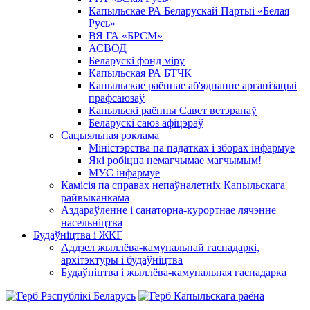
Капыльскае РА Беларускай Партыі «Белая
Русь»
ВЯ ГА «БРСМ»
АСВОД
Беларускі фонд міру
Капыльская РА БТЧК
Капыльскае раённае аб'яднанне арганізацыі
прафсаюзаў
Капыльскі раённы Савет ветэранаў
Беларускі саюз афіцэраў
Сацыяльная рэклама
Міністэрства па падатках і зборах інфармуе
Які робіцца немагчымае магчымым!
МУС інфармуе
Камісія па справах непаўналетніх Капыльскага
райвыканкама
Аздараўленне і санаторна-курортнае лячэнне
насельніцтва
Будаўніцтва і ЖКГ
Аддзел жыллёва-камунальнай гаспадаркі,
архітэктуры і будаўніцтва
Будаўніцтва і жыллёва-камунальная гаспадарка