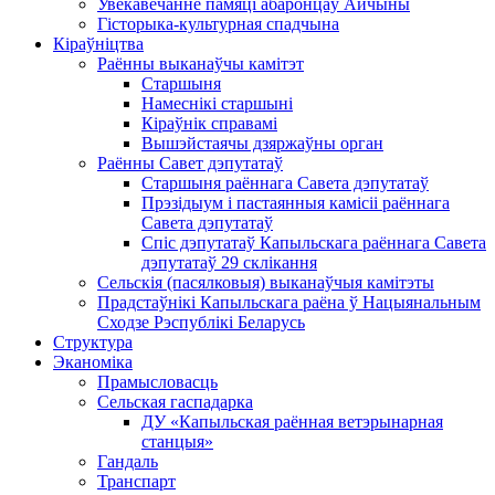
Увекавечанне памяці абаронцаў Айчыны
Гісторыка-культурная спадчына
Кіраўніцтва
Раённы выканаўчы камітэт
Старшыня
Намеснікі старшыні
Кіраўнік справамі
Вышэйстаячы дзяржаўны орган
Раённы Савет дэпутатаў
Старшыня раённага Савета дэпутатаў
Прэзідыум і пастаянныя камісіі раённага
Савета дэпутатаў
Спіс дэпутатаў Капыльскага раённага Савета
дэпутатаў 29 склікання
Сельскія (пасялковыя) выканаўчыя камітэты
Прадстаўнікі Капыльскага раёна ў Нацыянальным
Сходзе Рэспублікі Беларусь
Структура
Эканоміка
Прамысловасць
Сельская гаспадарка
ДУ «Капыльская раённая ветэрынарная
станцыя»
Гандаль
Транспарт