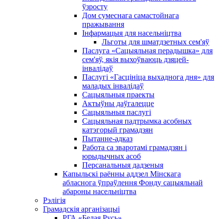
ўзросту
Дом сумеснага самастойнага
пражывання
Інфармацыя для насельніцтва
Льготы для шматдзетных сем'яў
Паслуга «Сацыяльная перадышка» для
сем'яў, якія выхоўваюць дзяцей-
інвалідаў
Паслугі «Гасцініца выхаднога дня» для
маладых інвалідаў
Сацыяльныя праекты
Актыўны даўгалецце
Сацыяльныя паслугі
Сацыяльная падтрымка асобных
катэгорый грамадзян
Пытанне-адказ
Работа са зваротамі грамадзян і
юрыдычных асоб
Персанальныя дадзеныя
Капыльскі раённы аддзел Мінскага
абласнога ўпраўлення Фонду сацыяльнай
абароны насельніцтва
Рэлігія
Грамадскія арганізацыі
РГА «Белая Русь»