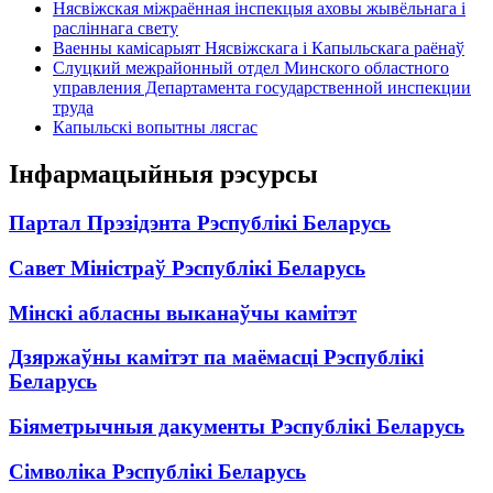
Нясвіжская міжраённая інспекцыя аховы жывёльнага і
расліннага свету
Ваенны камісарыят Нясвіжскага і Капыльскага раёнаў
Слуцкий межрайонный отдел Минского областного
управления Департамента государственной инспекции
труда
Капыльскі вопытны лясгас
Інфармацыйныя рэсурсы
Партал Прэзідэнта Рэспублікі Беларусь
Савет Міністраў Рэспублікі Беларусь
Мінскі абласны выканаўчы камітэт
Дзяржаўны камітэт па маёмасці Рэспублікі
Беларусь
Біяметрычныя дакументы Рэспублікі Беларусь
Сімволіка Рэспублікі Беларусь