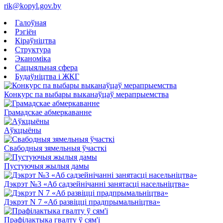
rik@kopyl.gov.by
Галоўная
Рэгіён
Кіраўніцтва
Структура
Эканоміка
Сацыяльная сфера
Будаўніцтва і ЖКГ
Конкурс па выбары выканаўцаў мерапрыемства
Грамадскае абмеркаванне
Аўкцыёны
Свабодныя зямельныя ўчасткі
Пустуючыя жылыя дамы
Дэкрэт №3 «Аб садзейнічанні занятасці насельніцтва»
Дэкрэт N 7 «Аб развіцці прадпрымальніцтва»
Прафілактыка гвалту ў сям'і