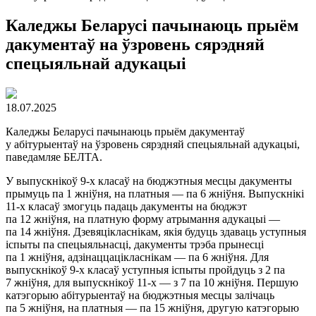
Каледжы Беларусі пачынаюць прыём
дакументаў на ўзровень сярэдняй
спецыяльнай адукацыі
18.07.2025
Каледжы Беларусі пачынаюць прыём дакументаў
у абітурыентаў на ўзровень сярэдняй спецыяльнай адукацыі,
паведамляе БЕЛТА.
У выпускнікоў 9-х класаў на бюджэтныя месцы дакументы
прымуць па 1 жніўня, на платныя — па 6 жніўня. Выпускнікі
11-х класаў змогуць падаць дакументы на бюджэт
па 12 жніўня, на платную форму атрымання адукацыі —
па 14 жніўня. Дзевяцікласнікам, якія будуць здаваць уступныя
іспыты па спецыяльнасці, дакументы трэба прынесці
па 1 жніўня, адзінаццацікласнікам — па 6 жніўня. Для
выпускнікоў 9-х класаў уступныя іспыты пройдуць з 2 па
7 жніўня, для выпускнікоў 11-х — з 7 па 10 жніўня. Першую
катэгорыю абітурыентаў на бюджэтныя месцы залічаць
па 5 жніўня, на платныя — па 15 жніўня, другую катэгорыю