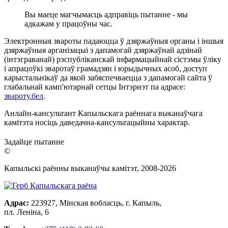
Вы маеце магчымасць адправіць пытанне - мы
адкажам у працоўны час.
Электронныя звароты падаюцца ў дзяржаўныя органы і іншыя
дзяржаўныя арганізацыі з дапамогай дзяржаўнай адзінай
(інтэграванай) рэспубліканскай інфармацыйнай сістэмы ўліку
і апрацоўкі зваротаў грамадзян і юрыдычных асоб, доступ
карыстальнікаў да якой забяспечваецца з дапамогай сайта ў
глабальнай камп'ютарнай сетцы Інтэрнэт па адрасе:
звароту.бел
.
Анлайн-кансультант Капыльскага раённага выканаўчага
камітэта носіць даведачна-кансультацыйны характар.
Задайце пытанне
©
Капыльскі раённы выканаўчы камітэт, 2008-
2026
Адрас:
223927, Мінская вобласць, г. Капыль,
пл. Леніна, 6