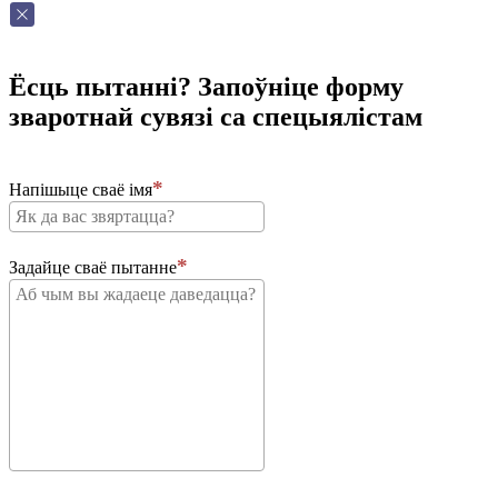
Ёсць пытанні? Запоўніце форму
зваротнай сувязі са спецыялістам
Напішыце сваё імя
Задайце сваё пытанне