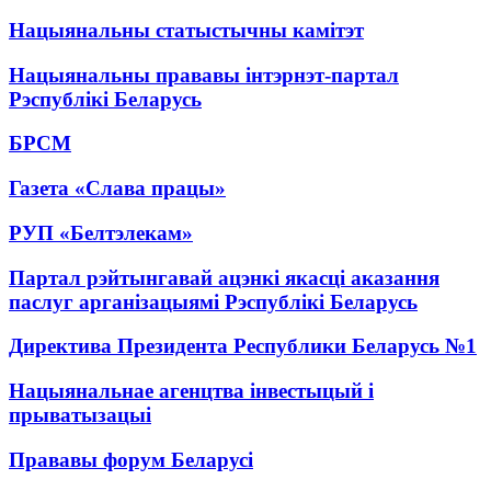
Нацыянальны статыстычны камітэт
Нацыянальны прававы інтэрнэт-партал
Рэспублікі Беларусь
БРСМ
Газета «Слава працы»
РУП «Белтэлекам»
Партал рэйтынгавай ацэнкі якасці аказання
паслуг арганізацыямі Рэспублікі Беларусь
Директива Президента Республики Беларусь №1
Нацыянальнае агенцтва інвестыцый і
прыватызацыі
Прававы форум Беларусі