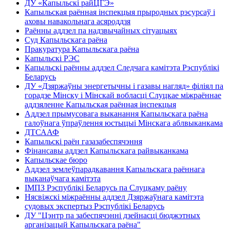
ДУ «Капыльскі райЦГЭ»
Капыльская раённая інспекцыя прыродных рэсурсаў і
аховы навакольнага асяроддзя
Раённы аддзел па надзвычайных сітуацыях
Суд Капыльскага раёна
Пракуратура Капыльскага раёна
Капыльскі РЭС
Капыльскі раённы аддзел Следчага камітэта Рэспублікі
Беларусь
ДУ «Дзяржаўны энергетычны і газавы нагляд» філіял па
горадзе Мінску і Мінскай вобласці Слуцкае міжраённае
аддзяленне Капыльская раённая інспекцыя
Аддзел прымусовага выканання Капыльскага раёна
галоўнага ўпраўлення юстыцыі Мінскага аблвыканкама
ДТСААФ
Капыльскі раён газазабеспячэння
Фінансавы аддзел Капыльскага райвыканкама
Капыльскае бюро
Аддзел землеўпарадкавання Капыльскага раённага
выканаўчага камітэта
ІМПЗ Рэспублікі Беларусь па Слуцкаму раёну
Нясвіжскі міжраённы аддзел Дзяржаўнага камітэта
судовых экспертыз Рэспублікі Беларусь
ДУ "Цэнтр па забеспячэнні дзейнасці бюджэтных
арганізацый Капыльскага раёна"