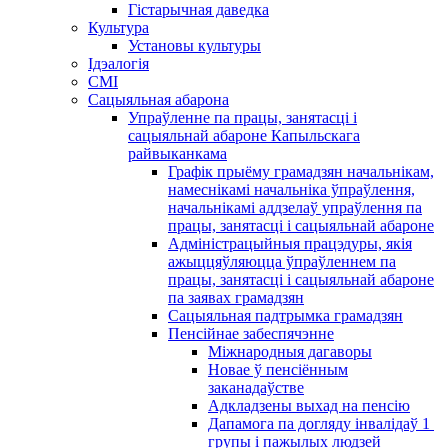
Гістарычная даведка
Культура
Установы культуры
Ідэалогія
СМІ
Сацыяльная абарона
Упраўленне па працы, занятасці і
сацыяльнай абароне Капыльскага
райвыканкама
Графік прыёму грамадзян начальнікам,
намеснікамі начальніка ўпраўлення,
начальнікамі аддзелаў упраўлення па
працы, занятасці і сацыяльнай абароне
Адміністрацыйныя працэдуры, якія
ажыццяўляюцца ўпраўленнем па
працы, занятасці і сацыяльнай абароне
па заявах грамадзян
Сацыяльная падтрымка грамадзян
Пенсійнае забеспячэнне
Міжнародныя дагаворы
Новае ў пенсіённым
заканадаўстве
Адкладзены выхад на пенсію
Дапамога па догляду інвалідаў 1 ​​
групы і пажылых людзей