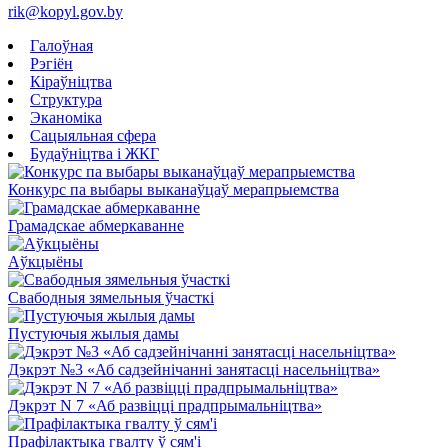
rik@kopyl.gov.by
Галоўная
Рэгіён
Кіраўніцтва
Структура
Эканоміка
Сацыяльная сфера
Будаўніцтва і ЖКГ
Конкурс па выбары выканаўцаў мерапрыемства
Грамадскае абмеркаванне
Аўкцыёны
Свабодныя зямельныя ўчасткі
Пустуючыя жылыя дамы
Дэкрэт №3 «Аб садзейнічанні занятасці насельніцтва»
Дэкрэт N 7 «Аб развіцці прадпрымальніцтва»
Прафілактыка гвалту ў сям'і