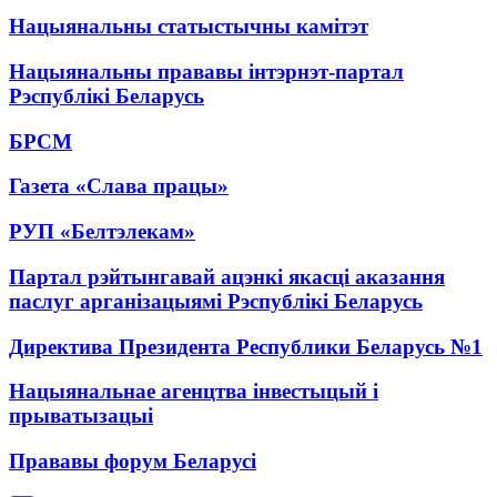
Нацыянальны статыстычны камітэт
Нацыянальны прававы інтэрнэт-партал
Рэспублікі Беларусь
БРСМ
Газета «Слава працы»
РУП «Белтэлекам»
Партал рэйтынгавай ацэнкі якасці аказання
паслуг арганізацыямі Рэспублікі Беларусь
Директива Президента Республики Беларусь №1
Нацыянальнае агенцтва інвестыцый і
прыватызацыі
Прававы форум Беларусі