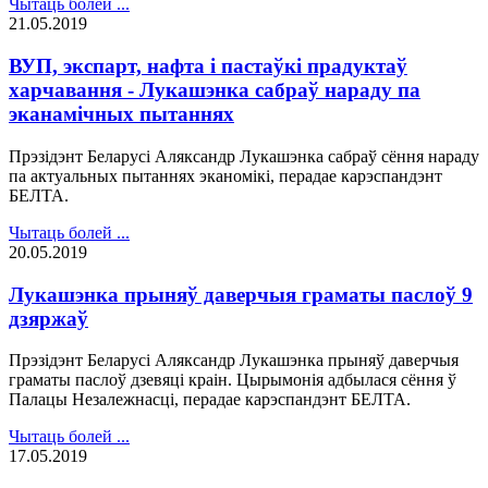
Чытаць болей ...
21.05.2019
ВУП, экспарт, нафта і пастаўкі прадуктаў
харчавання - Лукашэнка сабраў нараду па
эканамічных пытаннях
Прэзідэнт Беларусі Аляксандр Лукашэнка сабраў сёння нараду
па актуальных пытаннях эканомікі, перадае карэспандэнт
БЕЛТА.
Чытаць болей ...
20.05.2019
Лукашэнка прыняў даверчыя граматы паслоў 9
дзяржаў
Прэзідэнт Беларусі Аляксандр Лукашэнка прыняў даверчыя
граматы паслоў дзевяці краін. Цырымонія адбылася сёння ў
Палацы Незалежнасці, перадае карэспандэнт БЕЛТА.
Чытаць болей ...
17.05.2019