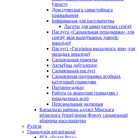
ўзросту
Дом сумеснага самастойнага
пражывання
Інфармацыя для насельніцтва
Льготы для шматдзетных сем'яў
Паслуга «Сацыяльная перадышка» для
сем'яў, якія выхоўваюць дзяцей-
інвалідаў
Паслугі «Гасцініца выхаднога дня» для
маладых інвалідаў
Сацыяльныя праекты
Актыўны даўгалецце
Сацыяльныя паслугі
Сацыяльная падтрымка асобных
катэгорый грамадзян
Пытанне-адказ
Работа са зваротамі грамадзян і
юрыдычных асоб
Персанальныя дадзеныя
Капыльскі раённы аддзел Мінскага
абласнога ўпраўлення Фонду сацыяльнай
абароны насельніцтва
Рэлігія
Грамадскія арганізацыі
РГА «Белая Русь»