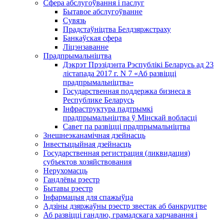
Сфера абслугоўвання і паслуг
Бытавое абслугоўванне
Сувязь
Прадстаўніцтва Белдзяржстраху
Банкаўская сфера
Ліцэнзаванне
Прадпрымальніцтва
Дэкрэт Прэзідэнта Рэспублікі Беларусь ад 23
лістапада 2017 г. N 7 «Аб развіцці
прадпрымальніцтва»
Государственная поддержка бизнеса в
Республике Беларусь
Інфраструктура падтрымкі
прадпрымальніцтва ў Мінскай вобласці
Савет па развіцці прадпрымальніцтва
Знешнеэканамічная дзейнасць
Інвестыцыйная дзейнасць
Государственная регистрация (ликвидация)
субъектов хозяйствования
Нерухомасць
Гандлёвы рэестр
Бытавы рэестр
Інфармацыя для спажыўца
Адзіны дзяржаўны рэестр звестак аб банкруцтве
Аб развіцці гандлю, грамадскага харчавання і