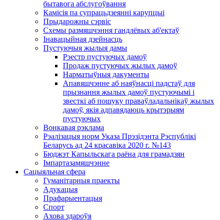
бытавога абслугоўвання
Камісія па супрацьдзеянні карупцыі
Прыдарожны сэрвіс
Схемы размяшчэння гандлёвых аб'ектаў
Інавацыйная дзейнасць
Пустуючыя жылыя дамы
Рэестр пустуючых дамоў
Продаж пустуючых жылых дамоў
Нарматыўныя дакументы
Апавяшчэнне аб наяўнасці падстаў для
прызнання жылых дамоў пустуючымі і
звесткі аб пошуку праваўладальнікаў жылых
дамоў, якія адпавядаюць крытэрыям
пустуючых
Вонкавая рэклама
Рэалізацыя норм Указа Прэзідэнта Рэспублікі
Беларусь ад 24 красавіка 2020 г. №143
Бюджэт Капыльскага раёна для грамадзян
Імпартазамяшчэнне
Сацыяльная сфера
Гуманітарныя праекты
Адукацыя
Прафарыентацыя
Спорт
Ахова здароўя