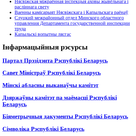
Нясвіжская міжраённая інспекцыя аховы жывёльнага і
расліннага свету
Ваенны камісарыят Нясвіжскага і Капыльскага раёнаў
Слуцкий межрайонный отдел Минского областного
управления Департамента государственной инспекции
труда
Капыльскі вопытны лясгас
Інфармацыйныя рэсурсы
Партал Прэзідэнта Рэспублікі Беларусь
Савет Міністраў Рэспублікі Беларусь
Мінскі абласны выканаўчы камітэт
Дзяржаўны камітэт па маёмасці Рэспублікі
Беларусь
Біяметрычныя дакументы Рэспублікі Беларусь
Сімволіка Рэспублікі Беларусь