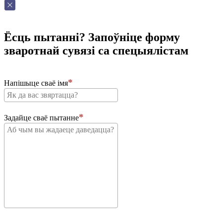
Ёсць пытанні? Запоўніце форму
зваротнай сувязі са спецыялістам
Напішыце сваё імя
Задайце сваё пытанне