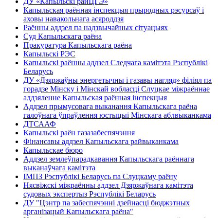
ДУ «Капыльскі райЦГЭ»
Капыльская раённая інспекцыя прыродных рэсурсаў і
аховы навакольнага асяроддзя
Раённы аддзел па надзвычайных сітуацыях
Суд Капыльскага раёна
Пракуратура Капыльскага раёна
Капыльскі РЭС
Капыльскі раённы аддзел Следчага камітэта Рэспублікі
Беларусь
ДУ «Дзяржаўны энергетычны і газавы нагляд» філіял па
горадзе Мінску і Мінскай вобласці Слуцкае міжраённае
аддзяленне Капыльская раённая інспекцыя
Аддзел прымусовага выканання Капыльскага раёна
галоўнага ўпраўлення юстыцыі Мінскага аблвыканкама
ДТСААФ
Капыльскі раён газазабеспячэння
Фінансавы аддзел Капыльскага райвыканкама
Капыльскае бюро
Аддзел землеўпарадкавання Капыльскага раённага
выканаўчага камітэта
ІМПЗ Рэспублікі Беларусь па Слуцкаму раёну
Нясвіжскі міжраённы аддзел Дзяржаўнага камітэта
судовых экспертыз Рэспублікі Беларусь
ДУ "Цэнтр па забеспячэнні дзейнасці бюджэтных
арганізацый Капыльскага раёна"