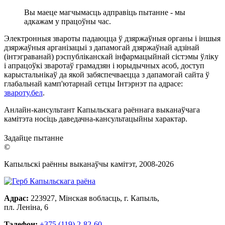
Вы маеце магчымасць адправіць пытанне - мы
адкажам у працоўны час.
Электронныя звароты падаюцца ў дзяржаўныя органы і іншыя
дзяржаўныя арганізацыі з дапамогай дзяржаўнай адзінай
(інтэграванай) рэспубліканскай інфармацыйнай сістэмы ўліку
і апрацоўкі зваротаў грамадзян і юрыдычных асоб, доступ
карыстальнікаў да якой забяспечваецца з дапамогай сайта ў
глабальнай камп'ютарнай сетцы Інтэрнэт па адрасе:
звароту.бел
.
Анлайн-кансультант Капыльскага раённага выканаўчага
камітэта носіць даведачна-кансультацыйны характар.
Задайце пытанне
©
Капыльскі раённы выканаўчы камітэт, 2008-
2026
Адрас:
223927, Мінская вобласць, г. Капыль,
пл. Леніна, 6
Тэлефон:
+375 (119) 2-82-60