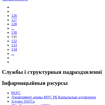
126
127
128
...
130
131
132
133
134
...
Службы і структурныя падраздзяленні
Інфармацыйныя рэсурсы
РАУС
Дэпартамент аховы МУС РБ Капыльскае аддзяленне
Аддзел ЗАГСа