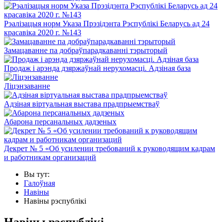
Рэалізацыя норм Указа Прэзідэнта Рэспублікі Беларусь ад 24
красавіка 2020 г. №143
Замацаванне па добраўпарадкаванні тэрыторый
Продаж і арэнда дзяржаўнай нерухомасці. Адзіная база
Ліцэнзаванне
Адзіная віртуальная выстава прадпрыемстваў
Абарона персанальных дадзеных
Декрет № 5 «Об усилении требований к руководящим кадрам
и работникам организаций
Вы тут:
Галоўная
Навіны
Навіны рэспублікі
Навіны рэспублікі