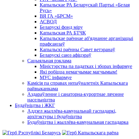
Капыльскае РА Беларускай Партыі «Белая
Русь»
ВЯ ГА «БРСМ»
АСВОД
Беларускі фонд міру
Капыльская РА БТЧК
Капыльскае раённае аб'яднанне арганізацыі
прафсаюзаў
Капыльскі раённы Савет ветэранаў
Беларускі саюз афіцэраў
Сацыяльная рэклама
Міністэрства па падатках і зборах інфармуе
Які робіцца немагчымае магчымым!
МУС інфармуе
Камісія па справах непаўналетніх Капыльскага
райвыканкама
Аздараўленне і санаторна-курортнае лячэнне
насельніцтва
Будаўніцтва і ЖКГ
Аддзел жыллёва-камунальнай гаспадаркі,
архітэктуры і будаўніцтва
Будаўніцтва і жыллёва-камунальная гаспадарка