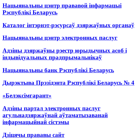
Нацыянальны цэнтр прававой інфармацыі
Рэспублікі Беларусь
Каталог інтэрнэт-рэсурсаў дзяржаўных органаў
Нацыянальны цэнтр электронных паслуг
Адзіны дзяржаўны рэестр юрыдычных асоб і
індывідуальных прадпрымальнікаў
Нацыянальны банк Рэспублікі Беларусь
Дырэктыва Прэзідэнта Рэспублікі Беларусь № 4
«Белэксімгарант»
Адзіны партал электронных паслуг
агульнадзяржаўнай аўтаматызаванай
інфармацыйнай сістэмы
Дзіцячы прававы сайт