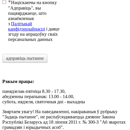
Націскаючы на ​​кнопку
"Адправіць", вы
пацвярджаеце, што
азнаёмленыя
з
Палітыкай
канфідэнцыйнасці
і даяце
згоду на апрацоўку сваіх
персанальных данных
адправіць пытанне
Рэжым працы:
панядзелак-пятніца 8.30 - 17.30,
абедзенны перапынак: 13.00 - 14.00,
субота, нядзеля, святочныя дні - выхадны
Звяртаем увагу! На паведамленні, накіраваныя ў рубрыку
"Задаць пытанне", не распаўсюджваецца дзеянне Закона
Рэспублікі Беларусь ад 18 ліпеня 2011 г. № 300-З "Аб зваротах
грамадзян і юрыдычных асоб".