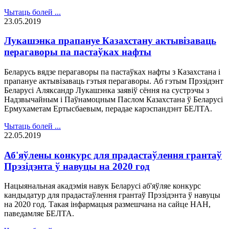
Чытаць болей ...
23.05.2019
Лукашэнка прапануе Казахстану актывізаваць
перагаворы па пастаўках нафты
Беларусь вядзе перагаворы па пастаўках нафты з Казахстана і
прапануе актывізаваць гэтыя перагаворы. Аб гэтым Прэзідэнт
Беларусі Аляксандр Лукашэнка заявіў сёння на сустрэчы з
Надзвычайным і Паўнамоцным Паслом Казахстана ў Беларусі
Ермухаметам Ертысбаевым, перадае карэспандэнт БЕЛТА.
Чытаць болей ...
22.05.2019
Аб'яўлены конкурс для прадастаўлення грантаў
Прэзідэнта ў навуцы на 2020 год
Нацыянальная акадэмія навук Беларусі аб'яўляе конкурс
кандыдатур для прадастаўлення грантаў Прэзідэнта ў навуцы
на 2020 год. Такая інфармацыя размешчана на сайце НАН,
паведамляе БЕЛТА.