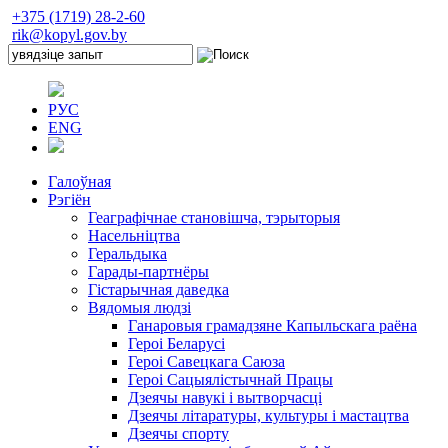
+375 (1719) 28-2-60
rik@kopyl.gov.by
РУС
ENG
Галоўная
Рэгіён
Геаграфічнае становішча, тэрыторыя
Насельніцтва
Геральдыка
Гарады-партнёры
Гістарычная даведка
Вядомыя людзі
Ганаровыя грамадзяне Капыльскага раёна
Героі Беларусі
Героі Савецкага Саюза
Героі Сацыялістычнай Працы
Дзеячы навукі і вытворчасці
Дзеячы літаратуры, культуры і мастацтва
Дзеячы спорту