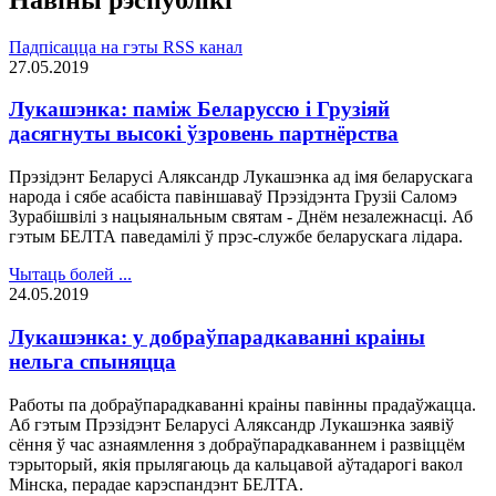
Падпісацца на гэты RSS канал
27.05.2019
Лукашэнка: паміж Беларуссю і Грузіяй
дасягнуты высокі ўзровень партнёрства
Прэзідэнт Беларусі Аляксандр Лукашэнка ад імя беларускага
народа і сябе асабіста павіншаваў Прэзідэнта Грузіі Саломэ
Зурабішвілі з нацыянальным святам - Днём незалежнасці. Аб
гэтым БЕЛТА паведамілі ў прэс-службе беларускага лідара.
Чытаць болей ...
24.05.2019
Лукашэнка: у добраўпарадкаванні краіны
нельга спыняцца
Работы па добраўпарадкаванні краіны павінны прадаўжацца.
Аб гэтым Прэзідэнт Беларусі Аляксандр Лукашэнка заявіў
сёння ў час азнаямлення з добраўпарадкаваннем і развіццём
тэрыторый, якія прылягаюць да кальцавой аўтадарогі вакол
Мінска, перадае карэспандэнт БЕЛТА.