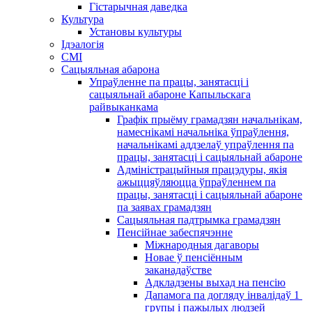
Гістарычная даведка
Культура
Установы культуры
Ідэалогія
СМІ
Сацыяльная абарона
Упраўленне па працы, занятасці і
сацыяльнай абароне Капыльскага
райвыканкама
Графік прыёму грамадзян начальнікам,
намеснікамі начальніка ўпраўлення,
начальнікамі аддзелаў упраўлення па
працы, занятасці і сацыяльнай абароне
Адміністрацыйныя працэдуры, якія
ажыццяўляюцца ўпраўленнем па
працы, занятасці і сацыяльнай абароне
па заявах грамадзян
Сацыяльная падтрымка грамадзян
Пенсійнае забеспячэнне
Міжнародныя дагаворы
Новае ў пенсіённым
заканадаўстве
Адкладзены выхад на пенсію
Дапамога па догляду інвалідаў 1 ​​
групы і пажылых людзей