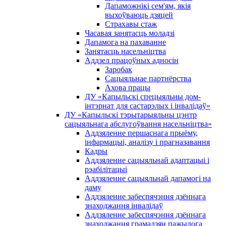
Дапаможнікі сем'ям, якія
выхоўваюць дзяцей
Страхавы стаж
Часавая занятасць моладзі
Дапамога на пахаванне
Занятасць насельніцтва
Аддзел працоўных адносін
Заробак
Сацыяльнае партнёрства
Ахова працы
ДУ «Капыльскі спецыяльны дом-
інтэрнат для састарэлых і інвалідаў»
ДУ «Капыльскі тэрытарыяльны цэнтр
сацыяльнага абслугоўвання насельніцтва»
Аддзяленне першаснага прыёму,
інфармацыі, аналізу і прагназавання
Кадры
Аддзяленне сацыяльнай адаптацыі і
рэабілітацыі
Аддзяленне сацыяльнай дапамогі на
даму
Аддзяленне забеспячэння дзённага
знаходжання інвалідаў
Аддзяленне забеспячэння дзённага
знаходжання грамадзян пажылога