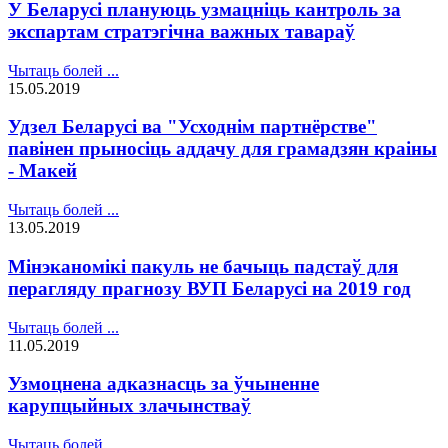
У Беларусі плануюць узмацніць кантроль за
экспартам стратэгічна важных тавараў
Чытаць болей ...
15.05.2019
Удзел Беларусі ва "Усходнім партнёрстве"
павінен прыносіць аддачу для грамадзян краіны
- Макей
Чытаць болей ...
13.05.2019
Мінэканомікі пакуль не бачыць падстаў для
перагляду прагнозу ВУП Беларусі на 2019 год
Чытаць болей ...
11.05.2019
Узмоцнена адказнасць за ўчыненне
карупцыйных злачынстваў
Чытаць болей ...