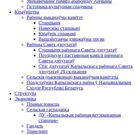
Увекавечанне памяці абаронцаў Айчыны
Гісторыка-культурная спадчына
Кіраўніцтва
Раённы выканаўчы камітэт
Старшыня
Намеснікі старшыні
Кіраўнік справамі
Вышэйстаячы дзяржаўны орган
Раённы Савет дэпутатаў
Старшыня раённага Савета дэпутатаў
Прэзідыум і пастаянныя камісіі раённага
Савета дэпутатаў
Спіс дэпутатаў Капыльскага раённага Савета
дэпутатаў 29 склікання
Сельскія (пасялковыя) выканаўчыя камітэты
Прадстаўнікі Капыльскага раёна ў Нацыянальным
Сходзе Рэспублікі Беларусь
Структура
Эканоміка
Прамысловасць
Сельская гаспадарка
ДУ «Капыльская раённая ветэрынарная
станцыя»
Гандаль
Транспарт